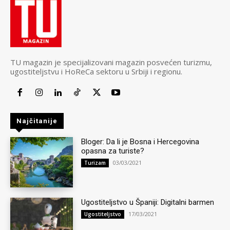
TU magazin je specijalizovani magazin posvećen turizmu,
ugostiteljstvu i HoReCa sektoru u Srbiji i regionu.
Najčitanije
Bloger: Da li je Bosna i Hercegovina
opasna za turiste?
03/03/2021
Turizam
Ugostiteljstvo u Španiji: Digitalni barmen
17/03/2021
Ugostiteljstvo