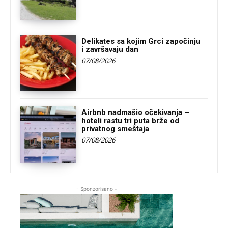
Delikates sa kojim Grci započinju
i završavaju dan
07/08/2026
Airbnb nadmašio očekivanja –
hoteli rastu tri puta brže od
privatnog smeštaja
07/08/2026
- Sponzorisano -