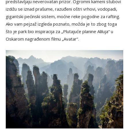
predstavljaju neverovatan prizor. Ogromni kameni stubovi
izdižu se iznad prašume, razuđeni oštri vrhovi, vodopadi,
gigantski pećinski sistem, moćne reke pogodne za rafting.
Ako vam pejzaž izgleda poznato, možda je to zbog toga
što je park bio inspiracija za „Plutajuće planine Aliluja“ u
Oskarom nagrađenom filmu „Avatar“.