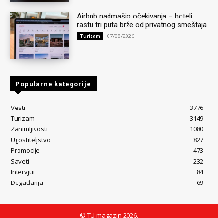
Airbnb nadmašio očekivanja – hoteli
rastu tri puta brže od privatnog smeštaja
07/08/2026
Turizam
Popularne kategorije
Vesti
3776
Turizam
3149
Zanimljivosti
1080
Ugostiteljstvo
827
Promocije
473
Saveti
232
Intervjui
84
Događanja
69
© TU magazin 2026.