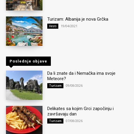
Turizam: Albanija je nova Grčka
19/04/2021
Vesti
Poslednje objave
Da li znate da i Nemačka ima svoje
Meteore?
09/08/2026
Turizam
Delikates sa kojim Grci započinju i
završavaju dan
07/08/2026
Turizam