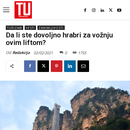
TURIZAM
VESTI
ZANIMLJIVOSTI
Da li ste dovoljno hrabri za vožnju
ovim liftom?
Od
Redakcija
02/02/2021
0
1755