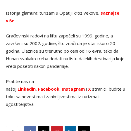
Istorija glamura: turizam u Opatiji kroz vekove,
saznajte
više
.
Građevinski radovi na liftu započeli su 1999. godine, a
završeni su 2002. godine, što znači da je star skoro 20
godina. Ulaznice su trenutno po ceni od 16 evra, tako da
Hunan svakako treba dodati na listu dalekih destinacija koje
vredi posetiti nakon pandemije.
Pratite nas na
našoj
Linkedin
,
Facebook
,
Instagram
i
X
stranici, budite u
toku sa novostima i zanimljivostima iz turizma i
ugostiteljstva.