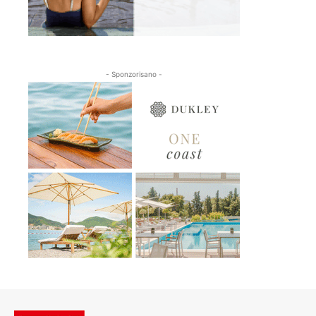
- Sponzorisano -