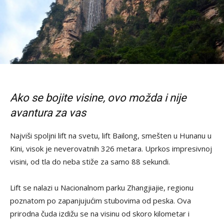
Ako se bojite visine, ovo možda i nije
avantura za vas
Najviši spoljni lift na svetu, lift Bailong, smešten u Hunanu u
Kini, visok je neverovatnih 326 metara. Uprkos impresivnoj
visini, od tla do neba stiže za samo 88 sekundi.
Lift se nalazi u Nacionalnom parku Zhangjiajie, regionu
poznatom po zapanjujućim stubovima od peska. Ova
prirodna čuda izdižu se na visinu od skoro kilometar i