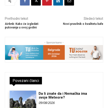
Prethodni tekst
Sledeći tekst
Airbnb: Kako će izgledati
Novi pravilnik o kvalitetu kafe
putovanja u ovoj godini
- Sponzorisano -
Povezani članci
Da li znate da i Nemačka ima
svoje Meteore?
09/08/2026