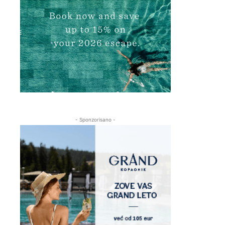
- Sponzorisano -