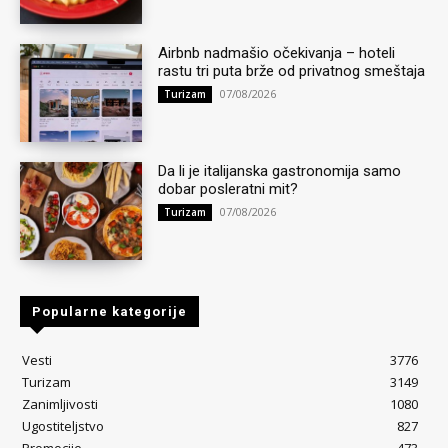
Airbnb nadmašio očekivanja – hoteli
rastu tri puta brže od privatnog smeštaja
07/08/2026
Turizam
Da li je italijanska gastronomija samo
dobar posleratni mit?
07/08/2026
Turizam
Popularne kategorije
Vesti
3776
Turizam
3149
Zanimljivosti
1080
Ugostiteljstvo
827