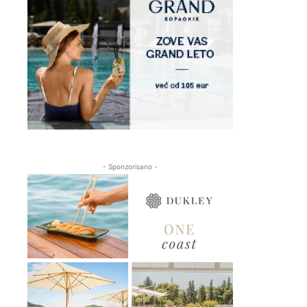
- Sponzorisano -