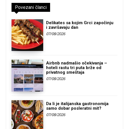
Povezani članci
Delikates sa kojim Grci započinju
i završavaju dan
07/08/2026
Airbnb nadmašio očekivanja –
hoteli rastu tri puta brže od
privatnog smeštaja
07/08/2026
Da li je italijanska gastronomija
samo dobar posleratni mit?
07/08/2026