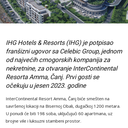
IHG Hotels & Resorts (IHG) je potpisao
franšizni ugovor sa Celebic Group, jednom
od najvećih crnogorskih kompanija za
nekretnine, za otvaranje InterContinental
Resorta Amma, Čanj. Prvi gosti se
očekuju u jesen 2023. godine
InterContinental Resort Amma, Čanj biće smešten na
savršenoj lokaciji na Bisernoj Obali, dugačkoj 1200 metara.
U ponudi će biti 198 soba, uključujući 60 apartmana, uz
brojne vile i luksuzni stambeni prostor.