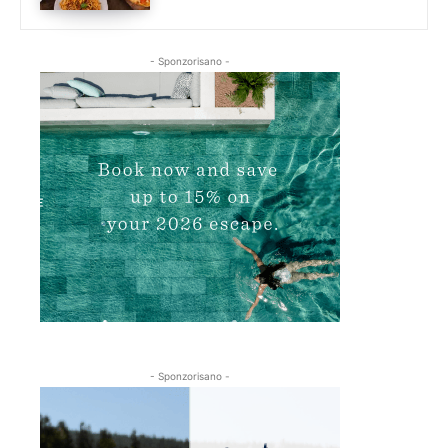
- Sponzorisano -
- Sponzorisano -