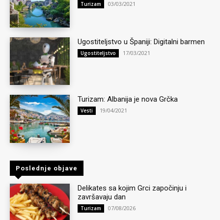
03/03/2021
Turizam
Ugostiteljstvo u Španiji: Digitalni barmen
17/03/2021
Ugostiteljstvo
Turizam: Albanija je nova Grčka
19/04/2021
Vesti
Poslednje objave
Delikates sa kojim Grci započinju i
završavaju dan
07/08/2026
Turizam