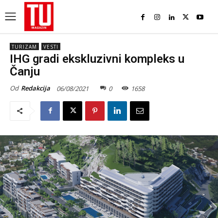
TURIZAM
VESTI
IHG gradi ekskluzivni kompleks u
Čanju
Od
Redakcija
06/08/2021
0
1658