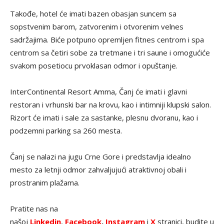
Takođe, hotel će imati bazen obasjan suncem sa
sopstvenim barom, zatvorenim i otvorenim velnes
sadržajima. Biće potpuno opremljen fitnes centrom i spa
centrom sa četiri sobe za tretmane i tri saune i omogućiće
svakom posetiocu prvoklasan odmor i opuštanje.
InterContinental Resort Amma, Čanj će imati i glavni
restoran i vrhunski bar na krovu, kao i intimniji klupski salon.
Rizort će imati i sale za sastanke, plesnu dvoranu, kao i
podzemni parking sa 260 mesta.
Čanj se nalazi na jugu Crne Gore i predstavlja idealno
mesto za letnji odmor zahvaljujući atraktivnoj obali i
prostranim plažama.
Pratite nas na
našoj
Linkedin
,
Facebook
,
Instagram
i
X
stranici, budite u