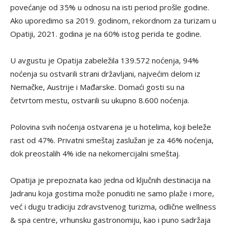
povećanje od 35% u odnosu na isti period prošle godine.
Ako uporedimo sa 2019. godinom, rekordnom za turizam u
Opatiji, 2021. godina je na 60% istog perida te godine.
U avgustu je Opatija zabeležila 139.572 noćenja, 94%
noćenja su ostvarili strani državljani, najvećim delom iz
Nemačke, Austrije i Mađarske. Domaći gosti su na
četvrtom mestu, ostvarili su ukupno 8.600 noćenja.
Polovina svih noćenja ostvarena je u hotelima, koji beleže
rast od 47%. Privatni smeštaj zaslužan je za 46% noćenja,
dok preostalih 4% ide na nekomercijalni smeštaj.
Opatija je prepoznata kao jedna od ključnih destinacija na
Jadranu koja gostima može ponuditi ne samo plaže i more,
već i dugu tradiciju zdravstvenog turizma, odlične wellness
& spa centre, vrhunsku gastronomiju, kao i puno sadržaja