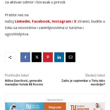
za aktivan odmor i boravak u prirodi.
Pratite nas na
našoj
Linkedin
,
Facebook
,
Instagram
i
X
stranici, budite u
toku sa novostima i zanimljivostima iz turizma i
ugostiteljstva.
Prethodni tekst
Sledeći tekst
Milica Gavrilović, generalni
Zašto je septembar u Tivtu tako
menadžer hotela 88 Rooms
neodoljiv?
- Sponzorisano -