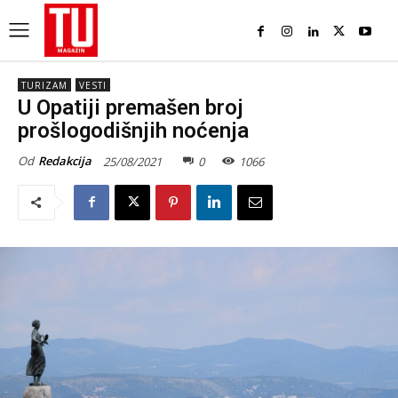
TURIZAM
VESTI
U Opatiji premašen broj
prošlogodišnjih noćenja
Od
Redakcija
25/08/2021
0
1066