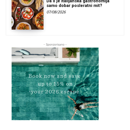
Da li je italijanska gastronomija
samo dobar posleratni mit?
07/08/2026
- Sponzorisano -