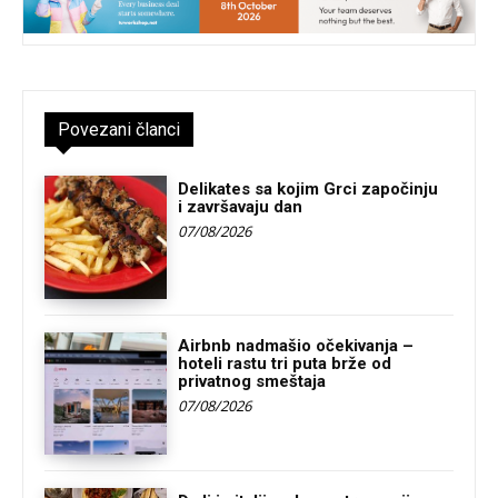
Povezani članci
Delikates sa kojim Grci započinju
i završavaju dan
07/08/2026
Airbnb nadmašio očekivanja –
hoteli rastu tri puta brže od
privatnog smeštaja
07/08/2026