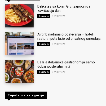
Delikates sa kojim Grci započinju i
završavaju dan
07/08/2026
Turizam
Airbnb nadmašio očekivanja – hoteli
rastu tri puta brže od privatnog smeštaja
07/08/2026
Turizam
Da li je italijanska gastronomija samo
dobar posleratni mit?
07/08/2026
Turizam
Popularne kategorije