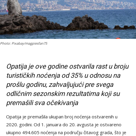
Photo: Pixabay/magpiesfan75
Opatija je ove godine ostvarila rast u broju
turističkih noćenja od 35% u odnosu na
prošlu godinu, zahvaljujući pre svega
odličnim sezonskim rezultatima koji su
premašili sva očekivanja
Opatija je premašila ukupan broj noćenja ostvarenih u
2020. godini. Od 1. januara do 20. avgusta je ostvareno
ukupno 494.605 noćenja na području čitavog grada, što je