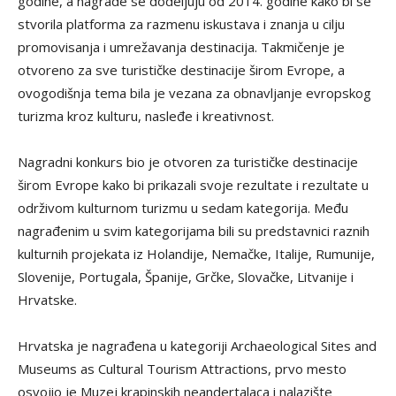
godine, a nagrade se dodeljuju od 2014. godine kako bi se
stvorila platforma za razmenu iskustava i znanja u cilju
promovisanja i umrežavanja destinacija. Takmičenje je
otvoreno za sve turističke destinacije širom Evrope, a
ovogodišnja tema bila je vezana za obnavljanje evropskog
turizma kroz kulturu, nasleđe i kreativnost.
Nagradni konkurs bio je otvoren za turističke destinacije
širom Evrope kako bi prikazali svoje rezultate i rezultate u
održivom kulturnom turizmu u sedam kategorija. Među
nagrađenim u svim kategorijama bili su predstavnici raznih
kulturnih projekata iz Holandije, Nemačke, Italije, Rumunije,
Slovenije, Portugala, Španije, Grčke, Slovačke, Litvanije i
Hrvatske.
Hrvatska je nagrađena u kategoriji Archaeological Sites and
Museums as Cultural Tourism Attractions, prvo mesto
osvojio je Muzej krapinskih neandertalaca i nalazište