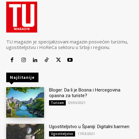
TU magazin je specijalizovani magazin posvećen turizmu,
ugostiteljstvu i HoReCa sektoru u Srbiji i regionu.
Najčitanije
Bloger: Da li je Bosna i Hercegovina
opasna za turiste?
03/03/2021
Turizam
Ugostiteljstvo u Španiji: Digitalni barmen
17/03/2021
Ugostiteljstvo