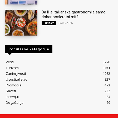
Da li je italijanska gastronomija samo
dobar posleratni mit?
07/08/2026
Turizam
Popularne kategorije
Vesti
3778
Turizam
3151
Zanimljivosti
1082
Ugostiteljstvo
827
Promocije
473
Saveti
232
Intervjui
84
Događanja
69