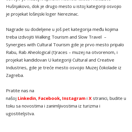
Hušnjakovo, dok je drugo mesto u istoj kategoriji osvojio
je projekat lošinjski loger Nerezinac.
Nagrade su dodeljene u još pet kategorija među kojima
treba izdvojiti Walking Tourism and Slow Travel –
Synergies with Cultural Tourism gde je prvo mesto pripalo
Rabu, Rab Aheological (t)races – muzej na otvorenom, i
projekat kandidovan U kategoriji Cultural and Creative
Industries, gde je treće mesto osvojio Muzej čokolade iz
Zagreba.
Pratite nas na
našoj
Linkedin
,
Facebook
,
Instagram
i
X
stranici, budite u
toku sa novostima i zanimljivostima iz turizma i
ugostiteljstva.