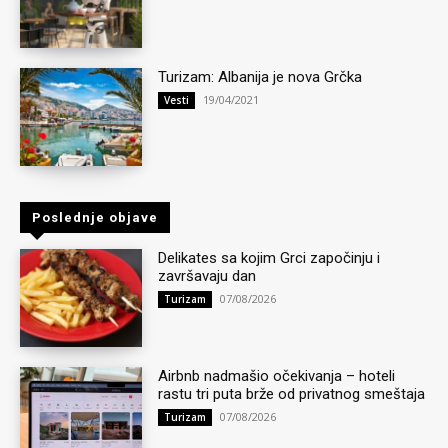
Turizam: Albanija je nova Grčka
19/04/2021
Vesti
Poslednje objave
Delikates sa kojim Grci započinju i
završavaju dan
07/08/2026
Turizam
Airbnb nadmašio očekivanja – hoteli
rastu tri puta brže od privatnog smeštaja
07/08/2026
Turizam