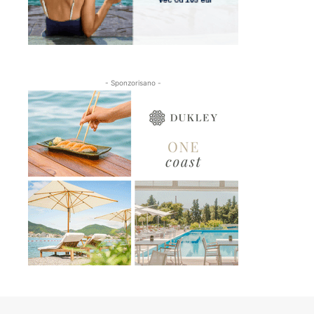
- Sponzorisano -