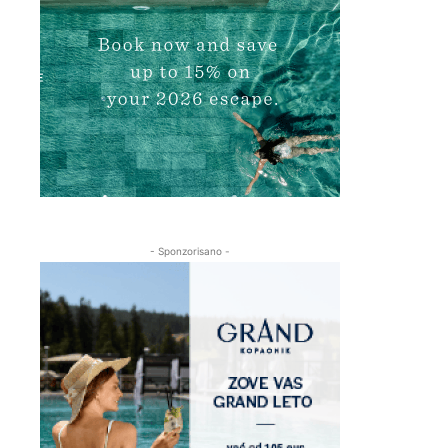
- Sponzorisano -