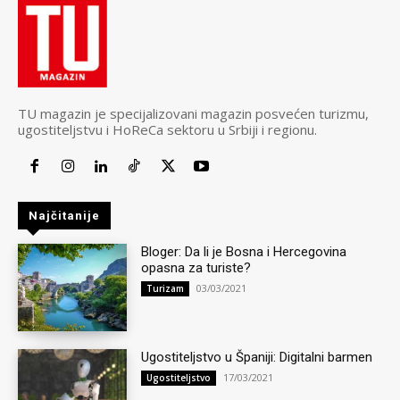
TU magazin je specijalizovani magazin posvećen turizmu,
ugostiteljstvu i HoReCa sektoru u Srbiji i regionu.
Najčitanije
Bloger: Da li je Bosna i Hercegovina
opasna za turiste?
03/03/2021
Turizam
Ugostiteljstvo u Španiji: Digitalni barmen
17/03/2021
Ugostiteljstvo