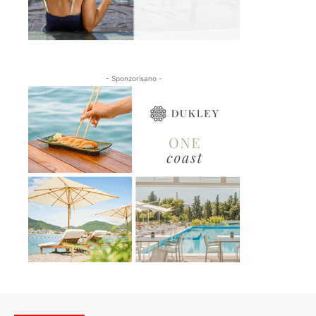
- Sponzorisano -