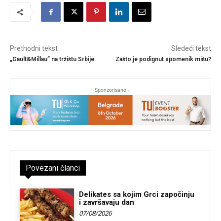
Prethodni tekst
Sledeći tekst
„Gault&Millau” na tržištu Srbije
Zašto je podignut spomenik mišu?
- Sponzorisano -
Povezani članci
Delikates sa kojim Grci započinju
i završavaju dan
07/08/2026