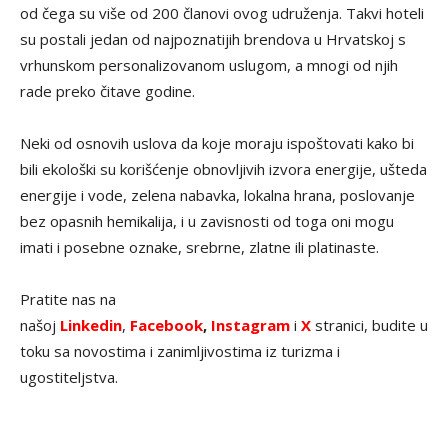
od čega su više od 200 članovi ovog udruženja. Takvi hoteli
su postali jedan od najpoznatijih brendova u Hrvatskoj s
vrhunskom personalizovanom uslugom, a mnogi od njih
rade preko čitave godine.
Neki od osnovih uslova da koje moraju ispoštovati kako bi
bili ekološki su korišćenje obnovljivih izvora energije, ušteda
energije i vode, zelena nabavka, lokalna hrana, poslovanje
bez opasnih hemikalija, i u zavisnosti od toga oni mogu
imati i posebne oznake, srebrne, zlatne ili platinaste.
Pratite nas na
našoj
Linkedin
,
Facebook
,
Instagram
i
X
stranici, budite u
toku sa novostima i zanimljivostima iz turizma i
ugostiteljstva.