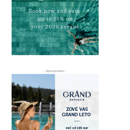
- Sponzorisano -