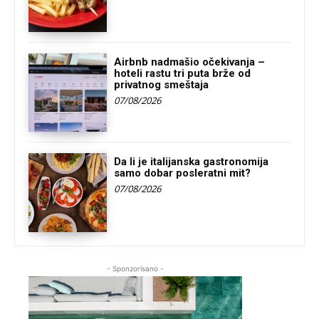
Airbnb nadmašio očekivanja –
hoteli rastu tri puta brže od
privatnog smeštaja
07/08/2026
Da li je italijanska gastronomija
samo dobar posleratni mit?
07/08/2026
- Sponzorisano -