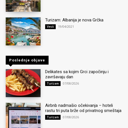
Turizam: Albanija je nova Grčka
19/04/2021
Vesti
Poslednje objave
Delikates sa kojim Grci započinju i
završavaju dan
07/08/2026
Turizam
Airbnb nadmašio očekivanja – hoteli
rastu tri puta brže od privatnog smeštaja
07/08/2026
Turizam