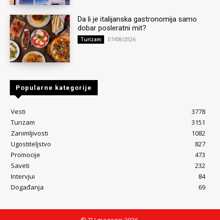
Da li je italijanska gastronomija samo
dobar posleratni mit?
07/08/2026
Turizam
Popularne kategorije
Vesti
3778
Turizam
3151
Zanimljivosti
1082
Ugostiteljstvo
827
Promocije
473
Saveti
232
Intervjui
84
Događanja
69