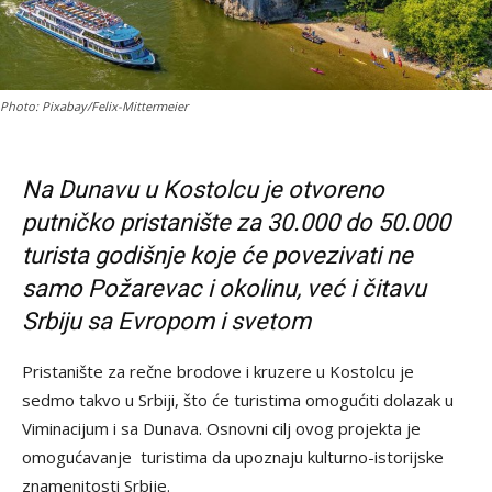
Photo: Pixabay/Felix-Mittermeier
Na Dunavu u Kostolcu je otvoreno
putničko pristanište za 30.000 do 50.000
turista godišnje koje će povezivati ne
samo Požarevac i okolinu, već i čitavu
Srbiju sa Evropom i svetom
Pristanište za rečne brodove i kruzere u Kostolcu je
sedmo takvo u Srbiji, što će turistima omogućiti dolazak u
Viminacijum i sa Dunava. Osnovni cilj ovog projekta je
omogućavanje turistima da upoznaju kulturno-istorijske
znamenitosti Srbije.