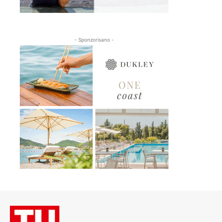
- Sponzorisano -