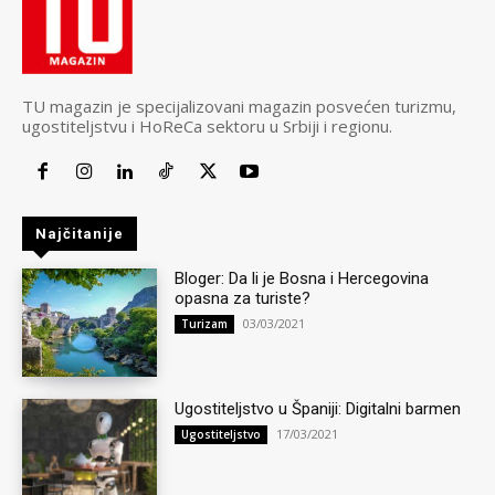
TU magazin je specijalizovani magazin posvećen turizmu,
ugostiteljstvu i HoReCa sektoru u Srbiji i regionu.
Najčitanije
Bloger: Da li je Bosna i Hercegovina
opasna za turiste?
03/03/2021
Turizam
Ugostiteljstvo u Španiji: Digitalni barmen
17/03/2021
Ugostiteljstvo