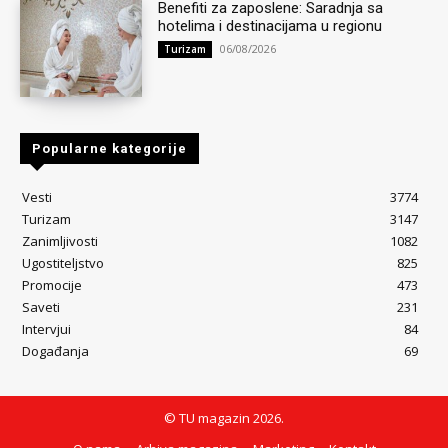
Benefiti za zaposlene: Saradnja sa
hotelima i destinacijama u regionu
06/08/2026
Turizam
Popularne kategorije
Vesti
3774
Turizam
3147
Zanimljivosti
1082
Ugostiteljstvo
825
Promocije
473
Saveti
231
Intervjui
84
Događanja
69
© TU magazin 2026.