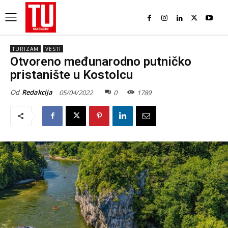
TURIZAM
VESTI
Otvoreno međunarodno putničko
pristanište u Kostolcu
Od
Redakcija
05/04/2022
0
1789