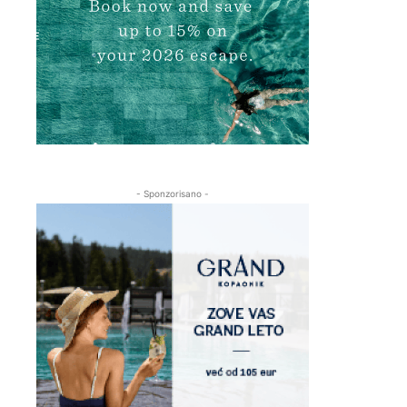
- Sponzorisano -