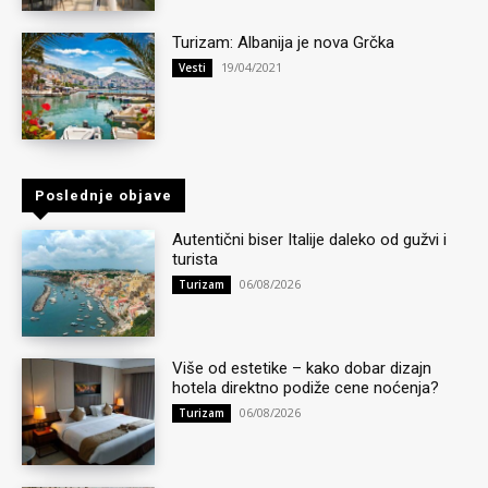
Turizam: Albanija je nova Grčka
19/04/2021
Vesti
Poslednje objave
Autentični biser Italije daleko od gužvi i
turista
06/08/2026
Turizam
Više od estetike – kako dobar dizajn
hotela direktno podiže cene noćenja?
06/08/2026
Turizam