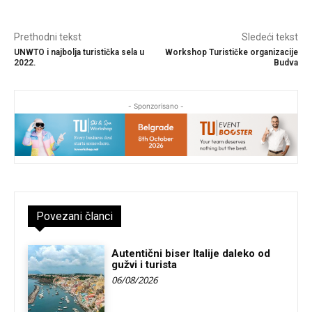
Prethodni tekst
Sledeći tekst
UNWTO i najbolja turistička sela u
Workshop Turističke organizacije
2022.
Budva
- Sponzorisano -
Povezani članci
Autentični biser Italije daleko od
gužvi i turista
06/08/2026