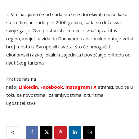
U Viminacijumu će od sada kruzere dočekivati onako kako
su to Rimljani radili pre 2000 godina, kada su dočekivali
svoje galije. Ovo pristanište ima veliki značaj za čitav
region, imajući u vidu da Dunavom tradicionalno putuje veliki
broj turista iz Evrope ali i sveta, što će omogućiti
ekonomski razvoj lokalnih zajednica i povećanje prihoda od
nautičkog turizma.
Pratite nas na
našoj
Linkedin
,
Facebook
,
Instagram
i
X
stranici, budite u
toku sa novostima i zanimljivostima iz turizma i
ugostiteljstva.