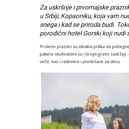
Za uskršnje i prvomajske praznik
u Srbiji, Kopaoniku, koja vam n
snega i kad se priroda budi. To
porodični hotel Gorski koji nud
Prolećni praznici su idealna prilika da pobeg
paketa obuhvaćeni su i brojni gratis sadržaji 
veče, kao i radionice i predstave za decu.