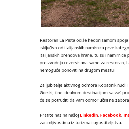
Restoran La Pista odiše hedonizamom spoja sr
isključivo od italijanskih namirnica prve kateg
italijanskih brendova hrane, tu su i namirnic
proizvodnja rezervisana samo za restoran, La P
nemoguće ponoviti na drugom mestu!
Za ljubitelje aktivnog odmora Kopaonik nudi i
Gorski, čine idealnom destinacijom sa vaš pro
će se potruditi da vam odmor učini ne zabora
Pratite nas na našoj
Linkedin
,
Facebook
,
In
zanimljivostima iz turizma i ugostiteljstva.