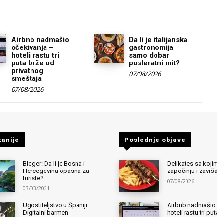
Airbnb nadmašio
Da li je italijanska
očekivanja –
gastronomija
hoteli rastu tri
samo dobar
puta brže od
posleratni mit?
privatnog
07/08/2026
smeštaja
07/08/2026
tanije
Poslednje objave
Bloger: Da li je Bosna i
Delikates sa kojim
Hercegovina opasna za
započinju i završ
turiste?
07/08/2026
03/03/2021
Ugostiteljstvo u Španiji:
Airbnb nadmašio 
Digitalni barmen
hoteli rastu tri pu