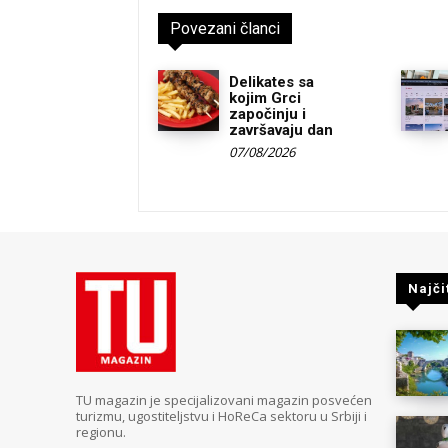
Povezani članci
Delikates sa
kojim Grci
započinju i
završavaju dan
07/08/2026
Najči
TU magazin je specijalizovani magazin posvećen
turizmu, ugostiteljstvu i HoReCa sektoru u Srbiji i
regionu.