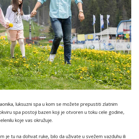
aonika, luksuzni spa u kom se možete prepustiti zlatnim
kviru spa postoji bazen koji je otvoren u toku cele godine,
elenilu koje vas okružuje.
 je tu na dohvat ruke, bilo da uživate u svežem vazduhu ili