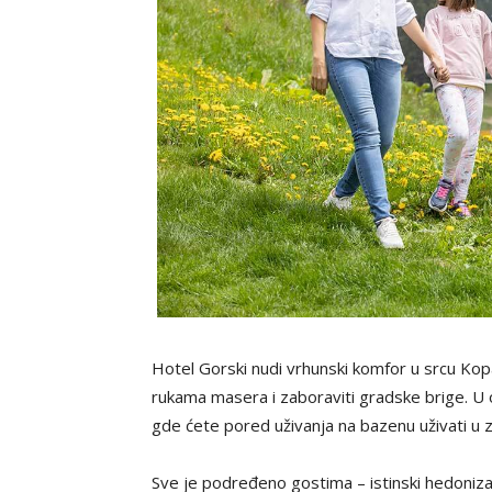
Hotel Gorski nudi vrhunski komfor u srcu Kop
rukama masera i zaboraviti gradske brige. U o
gde ćete pored uživanja na bazenu uživati u z
Sve je podređeno gostima – istinski hedonizam