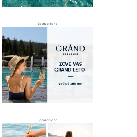
- Sponzorisano -
- Sponzorisano -