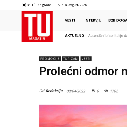
C
33.1
Belgrade
Sub. 8. avgust, 2026
VESTI
INTERVJUI
B2B DOGA
AKTUELNO
Autentični biser Italije dal
Delikates sa kojim Grc
PROMOCIJE
TURIZAM
VESTI
Prolećni odmor n
Od
Redakcija
08/04/2022
0
1762