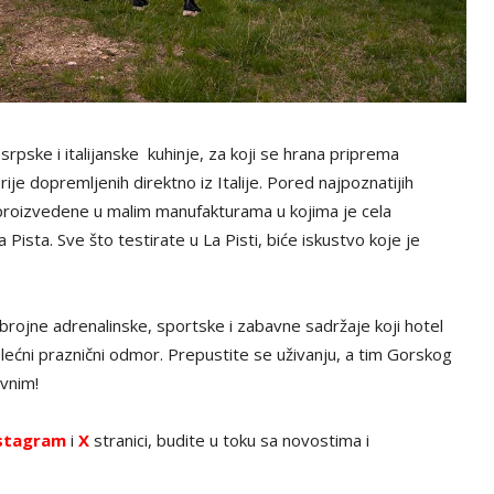
pske i italijanske kuhinje, za koji se hrana priprema
orije dopremljenih direktno iz Italije. Pored najpoznatijih
e proizvedene u malim manufakturama u kojima je cela
ista. Sve što testirate u La Pisti, biće iskustvo koje je
 brojne adrenalinske, sportske i zabavne sadržaje koji hotel
lećni praznični odmor. Prepustite se uživanju, a tim Gorskog
vnim!
stagram
i
X
stranici, budite u toku sa novostima i