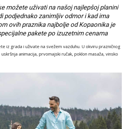
e možete uživati na našoj najlepšoj planini
udi podjednako zanimljiv odmor i kad ima
kom ovih praznika najbolje od Kopaonika je
i specijalne pakete po izuzetnim cenama
nete iz grada i uživate na svežem vazduhu. U okviru prazničnog
– uskršnja animacija, prvomajski ručak, poklon masaža, vinsko