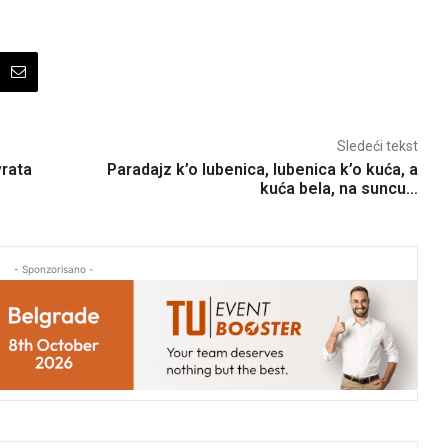
Sledeći tekst
vrata
Paradajz k’o lubenica, lubenica k’o kuća, a
kuća bela, na suncu…
- Sponzorisano -