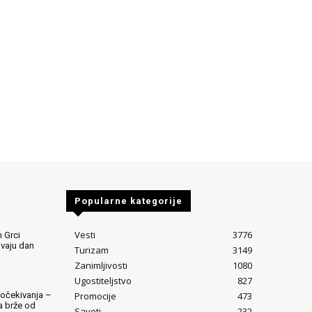
Popularne kategorije
Vesti
3776
 Grci
avaju dan
Turizam
3149
Zanimljivosti
1080
Ugostiteljstvo
827
Promocije
473
očekivanja –
ta brže od
Saveti
232