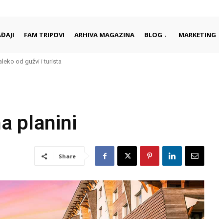
ĐAJI
FAM TRIPOVI
ARHIVA MAGAZINA
BLOG
MARKETING
eko od gužvi i turista
i započinju i završavaju dan
a planini
Share