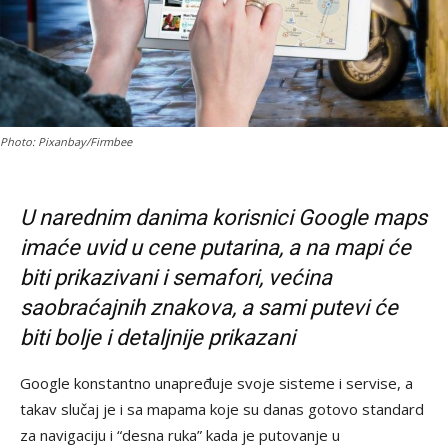
Photo: Pixanbay/Firmbee
U narednim danima korisnici Google maps
imaće uvid u cene putarina, a na mapi će
biti prikazivani i semafori, većina
saobraćajnih znakova, a sami putevi će
biti bolje i detaljnije prikazani
Google konstantno unapređuje svoje sisteme i servise, a
takav slučaj je i sa mapama koje su danas gotovo standard
za navigaciju i “desna ruka” kada je putovanje u