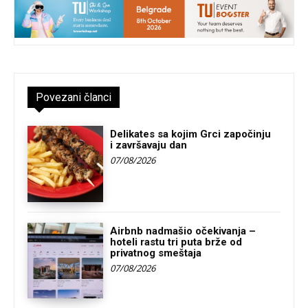
Povezani članci
Delikates sa kojim Grci započinju
i završavaju dan
07/08/2026
Airbnb nadmašio očekivanja –
hoteli rastu tri puta brže od
privatnog smeštaja
07/08/2026