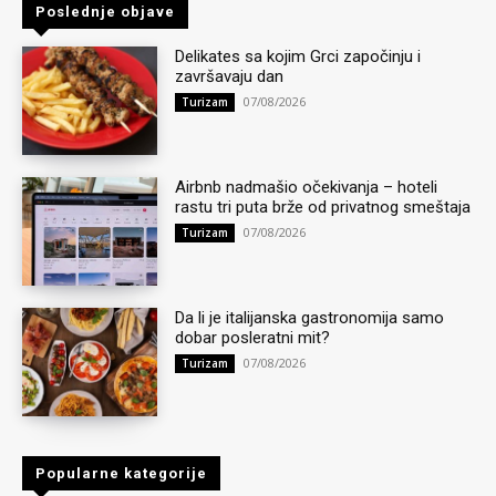
Poslednje objave
Delikates sa kojim Grci započinju i
završavaju dan
07/08/2026
Turizam
Airbnb nadmašio očekivanja – hoteli
rastu tri puta brže od privatnog smeštaja
07/08/2026
Turizam
Da li je italijanska gastronomija samo
dobar posleratni mit?
07/08/2026
Turizam
Popularne kategorije