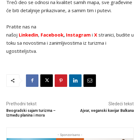
Treći deo se odnosi na kvalitet samih mapa, sve građevine
će biti detaljnije prikazivane, a samim tim i putevi.
Pratite nas na
našoj
Linkedin
,
Facebook
,
Instagram
i
X
stranici, budite u
toku sa novostima i zanimljivostima iz turizma i
ugostiteljstva.
Prethodni tekst
Sledeći tekst
Beogradski sajam turizma –
Ajvar, veganski kavijar Balkana
Između planina i mora
- Sponzorisano -