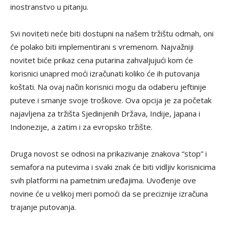
inostranstvo u pitanju.
Svi noviteti neće biti dostupni na našem tržištu odmah, oni
će polako biti implementirani s vremenom. Najvažniji
novitet biće prikaz cena putarina zahvaljujući kom će
korisnici unapred moći izračunati koliko će ih putovanja
koštati. Na ovaj način korisnici mogu da odaberu jeftinije
puteve i smanje svoje troškove. Ova opcija je za početak
najavljena za tržišta Sjedinjenih Država, Indije, Japana i
Indonezije, a zatim i za evropsko tržište.
Druga novost se odnosi na prikazivanje znakova “stop” i
semafora na putevima i svaki znak će biti vidljiv korisnicima
svih platformi na pametnim uređajima. Uvođenje ove
novine će u velikoj meri pomoći da se preciznije izračuna
trajanje putovanja.