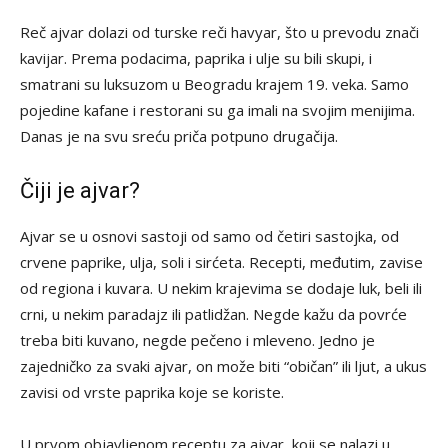
Reč ajvar dolazi od turske reči havyar, što u prevodu znači
kavijar. Prema podacima, paprika i ulje su bili skupi, i
smatrani su luksuzom u Beogradu krajem 19. veka. Samo
pojedine kafane i restorani su ga imali na svojim menijima.
Danas je na svu sreću priča potpuno drugačija.
Čiji je ajvar?
Ajvar se u osnovi sastoji od samo od četiri sastojka, od
crvene paprike, ulja, soli i sirćeta. Recepti, međutim, zavise
od regiona i kuvara. U nekim krajevima se dodaje luk, beli ili
crni, u nekim paradajz ili patlidžan. Negde kažu da povrće
treba biti kuvano, negde pečeno i mleveno. Jedno je
zajedničko za svaki ajvar, on može biti “običan” ili ljut, a ukus
zavisi od vrste paprika koje se koriste.
U prvom objavljenom receptu za ajvar, koji se nalazi u