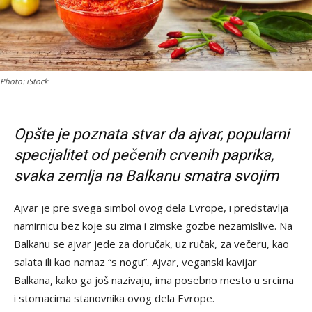
Photo: iStock
Opšte je poznata stvar da ajvar, popularni
specijalitet od pečenih crvenih paprika,
svaka zemlja na Balkanu smatra svojim
Ajvar je pre svega simbol ovog dela Evrope, i predstavlja
namirnicu bez koje su zima i zimske gozbe nezamislive. Na
Balkanu se ajvar jede za doručak, uz ručak, za večeru, kao
salata ili kao namaz “s nogu”. Ajvar, veganski kavijar
Balkana, kako ga još nazivaju, ima posebno mesto u srcima
i stomacima stanovnika ovog dela Evrope.