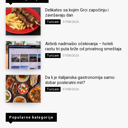
Delikates sa kojim Grci započinju i
završavaju dan
07/08/2026
Turizam
Airbnb nadmašio očekivanja – hoteli
rastu tri puta brže od privatnog smeštaja
07/08/2026
Turizam
Da li je italijanska gastronomija samo
dobar posleratni mit?
07/08/2026
Turizam
Popularne kategorije