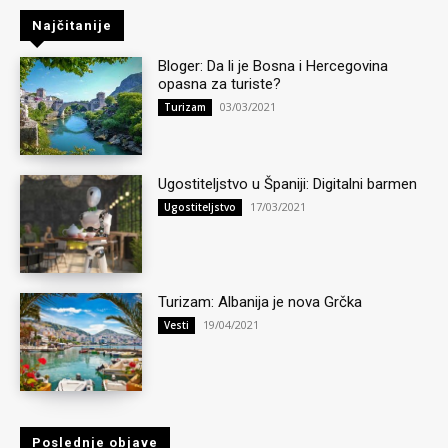
Najčitanije
Bloger: Da li je Bosna i Hercegovina
opasna za turiste?
03/03/2021
Turizam
Ugostiteljstvo u Španiji: Digitalni barmen
17/03/2021
Ugostiteljstvo
Turizam: Albanija je nova Grčka
19/04/2021
Vesti
Poslednje objave