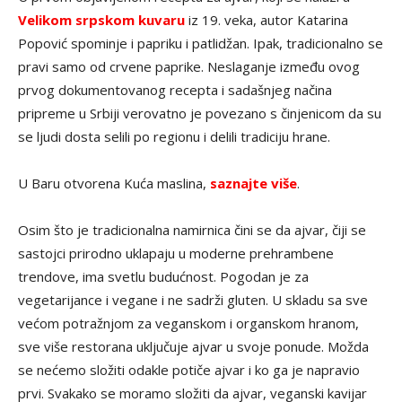
Velikom srpskom kuvaru
iz 19. veka, autor Katarina
Popović spominje i papriku i patlidžan. Ipak, tradicionalno se
pravi samo od crvene paprike. Neslaganje između ovog
prvog dokumentovanog recepta i sadašnjeg načina
pripreme u Srbiji verovatno je povezano s činjenicom da su
se ljudi dosta selili po regionu i delili tradiciju hrane.
U Baru otvorena Kuća maslina,
saznajte više
.
Osim što je tradicionalna namirnica čini se da ajvar, čiji se
sastojci prirodno uklapaju u moderne prehrambene
trendove, ima svetlu budućnost. Pogodan je za
vegetarijance i vegane i ne sadrži gluten. U skladu sa sve
većom potražnjom za veganskom i organskom hranom,
sve više restorana uključuje ajvar u svoje ponude. Možda
se nećemo složiti odakle potiče ajvar i ko ga je napravio
prvi. Svakako se moramo složiti da ajvar, veganski kavijar