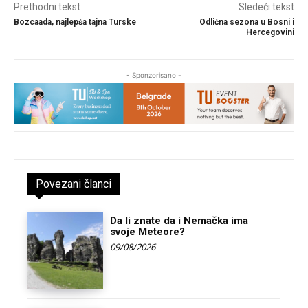
Prethodni tekst
Sledeći tekst
Bozcaada, najlepša tajna Turske
Odlična sezona u Bosni i
Hercegovini
- Sponzorisano -
Povezani članci
Da li znate da i Nemačka ima
svoje Meteore?
09/08/2026