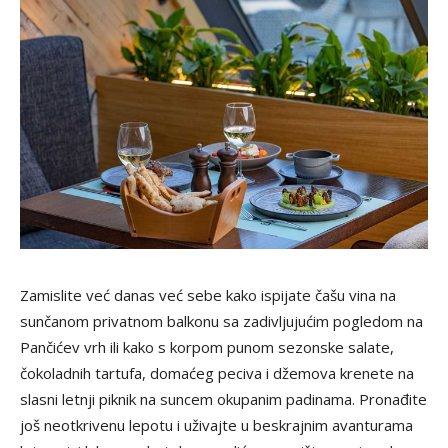
Zamislite već danas već sebe kako ispijate čašu vina na
sunčanom privatnom balkonu sa zadivljujućim pogledom na
Pančićev vrh ili kako s korpom punom sezonske salate,
čokoladnih tartufa, domaćeg peciva i džemova krenete na
slasni letnji piknik na suncem okupanim padinama. Pronađite
još neotkrivenu lepotu i uživajte u beskrajnim avanturama