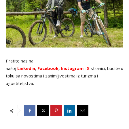
Pratite nas na
našoj
Linkedin
,
Facebook
,
Instagram
i
X
stranici, budite u
toku sa novostima i zanimljivostima iz turizma i
ugostiteljstva.