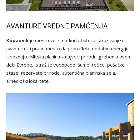
AVANTURE VREDNE PAMĆENJA
Kopaonik
je mesto velikih otkrića, hub za istraživanje i
avanturu – i pravo mesto da pronađete dodatnu energiju.
Upoznajte Mitsku planinu – najveći prirodni greben u ovom
delu Evrope, istražite vodopade, šume, rečice, pešačke
staze, rezervate prirode, autentična planinska sela,
arheološki lokalitete.