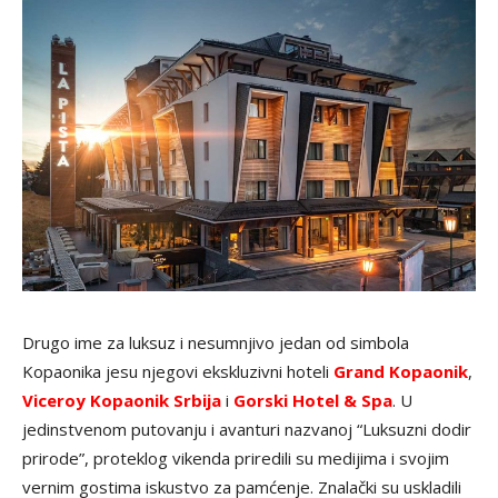
Drugo ime za luksuz i nesumnjivo jedan od simbola
Kopaonika jesu njegovi ekskluzivni hoteli
Grand Kopaonik
,
Viceroy Kopaonik Srbija
i
Gorski Hotel & Spa
. U
jedinstvenom putovanju i avanturi nazvanoj “Luksuzni dodir
prirode”, proteklog vikenda priredili su medijima i svojim
vernim gostima iskustvo za pamćenje. Znalački su uskladili