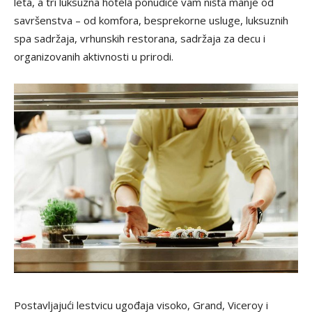
leta, a tri luksuzna hotela ponudiće vam ništa manje od
savršenstva – od komfora, besprekorne usluge, luksuznih
spa sadržaja, vrhunskih restorana, sadržaja za decu i
organizovanih aktivnosti u prirodi.
Postavljajući lestvicu ugođaja visoko, Grand, Viceroy i