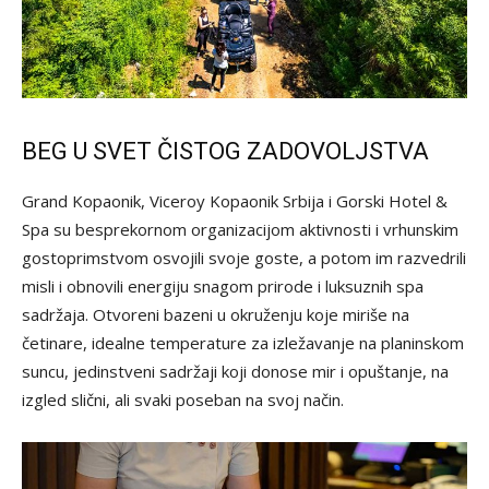
BEG U SVET ČISTOG ZADOVOLJSTVA
Grand Kopaonik, Viceroy Kopaonik Srbija i Gorski Hotel &
Spa su besprekornom organizacijom aktivnosti i vrhunskim
gostoprimstvom osvojili svoje goste, a potom im razvedrili
misli i obnovili energiju snagom prirode i luksuznih spa
sadržaja. Otvoreni bazeni u okruženju koje miriše na
četinare, idealne temperature za izležavanje na planinskom
suncu, jedinstveni sadržaji koji donose mir i opuštanje, na
izgled slični, ali svaki poseban na svoj način.