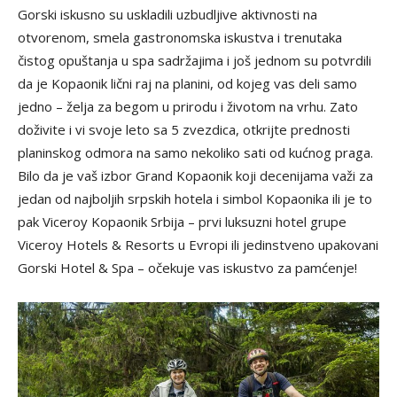
Gorski iskusno su uskladili uzbudljive aktivnosti na
otvorenom, smela gastronomska iskustva i trenutaka
čistog opuštanja u spa sadržajima i još jednom su potvrdili
da je Kopaonik lični raj na planini, od kojeg vas deli samo
jedno – želja za begom u prirodu i životom na vrhu. Zato
doživite i vi svoje leto sa 5 zvezdica, otkrijte prednosti
planinskog odmora na samo nekoliko sati od kućnog praga.
Bilo da je vaš izbor Grand Kopaonik koji decenijama važi za
jedan od najboljih srpskih hotela i simbol Kopaonika ili je to
pak Viceroy Kopaonik Srbija – prvi luksuzni hotel grupe
Viceroy Hotels & Resorts u Evropi ili jedinstveno upakovani
Gorski Hotel & Spa – očekuje vas iskustvo za pamćenje!