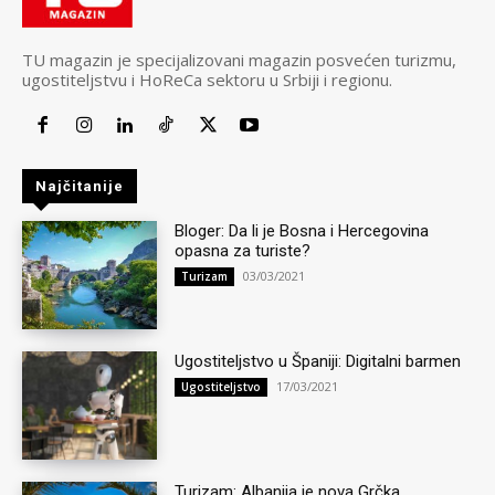
TU magazin je specijalizovani magazin posvećen turizmu,
ugostiteljstvu i HoReCa sektoru u Srbiji i regionu.
Najčitanije
Bloger: Da li je Bosna i Hercegovina
opasna za turiste?
03/03/2021
Turizam
Ugostiteljstvo u Španiji: Digitalni barmen
17/03/2021
Ugostiteljstvo
Turizam: Albanija je nova Grčka