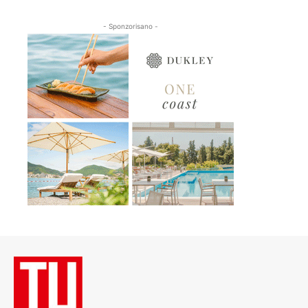
- Sponzorisano -