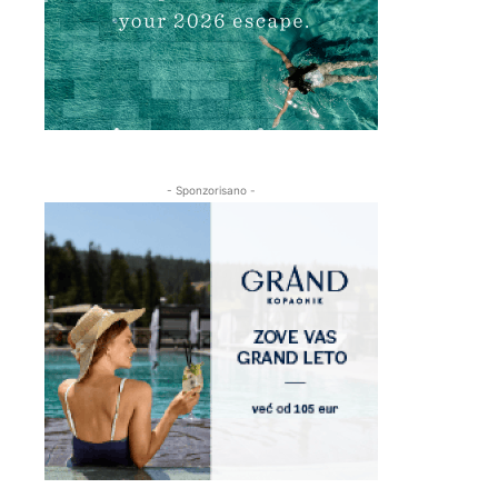
- Sponzorisano -