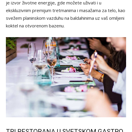
je izvor životne energije, gde možete uživati i u
ekskluzivnim premijum tretmanima i masažama za telo, kao
svežem planinskom vazduhu na baldahinima uz vaš omiljeni
koktel na otvorenom bazenu.
TRI RESTORANA U SVETSKOM GASTRO