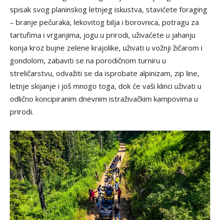
spisak svog planinskog letnjeg iskustva, stavićete foraging
– branje pečuraka, lekovitog bilja i borovnica, potragu za
tartufima i vrganjima, jogu u prirodi, uživaćete u jahanju
konja kroz bujne zelene krajolike, uživati u vožnji žičarom i
gondolom, zabaviti se na porodičnom turniru u
streličarstvu, odvažiti se da isprobate alpinizam, zip line,
letnje skijanje i još mnogo toga, dok će vaši klinci uživati u
odlično koncipiranim dnevnim istraživačkim kampovima u
prirodi.