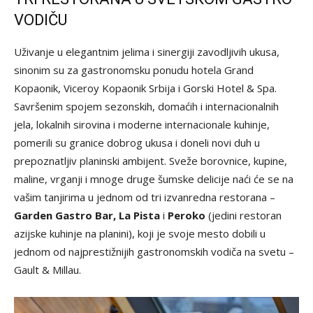
VODIČU
Uživanje u elegantnim jelima i sinergiji zavodljivih ukusa,
sinonim su za gastronomsku ponudu hotela Grand
Kopaonik, Viceroy Kopaonik Srbija i Gorski Hotel & Spa.
Savršenim spojem sezonskih, domaćih i internacionalnih
jela, lokalnih sirovina i moderne internacionale kuhinje,
pomerili su granice dobrog ukusa i doneli novi duh u
prepoznatljiv planinski ambijent. Sveže borovnice, kupine,
maline, vrganji i mnoge druge šumske delicije naći će se na
vašim tanjirima u jednom od tri izvanredna restorana –
Garden Gastro Bar,
La Pista
i
Peroko
(jedini restoran
azijske kuhinje na planini), koji je svoje mesto dobili u
jednom od najprestižnijih gastronomskih vodiča na svetu –
Gault & Millau.