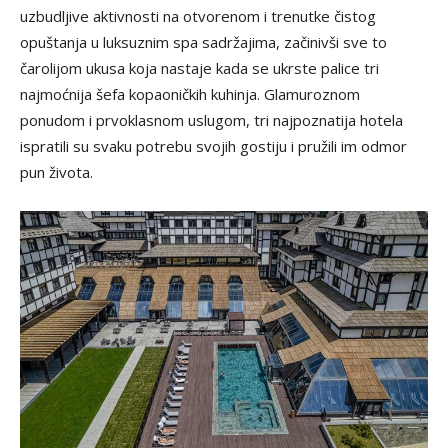
uzbudljive aktivnosti na otvorenom i trenutke čistog
opuštanja u luksuznim spa sadržajima, začinivši sve to
čarolijom ukusa koja nastaje kada se ukrste palice tri
najmoćnija šefa kopaoničkih kuhinja. Glamuroznom
ponudom i prvoklasnom uslugom, tri najpoznatija hotela
ispratili su svaku potrebu svojih gostiju i pružili im odmor
pun života.