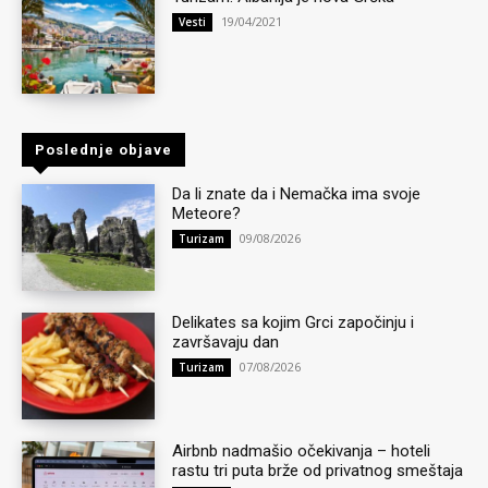
19/04/2021
Vesti
Poslednje objave
Da li znate da i Nemačka ima svoje
Meteore?
09/08/2026
Turizam
Delikates sa kojim Grci započinju i
završavaju dan
07/08/2026
Turizam
Airbnb nadmašio očekivanja – hoteli
rastu tri puta brže od privatnog smeštaja