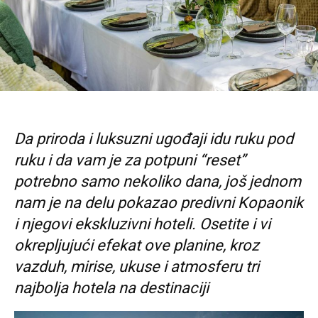
Da priroda i luksuzni ugođaji idu ruku pod
ruku i da vam je za potpuni “reset”
potrebno samo nekoliko dana, još jednom
nam je na delu pokazao predivni Kopaonik
i njegovi ekskluzivni hoteli. Osetite i vi
okrepljujući efekat ove planine, kroz
vazduh, mirise, ukuse i atmosferu tri
najbolja hotela na destinaciji