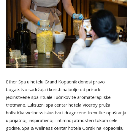
Ether Spa u hotelu Grand Kopaonik donosi pravo
bogatstvo sadržaja i koristi najbolje od prirode –
jedinstvene spa rituale i učinkovite aromaterapijske
tretmane. Luksuzni spa centar hotela Viceroy pruža
holistička wellness iskustva i dragocene trenutke opuštanja
u prijatnoj, inspirativnoj i intimnoj atmosferi tokom cele
godine. Spa & wellness centar hotela Gorski na Kopaoniku