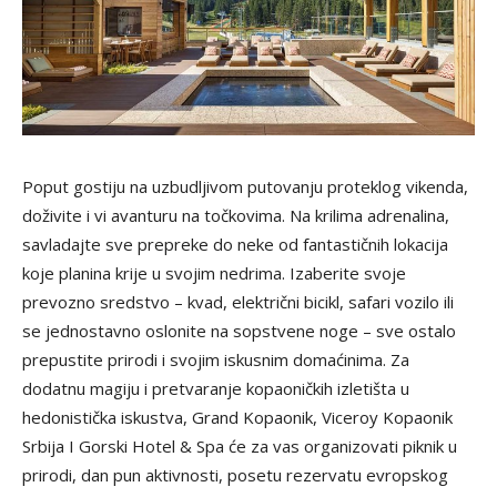
Poput gostiju na uzbudljivom putovanju proteklog vikenda,
doživite i vi avanturu na točkovima. Na krilima adrenalina,
savladajte sve prepreke do neke od fantastičnih lokacija
koje planina krije u svojim nedrima. Izaberite svoje
prevozno sredstvo – kvad, električni bicikl, safari vozilo ili
se jednostavno oslonite na sopstvene noge – sve ostalo
prepustite prirodi i svojim iskusnim domaćinima. Za
dodatnu magiju i pretvaranje kopaoničkih izletišta u
hedonistička iskustva, Grand Kopaonik, Viceroy Kopaonik
Srbija I Gorski Hotel & Spa će za vas organizovati piknik u
prirodi, dan pun aktivnosti, posetu rezervatu evropskog