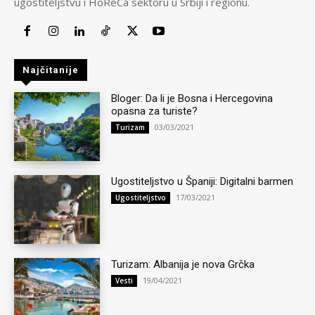
ugostiteljstvu i HoReCa sektoru u Srbiji i regionu.
Najčitanije
Bloger: Da li je Bosna i Hercegovina
opasna za turiste?
03/03/2021
Turizam
Ugostiteljstvo u Španiji: Digitalni barmen
17/03/2021
Ugostiteljstvo
Turizam: Albanija je nova Grčka
19/04/2021
Vesti