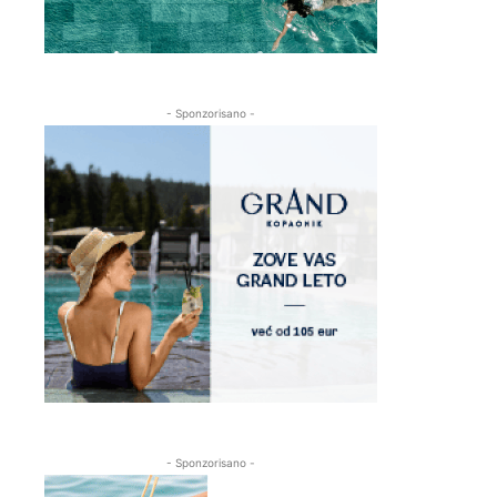
- Sponzorisano -
- Sponzorisano -