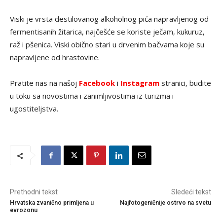
Viski je vrsta destilovanog alkoholnog pića napravljenog od
fermentisanih žitarica, najčešće se koriste ječam, kukuruz,
raž i pšenica. Viski obično stari u drvenim bačvama koje su
napravljene od hrastovine.
Pratite nas na našoj
Facebook
i
Instagram
stranici, budite
u toku sa novostima i zanimljivostima iz turizma i
ugostiteljstva.
Prethodni tekst
Sledeći tekst
Hrvatska zvanično primljena u
Najfotogeničnije ostrvo na svetu
evrozonu