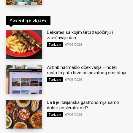
Poslednje objave
Delikates sa kojim Grci započinju i
završavaju dan
07/08/2026
Turizam
Airbnb nadmašio očekivanja – hoteli
rastu tri puta brže od privatnog smeštaja
07/08/2026
Turizam
Da li je italijanska gastronomija samo
dobar posleratni mit?
07/08/2026
Turizam