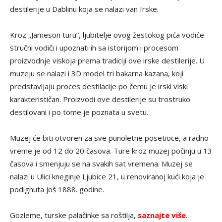
destilerije u Dablinu koja se nalazi van Irske.
Kroz „Jameson turu“, ljubitelje ovog žestokog pića vodiće
stručni vodiči i upoznati ih sa istorijom i procesom
proizvodnje viskoja prema tradiciji ove irske destilerije. U
muzeju se nalazi i 3D model tri bakarna kazana, koji
predstavljaju proces destilacije po čemu je irski viski
karakterističan. Proizvodi ove destilerije su trostruko
destilovani i po tome je poznata u svetu.
Muzej će biti otvoren za sve punoletne posetioce, a radno
vreme je od 12 do 20 časova. Ture kroz muzej počinju u 13
časova i smenjuju se na svakih sat vremena. Muzej se
nalazi u Ulici kneginje Ljubice 21, u renoviranoj kući koja je
podignuta još 1888. godine.
Gozleme, turske palačinke sa roštilja,
saznajte više
.