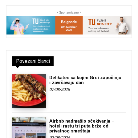
- Sponzorisano -
Povezani članci
Delikates sa kojim Grci započinju
i završavaju dan
07/08/2026
Airbnb nadmašio očekivanja –
hoteli rastu tri puta brže od
privatnog smeštaja
07/08/2026