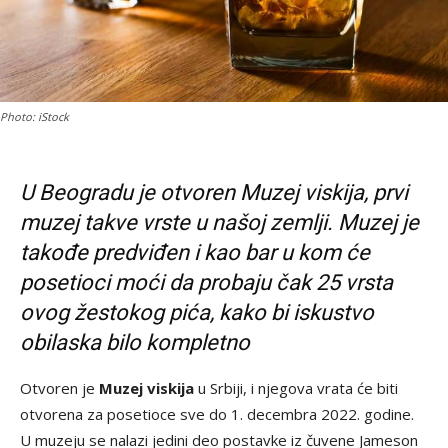
Photo: iStock
U Beogradu je otvoren Muzej viskija, prvi
muzej takve vrste u našoj zemlji. Muzej je
takođe predviđen i kao bar u kom će
posetioci moći da probaju čak 25 vrsta
ovog žestokog pića, kako bi iskustvo
obilaska bilo kompletno
Otvoren je
Muzej viskija
u Srbiji, i njegova vrata će biti
otvorena za posetioce sve do 1. decembra 2022. godine.
U muzeju se nalazi jedini deo postavke iz čuvene Jameson