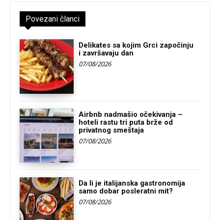
Povezani članci
Delikates sa kojim Grci započinju
i završavaju dan
07/08/2026
Airbnb nadmašio očekivanja –
hoteli rastu tri puta brže od
privatnog smeštaja
07/08/2026
Da li je italijanska gastronomija
samo dobar posleratni mit?
07/08/2026