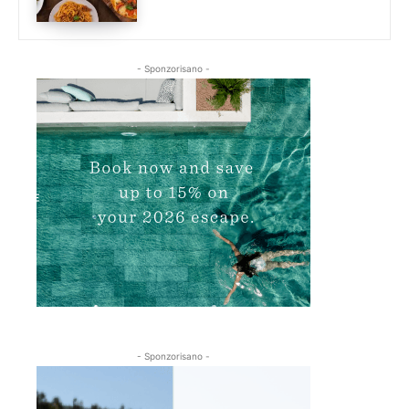
- Sponzorisano -
- Sponzorisano -