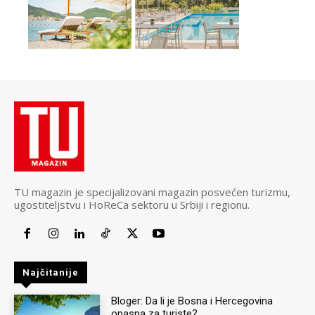
TU magazin je specijalizovani magazin posvećen turizmu,
ugostiteljstvu i HoReCa sektoru u Srbiji i regionu.
Najčitanije
Bloger: Da li je Bosna i Hercegovina
opasna za turiste?