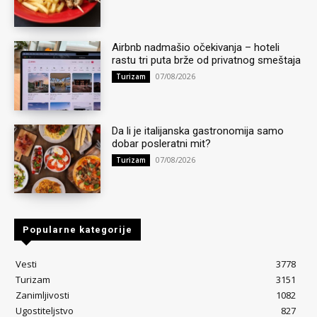
Airbnb nadmašio očekivanja – hoteli
rastu tri puta brže od privatnog smeštaja
07/08/2026
Turizam
Da li je italijanska gastronomija samo
dobar posleratni mit?
07/08/2026
Turizam
Popularne kategorije
Vesti
3778
Turizam
3151
Zanimljivosti
1082
Ugostiteljstvo
827