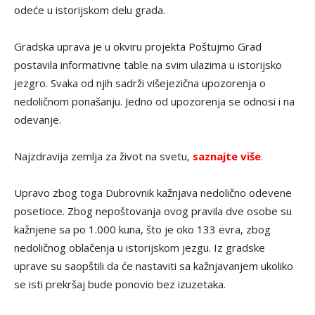
odeće u istorijskom delu grada.
Gradska uprava je u okviru projekta Poštujmo Grad
postavila informativne table na svim ulazima u istorijsko
jezgro. Svaka od njih sadrži višejezična upozorenja o
nedoličnom ponašanju. Jedno od upozorenja se odnosi i na
odevanje.
Najzdravija zemlja za život na svetu,
saznajte više
.
Upravo zbog toga Dubrovnik kažnjava nedolično odevene
posetioce. Zbog nepoštovanja ovog pravila dve osobe su
kažnjene sa po 1.000 kuna, što je oko 133 evra, zbog
nedoličnog oblačenja u istorijskom jezgu. Iz gradske
uprave su saopštili da će nastaviti sa kažnjavanjem ukoliko
se isti prekršaj bude ponovio bez izuzetaka.