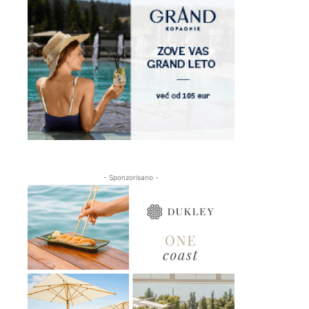
- Sponzorisano -