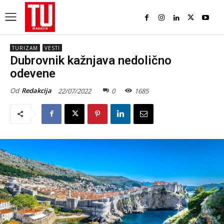
TURIZAM
VESTI
Dubrovnik kažnjava nedolično
odevene
Od
Redakcija
22/07/2022
0
1685