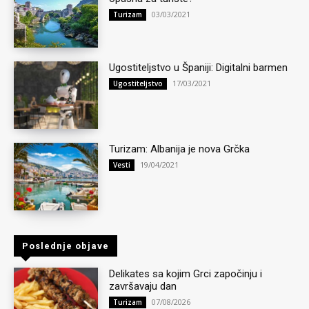
03/03/2021
Turizam
Ugostiteljstvo u Španiji: Digitalni barmen
17/03/2021
Ugostiteljstvo
Turizam: Albanija je nova Grčka
19/04/2021
Vesti
Poslednje objave
Delikates sa kojim Grci započinju i
završavaju dan
07/08/2026
Turizam