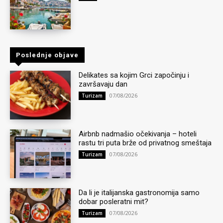
Poslednje objave
Delikates sa kojim Grci započinju i
završavaju dan
07/08/2026
Turizam
Airbnb nadmašio očekivanja – hoteli
rastu tri puta brže od privatnog smeštaja
07/08/2026
Turizam
Da li je italijanska gastronomija samo
dobar posleratni mit?
07/08/2026
Turizam