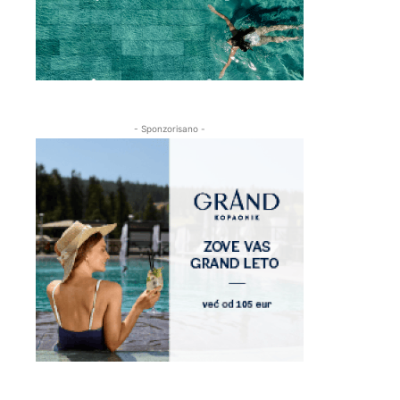
- Sponzorisano -