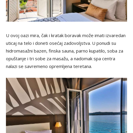
U ovoj oazi mira, čak i kratak boravak može imati izvaredan
uticaj na telo i doneti osećaj zadovoljstva. U ponudi su
hidromasažni bazen, finska sauna, parno kupatilo, soba za
opuštanje i tri sobe za masažu, a nadomak spa centra
nalazi se savremeno opremljena teretana.