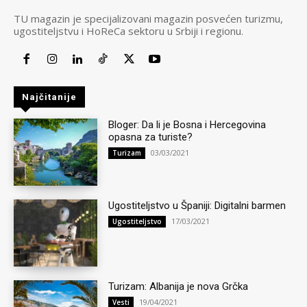
TU magazin je specijalizovani magazin posvećen turizmu,
ugostiteljstvu i HoReCa sektoru u Srbiji i regionu.
Najčitanije
Bloger: Da li je Bosna i Hercegovina
opasna za turiste?
03/03/2021
Turizam
Ugostiteljstvo u Španiji: Digitalni barmen
17/03/2021
Ugostiteljstvo
Turizam: Albanija je nova Grčka
19/04/2021
Vesti