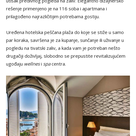
utisak predivnog pogleda na zaliv. Elegantno dizajnersko
rešenje primenjeno je na 116 soba i apartmana i
prilagođeno najrazličitijim potrebama gostiju.
Uređena hotelska peščana plaža do koje se stiže u samo
par koraka, savršena je za kupanje, sunčanje ili uživanje u
pogledu na tivatski zaliv, a kada vam je potreban nešto
drugačiji doživljaj, slobodno se prepustite revitalizujućem
ugođaju
wellnes
i
spa
centra.