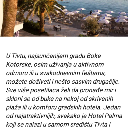
U Tivtu, najsunčanijem gradu Boke
Kotorske, osim uživanja u aktivnom
odmoru ili u svakodnevnim feštama,
možete doživeti i nešto sasvim drugačije.
Sve više posetilaca želi da pronađe mir i
skloni se od buke na nekoj od skrivenih
plaža ili u komforu gradskih hotela. Jedan
od najatraktivnijih, svakako je Hotel Palma
koji se nalazi u samom središtu Tivta i