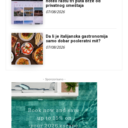
hoteli rastu tri puta brže od
privatnog smeštaja
07/08/2026
Da li je italijanska gastronomija
samo dobar posleratni mit?
07/08/2026
- Sponzorisano -