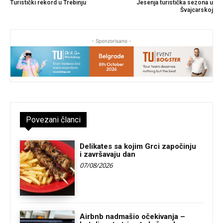
Turistički rekord u Trebinju
Jesenja turistička sezona u
Švajcarskoj
- Sponzorisano -
Povezani članci
Delikates sa kojim Grci započinju
i završavaju dan
07/08/2026
Airbnb nadmašio očekivanja –