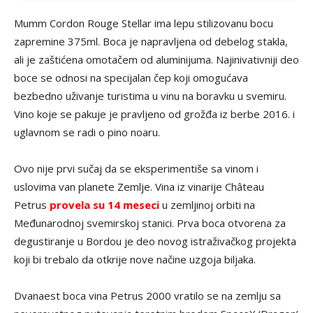
Mumm Cordon Rouge Stellar ima lepu stilizovanu bocu
zapremine 375ml. Boca je napravljena od debelog stakla,
ali je zaštićena omotačem od aluminijuma. Najinivativniji deo
boce se odnosi na specijalan čep koji omogućava
bezbedno uživanje turistima u vinu na boravku u svemiru.
Vino koje se pakuje je pravljeno od grožđa iz berbe 2016. i
uglavnom se radi o pino noaru.
Ovo nije prvi sučaj da se eksperimentiše sa vinom i
uslovima van planete Zemlje. Vina iz vinarije Château
Petrus
provela su 14 meseci
u zemljinoj orbiti na
Međunarodnoj svemirskoj stanici. Prva boca otvorena za
degustiranje u Bordou je deo novog istraživačkog projekta
koji bi trebalo da otkrije nove načine uzgoja biljaka.
Dvanaest boca vina Petrus 2000 vratilo se na zemlju sa