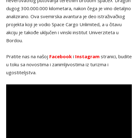
neverovatnog putovanja teretnim brodom SpaceX ‘Dragon’
dugog 300.000.000 kilometara, nakon čega je vino detaljno
analizirano. Ova svemirska avantura je deo istraživačkog
projekta koji je vodio Space Cargo Unlimited, a u čitavu
akciju je takođe uključen i vinski institut Univerziteta u
Bordou.
Pratite nas na našoj
Facebook
i
Instagram
stranici, budite
u toku sa novostima i zanimljivostima iz turizma i
ugostiteljstva.