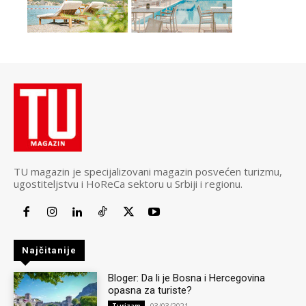
TU magazin je specijalizovani magazin posvećen turizmu,
ugostiteljstvu i HoReCa sektoru u Srbiji i regionu.
Najčitanije
Bloger: Da li je Bosna i Hercegovina
opasna za turiste?
03/03/2021
Turizam