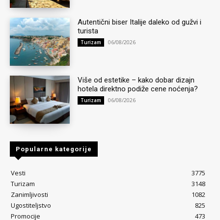
Autentični biser Italije daleko od gužvi i
turista
06/08/2026
Turizam
Više od estetike – kako dobar dizajn
hotela direktno podiže cene noćenja?
06/08/2026
Turizam
Popularne kategorije
Vesti
3775
Turizam
3148
Zanimljivosti
1082
Ugostiteljstvo
825
Promocije
473