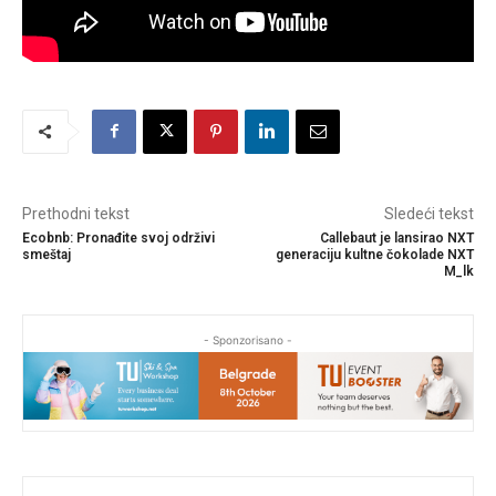
Prethodni tekst
Sledeći tekst
Ecobnb: Pronađite svoj održivi
Callebaut je lansirao NXT
smeštaj
generaciju kultne čokolade NXT
M_lk
- Sponzorisano -