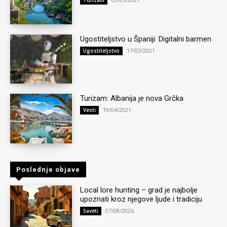
Ugostiteljstvo u Španiji: Digitalni barmen
17/03/2021
Ugostiteljstvo
Turizam: Albanija je nova Grčka
19/04/2021
Vesti
Poslednje objave
Local lore hunting – grad je najbolje
upoznati kroz njegove ljude i tradiciju
07/08/2026
Saveti