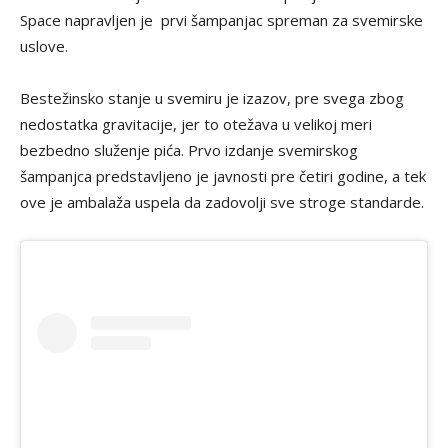
Space napravljen je prvi šampanjac spreman za svemirske
uslove.
Bestežinsko stanje u svemiru je izazov, pre svega zbog
nedostatka gravitacije, jer to otežava u velikoj meri
bezbedno služenje pića. Prvo izdanje svemirskog
šampanjca predstavljeno je javnosti pre četiri godine, a tek
ove je ambalaža uspela da zadovolji sve stroge standarde.