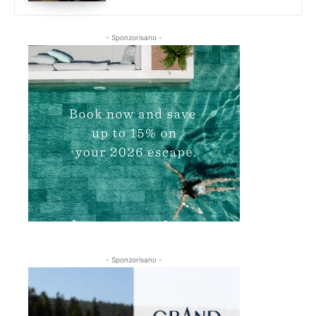
- Sponzorisano -
- Sponzorisano -