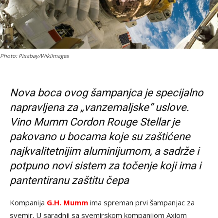
Photo: Pixabay/WikiImages
Nova boca ovog šampanjca je specijalno
napravljena za „vanzemaljske“ uslove.
Vino Mumm Cordon Rouge Stellar je
pakovano u bocama koje su zaštićene
najkvalitetnijim aluminijumom, a sadrže i
potpuno novi sistem za točenje koji ima i
pantentiranu zaštitu čepa
Kompanija
G.H. Mumm
ima spreman prvi šampanjac za
svemir. U saradnji sa svemirskom kompanijom Axiom