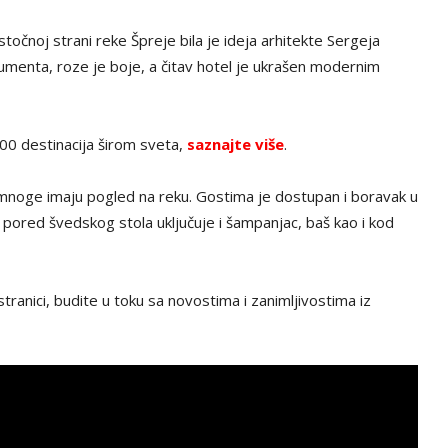
istočnoj strani reke Špreje bila je ideja arhitekte Sergeja
rumenta, roze je boje, a čitav hotel je ukrašen modernim
00 destinacija širom sveta,
saznajte više
.
 mnoge imaju pogled na reku. Gostima je dostupan i boravak u
k pored švedskog stola uključuje i šampanjac, baš kao i kod
tranici, budite u toku sa novostima i zanimljivostima iz