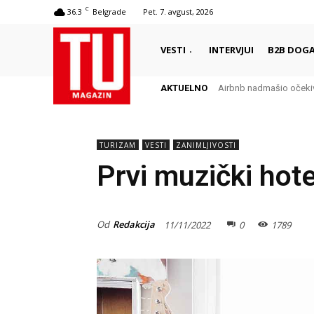
C
36.3
Belgrade
Pet. 7. avgust, 2026
VESTI
INTERVJUI
B2B DOGA
AKTUELNO
Airbnb nadmašio očekivanj
Da li je italijanska g
TURIZAM
VESTI
ZANIMLJIVOSTI
Prvi muzički hote
Od
Redakcija
11/11/2022
0
1789