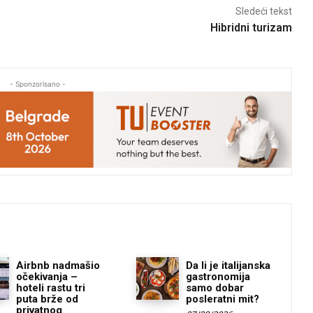
Sledeći tekst
Hibridni turizam
- Sponzorisano -
Airbnb nadmašio
Da li je italijanska
očekivanja –
gastronomija
hoteli rastu tri
samo dobar
puta brže od
posleratni mit?
privatnog