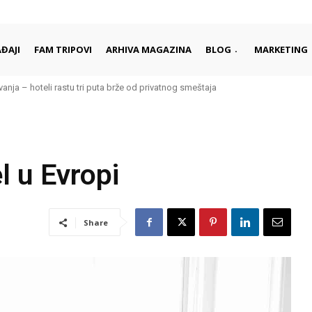
ĐAJI
FAM TRIPOVI
ARHIVA MAGAZINA
BLOG
MARKETING
a – hoteli rastu tri puta brže od privatnog smeštaja
astronomija samo dobar posleratni mit?
l u Evropi
Share