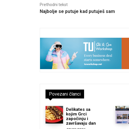
Prethodni tekst
Najbolje se putuje kad putuješ sam
Povezani članci
Delikates sa
kojim Grci
započinju i
završavaju dan