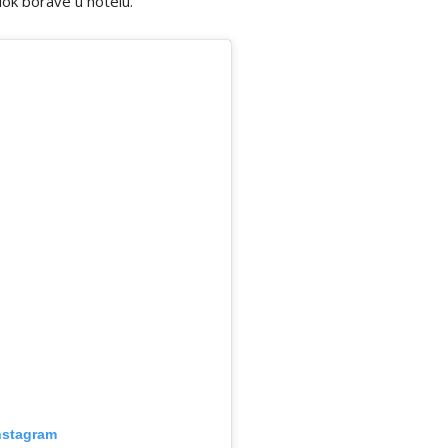
ok borave u hotelu.
nstagram