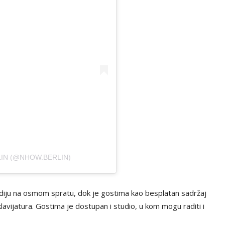
IN (@NHOW.BERLIN)
tudiju na osmom spratu, dok je gostima kao besplatan sadržaj
avijatura. Gostima je dostupan i studio, u kom mogu raditi i