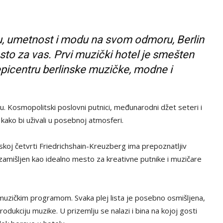
ku, umetnost i modu na svom odmoru, Berlin
sto za vas. Prvi muzički hotel je smešten
 epicentru berlinske muzičke, modne i
nu. Kosmopolitski poslovni putnici, međunarodni džet seteri i
kako bi uživali u posebnoj atmosferi.
nskoj četvrti Friedrichshain-Kreuzberg ima prepoznatljiv
zamišljen kao idealno mesto za kreativne putnike i muzičare
muzičkim programom. Svaka plej lista je posebno osmišljena,
produkciju muzike. U prizemlju se nalazi i bina na kojoj gosti