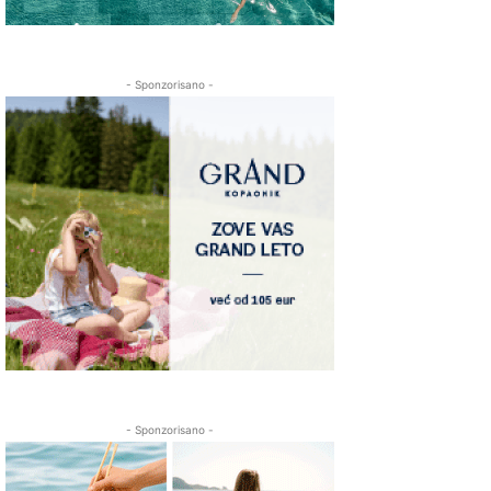
- Sponzorisano -
- Sponzorisano -