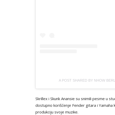
A POST SHARED BY NHOW BERL
Skrillex i Skunk Anansie su snimili pesme u s
dostupno korišćenje Fender gitara i Yamaha kl
produkciju svoje muzike.