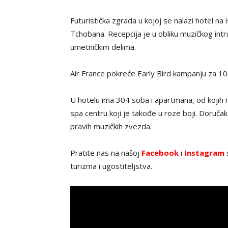
Futuristička zgrada u kojoj se nalazi hotel na 
Tchobana. Recepcija je u obliku muzičkog int
umetničkim delima.
Air France pokreće Early Bird kampanju za 10
U hotelu ima 304 soba i apartmana, od kojih
spa centru koji je takođe u roze boji. Doruča
pravih muzičkih zvezda.
Pratite nas na našoj
Facebook
i
Instagram
s
turizma i ugostiteljstva.