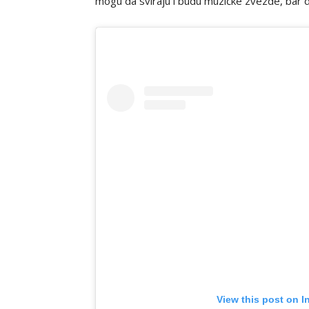
mogu da sviraju i budu muzičke zvezde, bar d
View this post on I