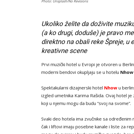
Photo: Unsplash/No Revisions
Ukoliko želite da doživite muzi
(a ko drugi, doduše) je pravo me
direktno na obali reke Špreje, u
kreativne scene
Prvi muzički hotel u Evropi je otvoren u Berli
moderni bendovi okupljaju se u hotelu
Nhow
Spektakularni dizajnerski hotel
Nhow
u berli
izgled umetnika Karima Rašida. Ovaj hotel je 
koji u njemu mogu da budu “svoj na svome”.
Svaki deo hotela ima zvučnike sa određenim 
čak i liftovi imaju posebne kanale i liste za re