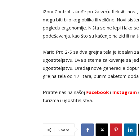
iZoneControl takođe pruža veću fleksibilnost,
mogu biti bilo kog oblika ili veličine. Novi s
pogledu ergonomije. Ništa se ne lepi i lako se 
podešavanja, kao što su kačenje na zid ili na t
iVario Pro 2-S sa dva grejna tela je idealan z
ugostiteljstvu. Dva sistema za kuvanje sa jedn
ugostiteljstvu. Uređaji nove generacije dopun
grejna tela od 17 litara, punim paketom do
Pratite nas na našoj
Facebook
i
Instagram
s
turizma i ugostiteljstva.
Share