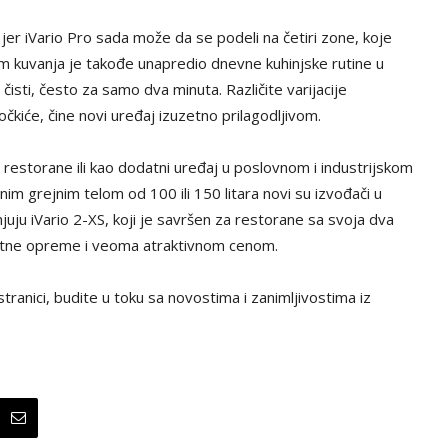
 jer iVario Pro sada može da se podeli na četiri zone, koje
istem kuvanja je takođe unapredio dnevne kuhinjske rutine u
čisti, često za samo dva minuta. Različite varijacije
očkiće, čine novi uređaj izuzetno prilagodljivom.
a restorane ili kao dodatni uređaj u poslovnom i industrijskom
im grejnim telom od 100 ili 150 litara novi su izvođači u
juju iVario 2-XS, koji je savršen za restorane sa svoja dva
datne opreme i veoma atraktivnom cenom.
tranici, budite u toku sa novostima i zanimljivostima iz