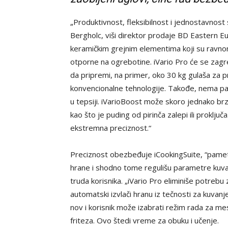
„Produktivnost, fleksibilnost i jednostavnost 
Bergholc, viši direktor prodaje BD Eastern E
keramičkim grejnim elementima koji su ravno
otporne na ogrebotine. iVario Pro će se zagr
da pripremi, na primer, oko 30 kg gulaša za p
konvencionalne tehnologije. Takođe, nema pa
u tepsiji. iVarioBoost može skoro jednako br
kao što je puding od pirinča zalepi ili proključ
ekstremna preciznost.“
Preciznost obezbeđuje iCookingSuite, “pametno
hrane i shodno tome regulišu parametre kuvan
truda korisnika. „iVario Pro eliminiše potrebu 
automatski izvlači hranu iz tečnosti za kuvan
nov i korisnik može izabrati režim rada za meso,
friteza. Ovo štedi vreme za obuku i učenje.