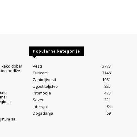
Popularne kategorije
Vesti
3773
– kako dobar
ektno podiže
Turizam
3146
Zanimljivosti
1081
Ugostiteljstvo
825
Promocije
473
lene:
ima i
Saveti
231
egionu
Intervjui
84
Događanja
69
jatura sa