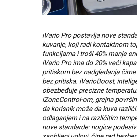
iVario Pro postavlja nove standa
kuvanje, koji radi kontaktnom to
funkcijama i troši 40% manje en
iVario Pro ima do 20% veći kapa
pritiskom bez nadgledanja čime 
bez pritiska. iVarioBoost, inteli
obezbeđuje precizne temperature
iZoneControl-om, grejna površina
da korisnik može da kuva različ
odlaganjem i na različitim temp
nove standarde: nogice podesive 
zaobljeni uglovi, čine rad bezbe