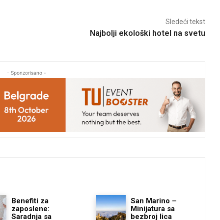
Sledeći tekst
Najbolji ekološki hotel na svetu
- Sponzorisano -
Benefiti za
San Marino –
zaposlene:
Minijatura sa
Saradnja sa
bezbroj lica