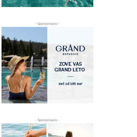
- Sponzorisano -
- Sponzorisano -