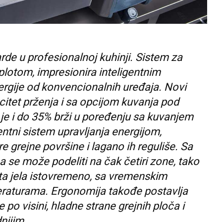
rde u profesionalnoj kuhinji. Sistem za
plotom, impresionira inteligentnim
ergije od konvencionalnih uređaja. Novi
citet prženja i sa opcijom kuvanja pod
je i do 35% brži u poređenju sa kuvanjem
gentni sistem upravljanja energijom,
 grejne površine i lagano ih reguliše. Sa
 se može podeliti na čak četiri zone, tako
ita jela istovremeno, sa vremenskim
eraturama. Ergonomija takođe postavlja
po visini, hladne strane grejnih ploča i
dnijim