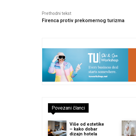
Prethodni tekst
Firenca protiv prekomernog turizma
Povezani članci
Više od estetike
– kako dobar
dizajn hotela