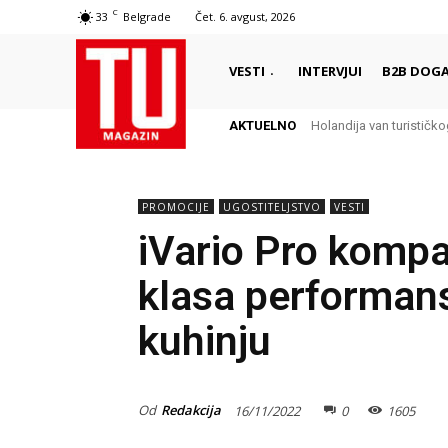
C
33
Belgrade
Čet. 6. avgust, 2026
VESTI
INTERVJUI
B2B DOGA
AKTUELNO
Holandija van turistič
PROMOCIJE
UGOSTITELJSTVO
VESTI
iVario Pro kompa
klasa performans
kuhinju
Od
Redakcija
16/11/2022
0
1605