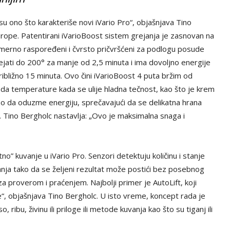
su ono što karakteriše novi iVario Pro“, objašnjava Tino
urope. Patentirani iVarioBoost sistem grejanja je zasnovan na
merno raspoređeni i čvrsto pričvršćeni za podlogu posude
ejati do 200° za manje od 2,5 minuta i ima dovoljno energije
ribližno 15 minuta. Ovo čini iVarioBoost 4 puta bržim od
da temperature kada se ulije hladna tečnost, kao što je krem
zo da oduzme energiju, sprečavajući da se delikatna hrana
a. Tino Bergholc nastavlja: ​​„Ovo je maksimalna snaga i
” kuvanje u iVario Pro. Senzori detektuju količinu i stanje
ja tako da se željeni rezultat može postići bez posebnog
za proverom i praćenjem. Najbolji primer je AutoLift, koji
je“, objašnjava Tino Bergholc. U isto vreme, koncept rada je
 ribu, živinu ili priloge ili metode kuvanja kao što su tiganj ili