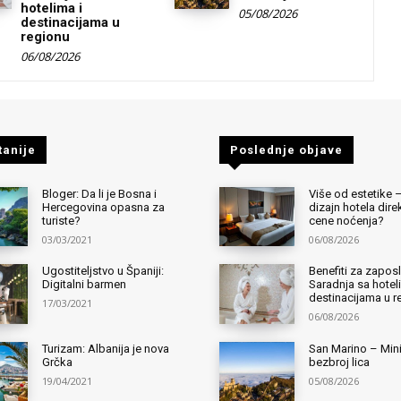
hotelima i
05/08/2026
destinacijama u
regionu
06/08/2026
tanije
Poslednje objave
Bloger: Da li je Bosna i
Više od estetike 
Hercegovina opasna za
dizajn hotela dir
turiste?
cene noćenja?
03/03/2021
06/08/2026
Ugostiteljstvo u Španiji:
Benefiti za zapos
Digitalni barmen
Saradnja sa hotel
destinacijama u r
17/03/2021
06/08/2026
Turizam: Albanija je nova
San Marino – Mini
Grčka
bezbroj lica
19/04/2021
05/08/2026