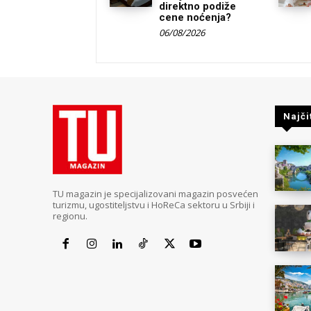
direktno podiže
cene noćenja?
06/08/2026
Najči
TU magazin je specijalizovani magazin posvećen
turizmu, ugostiteljstvu i HoReCa sektoru u Srbiji i
regionu.