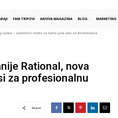
ĐAJI
FAM TRIPOVI
ARHIVA MAGAZINA
BLOG
MARKETING
kog radara – autentično mesto na samo pola sata od Amsterdama
nije Rational, nova
i za profesionalnu
Share