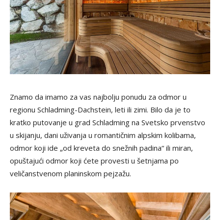
Znamo da imamo za vas najbolju ponudu za odmor u
regionu Schladming-Dachstein, leti ili zimi. Bilo da je to
kratko putovanje u grad Schladming na Svetsko prvenstvo
u skijanju, dani uživanja u romantičnim alpskim kolibama,
odmor koji ide „od kreveta do snežnih padina“ ili miran,
opuštajući odmor koji ćete provesti u šetnjama po
veličanstvenom planinskom pejzažu.