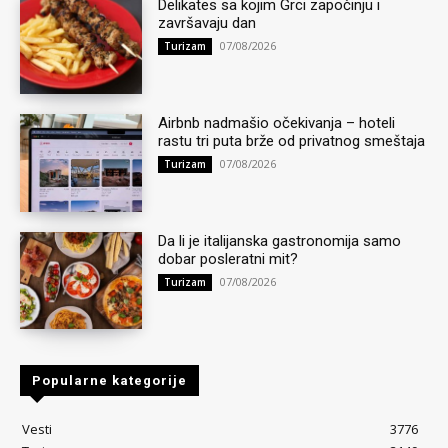
Delikates sa kojim Grci započinju i
završavaju dan
07/08/2026
Turizam
Airbnb nadmašio očekivanja – hoteli
rastu tri puta brže od privatnog smeštaja
07/08/2026
Turizam
Da li je italijanska gastronomija samo
dobar posleratni mit?
07/08/2026
Turizam
Popularne kategorije
Vesti
3776