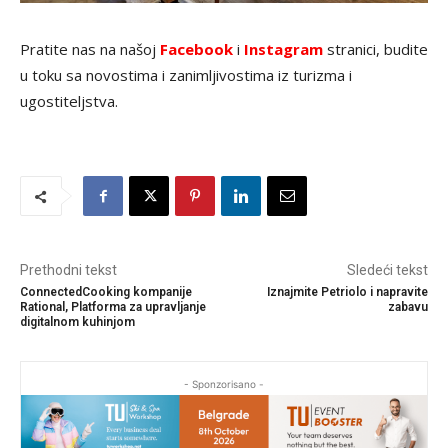
Pratite nas na našoj
Facebook
i
Instagram
stranici, budite
u toku sa novostima i zanimljivostima iz turizma i
ugostiteljstva.
Prethodni tekst
Sledeći tekst
ConnectedCooking kompanije
Iznajmite Petriolo i napravite
Rational, Platforma za upravljanje
zabavu
digitalnom kuhinjom
- Sponzorisano -