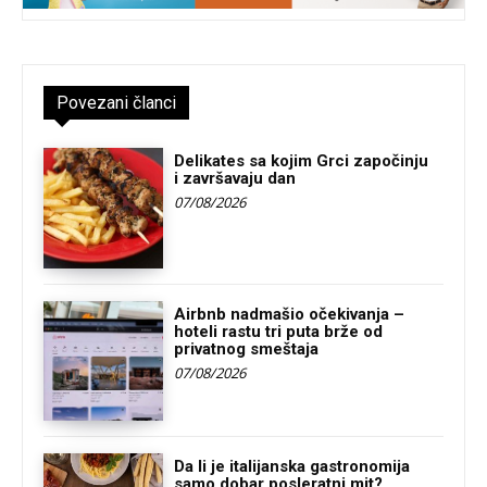
Povezani članci
Delikates sa kojim Grci započinju
i završavaju dan
07/08/2026
Airbnb nadmašio očekivanja –
hoteli rastu tri puta brže od
privatnog smeštaja
07/08/2026
Da li je italijanska gastronomija
samo dobar posleratni mit?