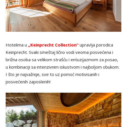
Hotelima u
„Keinprecht Collection“
upravlja porodica
Keinprecht. Svaki smeštaj lično vodi veoma posvećena i
brižna osoba sa velikom strašću i entuzijazmom za posao,
u kombinaciji sa intenzivnim iskustvom i najboljom obukom.
I što je najvažnije, sve to uz pomoć motivisanih i
posvećenih zaposlenih!