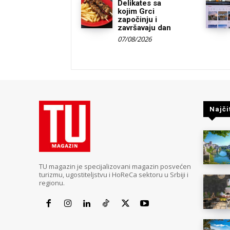
Delikates sa
kojim Grci
započinju i
završavaju dan
07/08/2026
Najči
TU magazin je specijalizovani magazin posvećen
turizmu, ugostiteljstvu i HoReCa sektoru u Srbiji i
regionu.