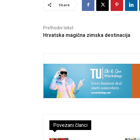
Share
Prethodni tekst
Hrvatska magična zimska destinacija
Povezani članci