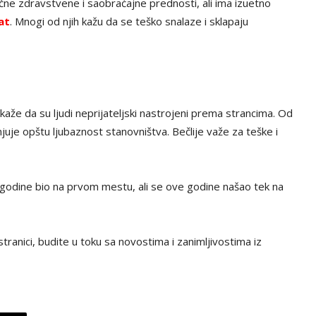
ične zdravstvene i saobraćajne prednosti, ali ima izuetno
at
. Mnogi od njih kažu da se teško snalaze i sklapaju
kaže da su ljudi neprijateljski nastrojeni prema strancima. Od
uje opštu ljubaznost stanovništva. Bečlije važe za teške i
 godine bio na prvom mestu, ali se ove godine našao tek na
tranici, budite u toku sa novostima i zanimljivostima iz