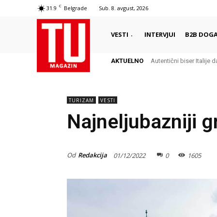
C
31.9
Belgrade
Sub. 8. avgust, 2026
VESTI
INTERVJUI
B2B DOGA
AKTUELNO
Autentični biser Italije d
TURIZAM
VESTI
Najneljubazniji g
Od
Redakcija
01/12/2022
0
1605