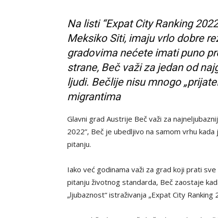
Na listi “Expat City Ranking 2022”
Meksiko Siti, imaju vrlo dobre re
gradovima nećete imati puno prob
strane, Beč važi za jedan od naj
ljudi. Bečlije nisu mnogo „prijat
migrantima
Glavni grad Austrije Beč važi za najneljubazni
2022”, Beč je ubedljivo na samom vrhu kada 
pitanju.
Iako već godinama važi za grad koji prati sve 
pitanju životnog standarda, Beč zaostaje kada j
„ljubaznost“ istraživanja „Expat City Rankin