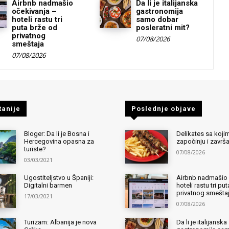
Airbnb nadmašio
Da li je italijanska
očekivanja –
gastronomija
hoteli rastu tri
samo dobar
puta brže od
posleratni mit?
privatnog
07/08/2026
smeštaja
07/08/2026
tanije
Poslednje objave
Bloger: Da li je Bosna i
Delikates sa kojim
Hercegovina opasna za
započinju i završ
turiste?
07/08/2026
03/03/2021
Ugostiteljstvo u Španiji:
Airbnb nadmašio 
Digitalni barmen
hoteli rastu tri pu
privatnog smešta
17/03/2021
07/08/2026
Turizam: Albanija je nova
Da li je italijanska