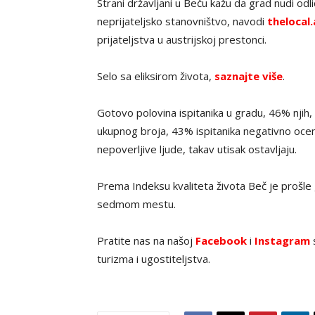
Strani državljani u Beču kažu da grad nudi odl
neprijateljsko stanovništvo, navodi
thelocal.
prijateljstva u austrijskoj prestonci.
Selo sa eliksirom života,
saznajte više
.
Gotovo polovina ispitanika u gradu, 46% njih, 
ukupnog broja, 43% ispitanika negativno ocenj
nepoverljive ljude, takav utisak ostavljaju.
Prema Indeksu kvaliteta života Beč je prošle
sedmom mestu.
Pratite nas na našoj
Facebook
i
Instagram
s
turizma i ugostiteljstva.