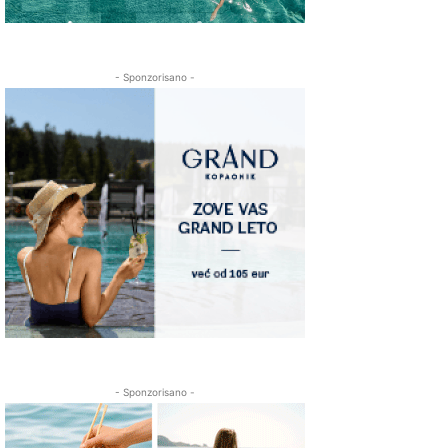
- Sponzorisano -
- Sponzorisano -