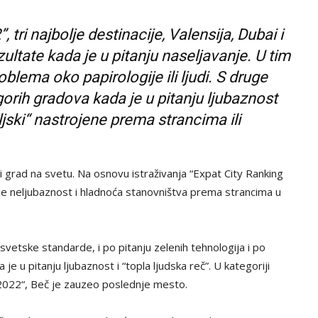
, tri najbolje destinacije, Valensija, Dubai i
zultate kada je u pitanju naseljavanje. U tim
lema oko papirologije ili ljudi. S druge
gorih gradova kada je u pitanju ljubaznost
eljski“ nastrojene prema strancima ili
ji grad na svetu. Na osnovu istraživanja “Expat City Ranking
je neljubaznost i hladnoća stanovništva prema strancima u
svetske standarde, i po pitanju zelenih tehnologija i po
e u pitanju ljubaznost i “topla ljudska reč”. U kategoriji
g 2022“, Beč je zauzeo poslednje mesto.