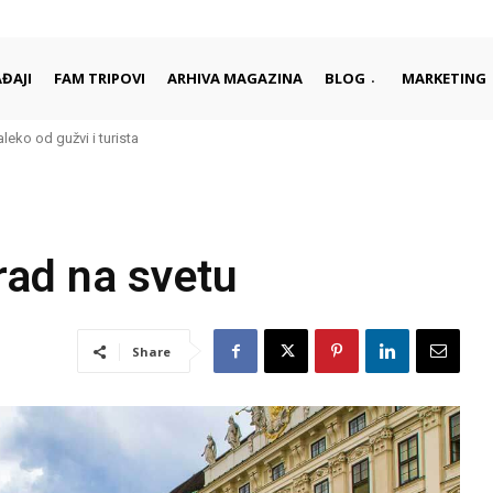
ĐAJI
FAM TRIPOVI
ARHIVA MAGAZINA
BLOG
MARKETING
aleko od gužvi i turista
rad na svetu
Share