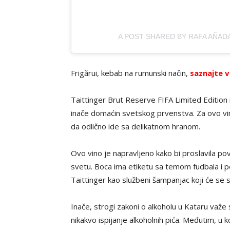
A POST SHARED BY RAFA AÑAD
Frigărui, kebab na rumunski način,
saznajte v
Taittinger Brut Reserve FIFA Limited Edition 
inače domaćin svetskog prvenstva. Za ovo vino
da odlično ide sa delikatnom hranom.
Ovo vino je napravljeno kako bi proslavila p
svetu. Boca ima etiketu sa temom fudbala i p
Taittinger kao službeni šampanjac koji će se 
Inače, strogi zakoni o alkoholu u Kataru važe
nikakvo ispijanje alkoholnih pića. Međutim, u