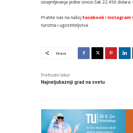
iznajmljivanja jedne iznosi čak 22.450 dolara
Pratite nas na našoj
Facebook
i
Instagram
s
turizma i ugostiteljstva.
Share
Prethodni tekst
Najneljubazniji grad na svetu