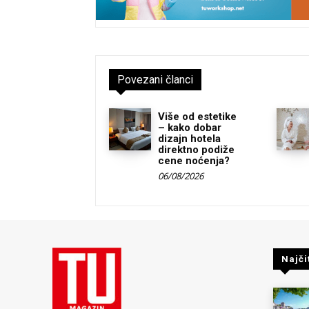
Povezani članci
Više od estetike
– kako dobar
dizajn hotela
direktno podiže
cene noćenja?
06/08/2026
Najči