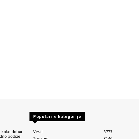
Popularne kategorije
Vesti
3773
– kako dobar
ektno podiže
Turizam
3146