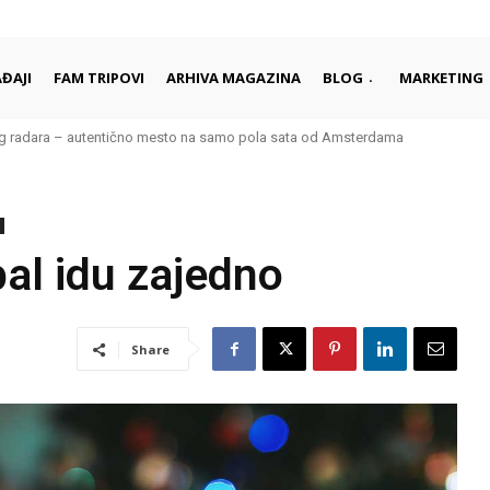
ĐAJI
FAM TRIPOVI
ARHIVA MAGAZINA
BLOG
MARKETING
kog radara – autentično mesto na samo pola sata od Amsterdama
al idu zajedno
Share