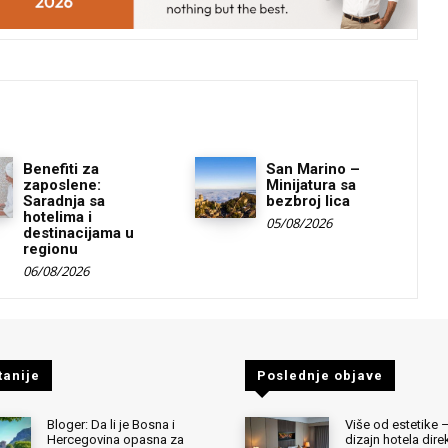
Benefiti za
San Marino –
zaposlene:
Minijatura sa
Saradnja sa
bezbroj lica
hotelima i
05/08/2026
destinacijama u
regionu
06/08/2026
tanije
Poslednje objave
Bloger: Da li je Bosna i
Više od estetike 
Hercegovina opasna za
dizajn hotela dir