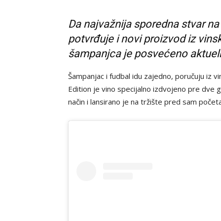
Da najvažnija sporedna stvar na 
potvrđuje i novi proizvod iz vin
šampanjca je posvećeno aktuel
Šampanjac i fudbal idu zajedno, poručuju iz v
Edition je vino specijalno izdvojeno pre dve g
način i lansirano je na tržište pred sam poče