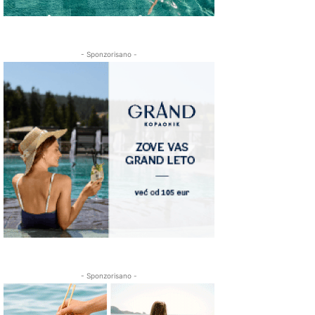
- Sponzorisano -
- Sponzorisano -