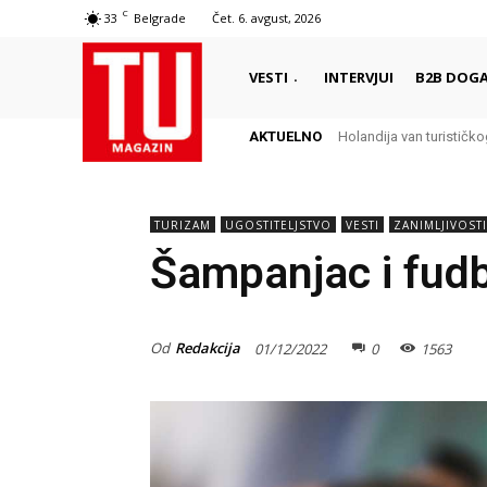
C
33
Belgrade
Čet. 6. avgust, 2026
VESTI
INTERVJUI
B2B DOGA
AKTUELNO
Holandija van turistič
TURIZAM
UGOSTITELJSTVO
VESTI
ZANIMLJIVOSTI
Šampanjac i fudb
Od
Redakcija
01/12/2022
0
1563