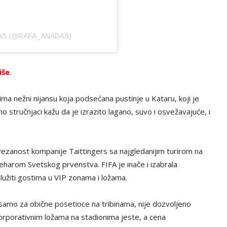
AS (@RAFA_ANADAS)
iše
.
ima nežni nijansu koja podsećana pustinje u Kataru, koji je
 stručnjaci kažu da je izrazito lagano, suvo i osvežavajuće, i
ovezanost kompanije Taittingers sa najgledanijim turirom na
eharom Svetskog prvenstva. FIFA je inače i izabrala
služiti gostima u VIP zonama i ložama.
 samo za obične posetioce na tribinama, nije dozvoljeno
 korporativnim ložama na stadionima jeste, a cena