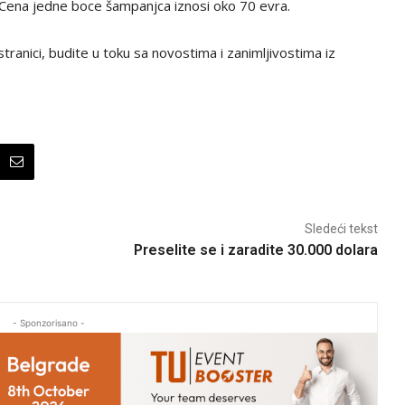
. Cena jedne boce šampanjca iznosi oko 70 evra.
tranici, budite u toku sa novostima i zanimljivostima iz
Sledeći tekst
Preselite se i zaradite 30.000 dolara
- Sponzorisano -