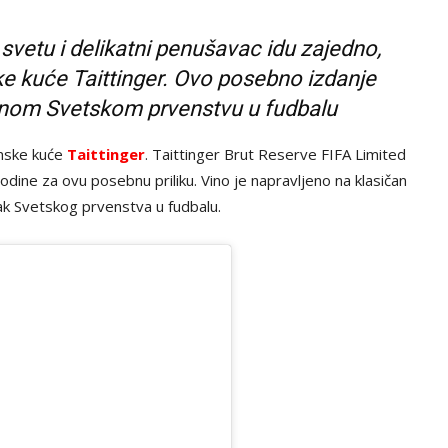
svetu i delikatni penušavac idu zajedno,
ske kuće Taittinger. Ovo posebno izdanje
nom Svetskom prvenstvu u fudbalu
inske kuće
Taittinger
. Taittinger Brut Reserve FIFA Limited
odine za ovu posebnu priliku. Vino je napravljeno na klasičan
tak Svetskog prvenstva u fudbalu.