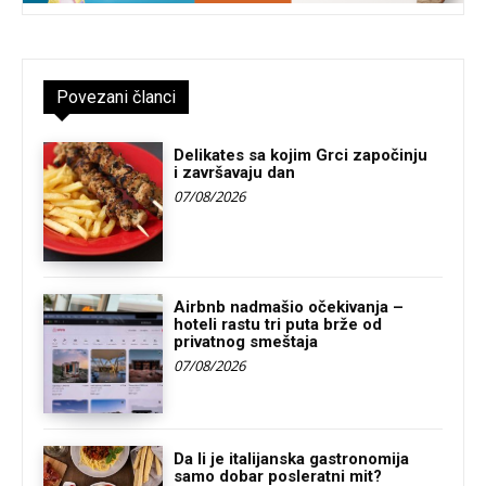
Povezani članci
Delikates sa kojim Grci započinju
i završavaju dan
07/08/2026
Airbnb nadmašio očekivanja –
hoteli rastu tri puta brže od
privatnog smeštaja
07/08/2026
Da li je italijanska gastronomija
samo dobar posleratni mit?