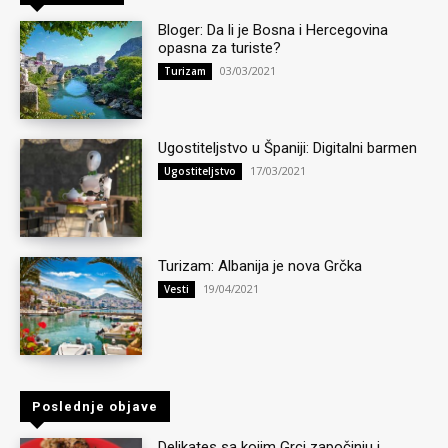
Bloger: Da li je Bosna i Hercegovina
opasna za turiste?
03/03/2021
Turizam
Ugostiteljstvo u Španiji: Digitalni barmen
17/03/2021
Ugostiteljstvo
Turizam: Albanija je nova Grčka
19/04/2021
Vesti
Poslednje objave
Delikates sa kojim Grci započinju i