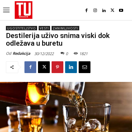
UGOSTITELJSTVO
VESTI
ZANIMLJIVOSTI
Destilerija uživo snima viski dok
odležava u buretu
Od
Redakcija
30/12/2022
0
1821