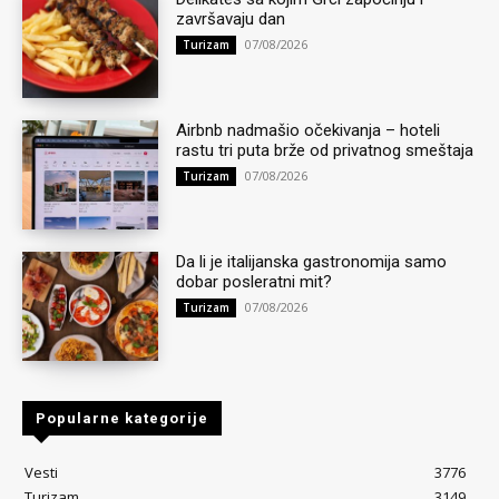
završavaju dan
07/08/2026
Turizam
Airbnb nadmašio očekivanja – hoteli
rastu tri puta brže od privatnog smeštaja
07/08/2026
Turizam
Da li je italijanska gastronomija samo
dobar posleratni mit?
07/08/2026
Turizam
Popularne kategorije
Vesti
3776
Turizam
3149