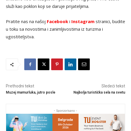
služi kao poklon koji se daruje prijateljima.
Pratite nas na našoj
Facebook
i
Instagram
stranici, budite
u toku sa novostima i zanimljivostima iz turizma i
ugostiteljstva.
Prethodni tekst
Sledeći tekst
Muzej mamurluka, jutro posle
Najbolja turistička sela na svetu
- Sponzorisano -