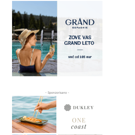
- Sponzorisano -