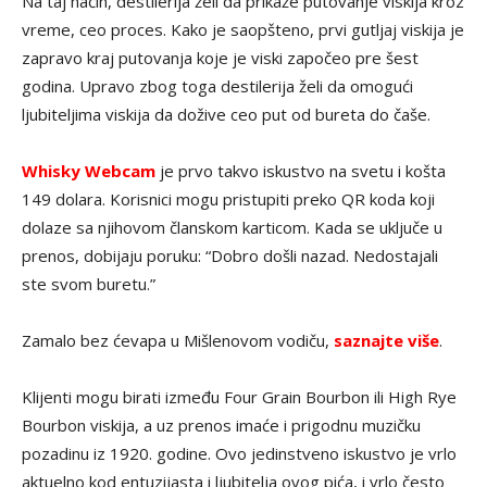
Na taj način, destilerija želi da prikaže putovanje viskija kroz
vreme, ceo proces. Kako je saopšteno, prvi gutljaj viskija je
zapravo kraj putovanja koje je viski započeo pre šest
godina. Upravo zbog toga destilerija želi da omogući
ljubiteljima viskija da dožive ceo put od bureta do čaše.
Whisky Webcam
je prvo takvo iskustvo na svetu i košta
149 dolara. Korisnici mogu pristupiti preko QR koda koji
dolaze sa njihovom članskom karticom. Kada se uključe u
prenos, dobijaju poruku: “Dobro došli nazad. Nedostajali
ste svom buretu.”
Zamalo bez ćevapa u Mišlenovom vodiču,
saznajte više
.
Klijenti mogu birati između Four Grain Bourbon ili High Rye
Bourbon viskija, a uz prenos imaće i prigodnu muzičku
pozadinu iz 1920. godine. Ovo jedinstveno iskustvo je vrlo
aktuelno kod entuzijasta i ljubitelja ovog pića, i vrlo često