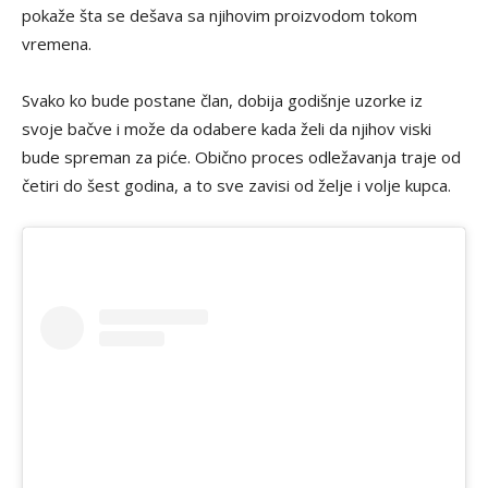
pokaže šta se dešava sa njihovim proizvodom tokom
vremena.
Svako ko bude postane član, dobija godišnje uzorke iz
svoje bačve i može da odabere kada želi da njihov viski
bude spreman za piće. Obično proces odležavanja traje od
četiri do šest godina, a to sve zavisi od želje i volje kupca.