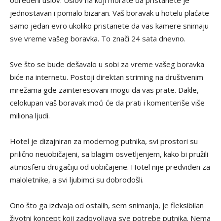
jednostavan i pomalo bizaran. Vaš boravak u hotelu plaćate
samo jedan evro ukoliko pristanete da vas kamere snimaju
sve vreme vašeg boravka. To znači 24 sata dnevno.
Sve što se bude dešavalo u sobi za vreme vašeg boravka
biće na internetu. Postoji direktan striming na društvenim
mrežama gde zainteresovani mogu da vas prate. Dakle,
celokupan vaš boravak moći će da prati i komenteriše više
miliona ljudi.
Hotel je dizajniran za modernog putnika, svi prostori su
prilično neuobičajeni, sa blagim osvetljenjem, kako bi pružili
atmosferu drugačiju od uobičajene. Hotel nije predviđen za
maloletnike, a svi ljubimci su dobrodošli.
Ono što ga izdvaja od ostalih, sem snimanja, je fleksibilan
životni koncept koji zadovoljava sve potrebe putnika. Nema