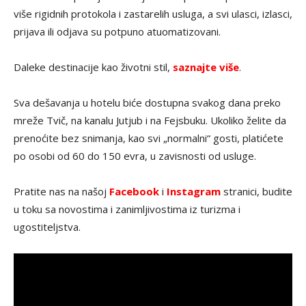
više rigidnih protokola i zastarelih usluga, a svi ulasci, izlasci,
prijava ili odjava su potpuno atuomatizovani.
Daleke destinacije kao životni stil,
saznajte više
.
Sva dešavanja u hotelu biće dostupna svakog dana preko
mreže Tvič, na kanalu Jutjub i na Fejsbuku. Ukoliko želite da
prenoćite bez snimanja, kao svi „normalni“ gosti, platićete
po osobi od 60 do 150 evra, u zavisnosti od usluge.
Pratite nas na našoj
Facebook
i
Instagram
stranici, budite
u toku sa novostima i zanimljivostima iz turizma i
ugostiteljstva.