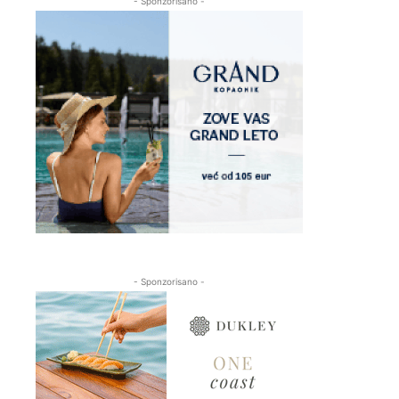
- Sponzorisano -
- Sponzorisano -