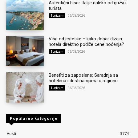
Autentični biser Italije daleko od gužvi i
turista
06/08/2026
Turizam
Više od estetike – kako dobar dizajn
hotela direktno podiže cene noćenja?
06/08/2026
Turizam
Benefiti za zaposlene: Saradnja sa
hotelima i destinacijama u regionu
06/08/2026
Turizam
Popularne kategorije
Vesti
3774