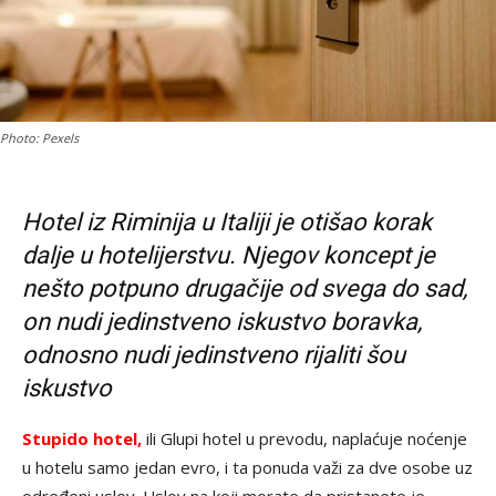
Photo: Pexels
Hotel iz Riminija u Italiji je otišao korak
dalje u hotelijerstvu. Njegov koncept je
nešto potpuno drugačije od svega do sad,
on nudi jedinstveno iskustvo boravka,
odnosno nudi jedinstveno rijaliti šou
iskustvo
Stupido hotel,
ili Glupi hotel u prevodu, naplaćuje noćenje
u hotelu samo jedan evro, i ta ponuda važi za dve osobe uz
određeni uslov. Uslov na koji morate da pristanete je