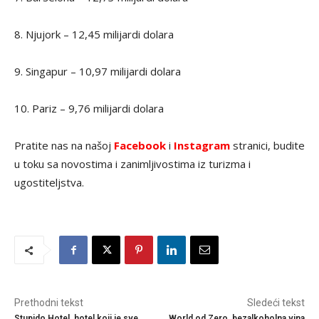
8. Njujork – 12,45 milijardi dolara
9. Singapur – 10,97 milijardi dolara
10. Pariz – 9,76 milijardi dolara
Pratite nas na našoj
Facebook
i
Instagram
stranici, budite
u toku sa novostima i zanimljivostima iz turizma i
ugostiteljstva.
Prethodni tekst
Sledeći tekst
Stupido Hotel, hotel koji je sve
World od Zero, bezalkoholna vina