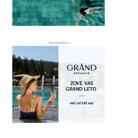
- Sponzorisano -