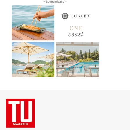
- Sponzorisano -