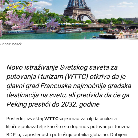
Photo: iStock
Novo istraživanje Svetskog saveta za
putovanja i turizam (WTTC) otkriva da je
glavni grad Francuske najmoćnija gradska
destinacija na svetu, ali predviđa da će ga
Peking prestići do 2032. godine
Poslednji izveštaj
WTTC-a
je imao za cilj da analizira
ključne pokazatelje kao što su doprinos putovanja i turizma
BDP-u, zaposlenost i potrošnju putnika globalno. Dobijeni