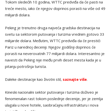
Tokom sledećih 10 godina, WTTC predviđa da će pasti na
treće mesto, iako će njegov doprinos porasti na više od 49
milijardi dolara.
Peking je trenutno druga najveća gradska destinacija na
svetu sa sektorom putovanja i turizma vrednim gotovo 33
milijarde dolara. Međutim, WTTC predviđa da će prestići
Pariz u narednoj deceniji. Njegov godišnji doprinos će
porasti na neverovatnih 77 milijardi dolara. Interesantno je
navesti da Peking nije među prvih deset mesta kada je u
pitanju potrošnja turista.
Daleke destinacije kao životni stil,
saznajte više
.
Kineski nacionalni sektor putovanja i turizma doživeo je
fenomenalan rast tokom poslednje decenije, jer je zemlja
ulagala u nove hotele, saobraćajnu infrastrukturu i nova