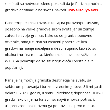
rezultati su nedvosmisleno pokazali da je Pariz najmoćnija
gradska destinacija na svetu, navodi
TravelDailyNews
.
Pandemija je imala razoran uticaj na putovanja i turizam,
posebno na velike gradove širom sveta jer su zemlje
zatvorile svoje granice. Kako su se granice ponovno
otvarale, mnogi turisti su zamenili posete velikim
gradovima manje naseljenim destinacijama, kao što su
obalna i ruralna mesta. Međutim, najnovije istraživanje
WTTC-a pokazuje da se siti brejk vraća i postaje sve
popularniji.
Pariz je najmoćnija gradska destinacija na svetu, sa
sektorom putovanja i turizma vrednim gotovo 36 milijardi
dolara u 2022. godini, u smislu direktnog doprinosa BDP-u
gradu. Iako u njemu turisti nisu najviše novca potrošili,
ukupna vrednost turizma ga postavlja na prvo mesto.