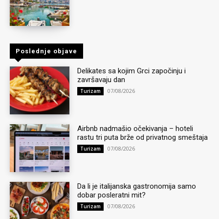
Poslednje objave
Delikates sa kojim Grci započinju i
završavaju dan
07/08/2026
Turizam
Airbnb nadmašio očekivanja – hoteli
rastu tri puta brže od privatnog smeštaja
07/08/2026
Turizam
Da li je italijanska gastronomija samo
dobar posleratni mit?
07/08/2026
Turizam