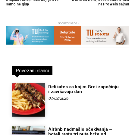
samo ne glup
na ProWein sajmu
- Sponzorisano -
Povezani članci
Delikates sa kojim Grci započinju
i završavaju dan
07/08/2026
Airbnb nadmašio očekivanja –
hoteli rastu tri puta brže od