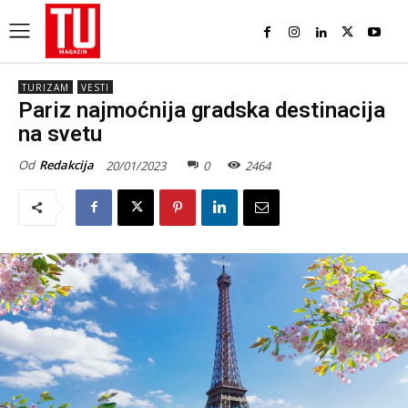
TURIZAM
VESTI
Pariz najmoćnija gradska destinacija
na svetu
Od
Redakcija
20/01/2023
0
2464