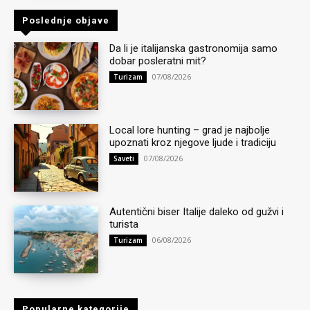
Poslednje objave
Da li je italijanska gastronomija samo
dobar posleratni mit?
07/08/2026
Turizam
Local lore hunting – grad je najbolje
upoznati kroz njegove ljude i tradiciju
07/08/2026
Saveti
Autentični biser Italije daleko od gužvi i
turista
06/08/2026
Turizam
Popularne kategorije