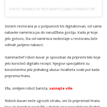
A POST SHARED BY BOTS&POTS (@BOTSANDPOTSRESTAURANT)
Sistem restorana je u potpunosti bti digitalizovan, od same
nabavke namirnica pa do narudžbina gostiju. Kada je koje
jelo gotovo, šta od namirnica nedostaje u restoranu biće
odmah javljeno nabavci.
Gammachef robot-kuvar je sposoban da pripremi bilo koje
jelo koristeći digitalni recept. Njegovi specijaliteti su
konzistentna jela jednakog ukusa i kvaliteta svaki put kada
priprema hranu.
Ella, omiljeni robot barista,
saznajte više
.
Roboti-kuvari neće ugroziti struku, oni će pripremati hranu
koju će konobar poslužiti, i dodati onaj nezaobilazni “ljudski