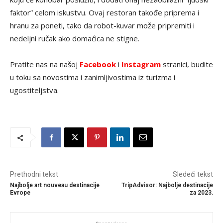
faktor” celom iskustvu. Ovaj restoran takođe priprema i
hranu za poneti, tako da robot-kuvar može pripremiti i
nedeljni ručak ako domaćica ne stigne.
Pratite nas na našoj
Facebook
i
Instagram
stranici, budite
u toku sa novostima i zanimljivostima iz turizma i
ugostiteljstva.
Prethodni tekst
Sledeći tekst
Najbolje art nouveau destinacije
TripAdvisor: Najbolje destinacije
Evrope
za 2023.