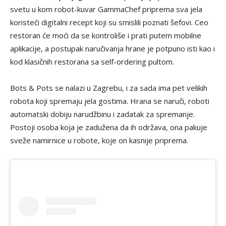
svetu u kom robot-kuvar GammaChef priprema sva jela
koristeći digitalni recept koji su smislili poznati šefovi. Ceo
restoran će moći da se kontroliše i prati putem mobilne
aplikacije, a postupak naručivanja hrane je potpuno isti kao i
kod klasičnih restorana sa self-ordering pultom.
Bots & Pots se nalazi u Zagrebu, i za sada ima pet velikih
robota koji spremaju jela gostima. Hrana se naruči, roboti
automatski dobiju narudžbinu i zadatak za spremanje.
Postoji osoba koja je zadužena da ih održava, ona pakuje
sveže namirnice u robote, koje on kasnije priprema.