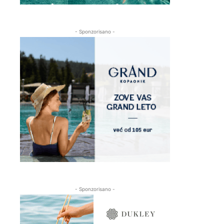
- Sponzorisano -
- Sponzorisano -