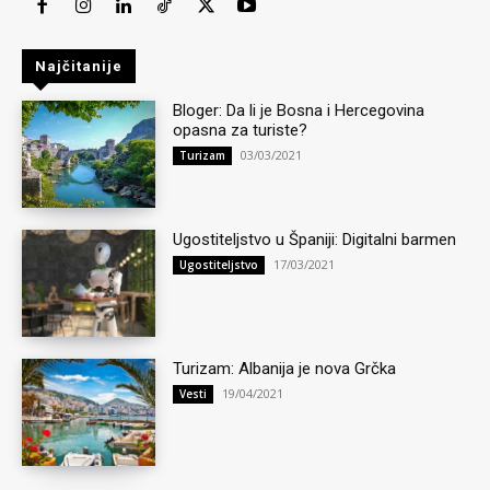
Najčitanije
Bloger: Da li je Bosna i Hercegovina
opasna za turiste?
03/03/2021
Turizam
Ugostiteljstvo u Španiji: Digitalni barmen
17/03/2021
Ugostiteljstvo
Turizam: Albanija je nova Grčka
19/04/2021
Vesti