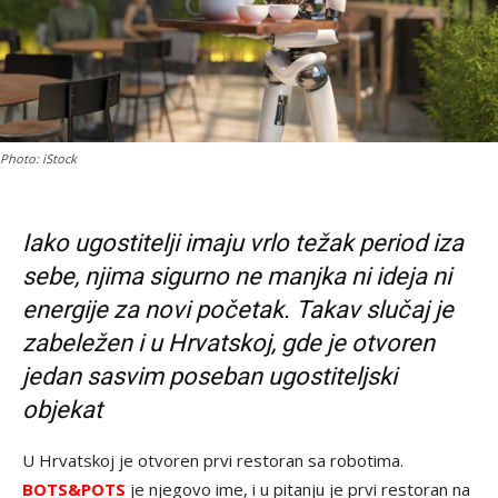
Photo: iStock
Iako ugostitelji imaju vrlo težak period iza
sebe, njima sigurno ne manjka ni ideja ni
energije za novi početak. Takav slučaj je
zabeležen i u Hrvatskoj, gde je otvoren
jedan sasvim poseban ugostiteljski
objekat
U Hrvatskoj je otvoren prvi restoran sa robotima.
BOTS&POTS
je njegovo ime, i u pitanju je prvi restoran na