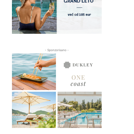
- Sponzorisano -