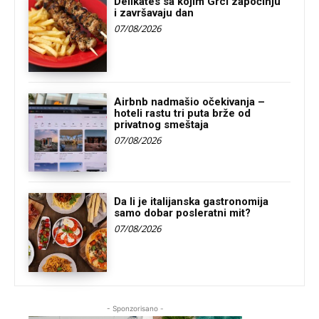
Delikates sa kojim Grci započinju
i završavaju dan
07/08/2026
Airbnb nadmašio očekivanja –
hoteli rastu tri puta brže od
privatnog smeštaja
07/08/2026
Da li je italijanska gastronomija
samo dobar posleratni mit?
07/08/2026
- Sponzorisano -