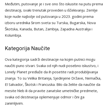
Međutim, putovanje je i sve ono što iskusite na putu prema
destinaciji, svaki trenutak proveden u iščekivanju. Zemlje
koje nude najbolje od putovanja u 2023. godini prema
izboru urednika širom sveta su Turska, Bugarska, Nova
Škotska, Kanada, Butan, Zambija, Zapadna Australija i
Kolumbija.
Kategorija Naučite
Ova kategorija sadrži destinacije na kojim putnici mogu
naučiti puno stvari. Svaka od njih nudi posebno iskustvo, i
Lonely Planet predlaže da ih posetite radi produbljivanja
znanja. To su Velika Britanija, Sjedinjene Države, Nemačka,
El Salvador, Škotsk i Francuska. Bilo da želite da naučite da
mesite hleb ili da pravite zanatske umetničke predmete,
svaka od destinacija oplemenjuje odmor i čini ga
zanimljivim.