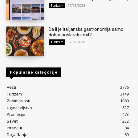
07/08/2026
Turizam
Da li je italijanska gastronomija samo
dobar posleratni mit?
07/08/2026
Turizam
Popularne kategorije
Vesti
3776
Turizam
3149
Zanimljivosti
1080
Ugostiteljstvo
827
Promocije
473
Saveti
232
Intervjui
84
Događanja
69