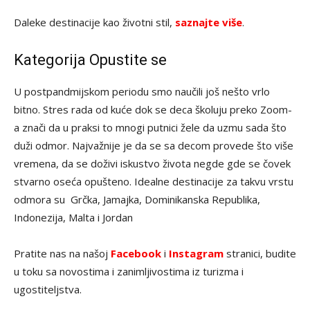
Daleke destinacije kao životni stil,
saznajte više
.
Kategorija Opustite se
U postpandmijskom periodu smo naučili još nešto vrlo
bitno. Stres rada od kuće dok se deca školuju preko Zoom-
a znači da u praksi to mnogi putnici žele da uzmu sada što
duži odmor. Najvažnije je da se sa decom provede što više
vremena, da se doživi iskustvo života negde gde se čovek
stvarno oseća opušteno. Idealne destinacije za takvu vrstu
odmora su Grčka, Jamajka, Dominikanska Republika,
Indonezija, Malta i Jordan
Pratite nas na našoj
Facebook
i
Instagram
stranici, budite
u toku sa novostima i zanimljivostima iz turizma i
ugostiteljstva.