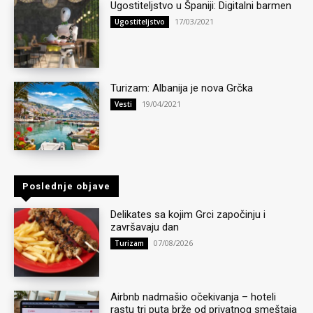
Ugostiteljstvo u Španiji: Digitalni barmen
17/03/2021
Ugostiteljstvo
Turizam: Albanija je nova Grčka
19/04/2021
Vesti
Poslednje objave
Delikates sa kojim Grci započinju i
završavaju dan
07/08/2026
Turizam
Airbnb nadmašio očekivanja – hoteli
rastu tri puta brže od privatnog smeštaja