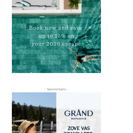
- Sponzorisano -