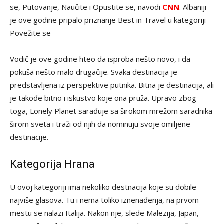
se, Putovanje, Naučite i Opustite se, navodi
CNN
. Albaniji
je ove godine pripalo priznanje Best in Travel u kategoriji
Povežite se
Vodič je ove godine hteo da isproba nešto novo, i da
pokuša nešto malo drugačije. Svaka destinacija je
predstavljena iz perspektive putnika. Bitna je destinacija, ali
je takođe bitno i iskustvo koje ona pruža. Upravo zbog
toga, Lonely Planet sarađuje sa širokom mrežom saradnika
širom sveta i traži od njih da nominuju svoje omiljene
destinacije.
Kategorija Hrana
U ovoj kategoriji ima nekoliko destnacija koje su dobile
najviše glasova. Tu i nema toliko iznenađenja, na prvom
mestu se nalazi Italija. Nakon nje, slede Malezija, Japan,