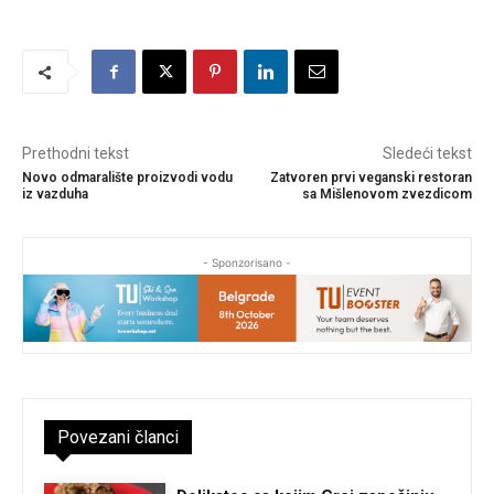
Prethodni tekst
Sledeći tekst
Novo odmaralište proizvodi vodu
Zatvoren prvi veganski restoran
iz vazduha
sa Mišlenovom zvezdicom
- Sponzorisano -
Povezani članci