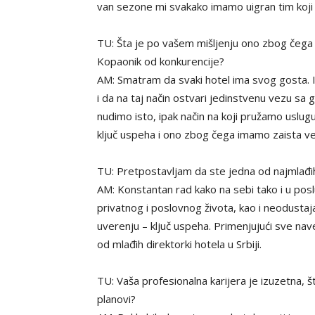
van sezone mi svakako imamo uigran tim koji
TU: Šta je po vašem mišljenju ono zbog čega se
Kopaonik od konkurencije?
AM: Smatram da svaki hotel ima svog gosta. 
i da na taj način ostvari jedinstvenu vezu sa
nudimo isto, ipak način na koji pružamo uslugu
ključ uspeha i ono zbog čega imamo zaista veli
TU: Pretpostavljam da ste jedna od najmlađih 
AM: Konstantan rad kako na sebi tako i u posl
privatnog i poslovnog života, kao i neodust
uverenju – ključ uspeha. Primenjujući sve nav
od mlađih direktorki hotela u Srbiji.
TU: Vaša profesionalna karijera je izuzetna, št
planovi?