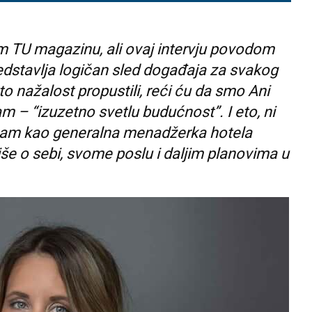
em TU magazinu, ali ovaj intervju povodom
dstavlja logičan sled događaja za svakog
 to nažalost propustili, reći ću da smo Ani
ram – “izuzetno svetlu budućnost”. I eto, ni
 vam kao generalna menadžerka hotela
še o sebi, svome poslu i daljim planovima u