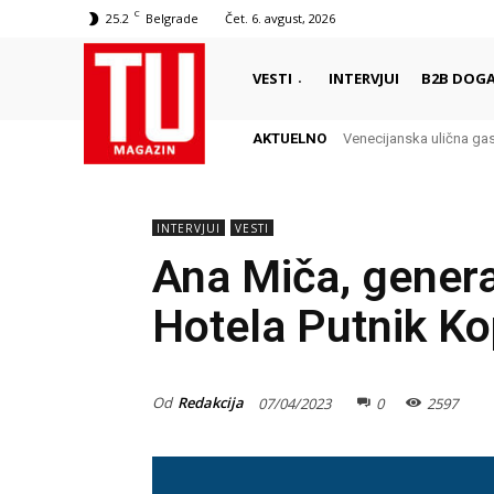
C
25.2
Belgrade
Čet. 6. avgust, 2026
VESTI
INTERVJUI
B2B DOGA
AKTUELNO
Venecijanska ulična gastr
San Marino – Minijatura
INTERVJUI
VESTI
Ana Miča, gener
Hotela Putnik K
Od
Redakcija
07/04/2023
0
2597