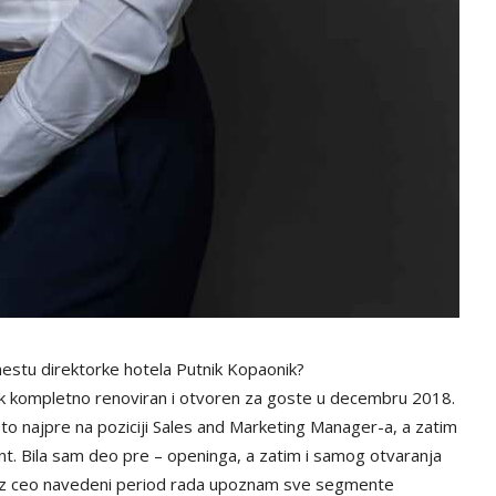
estu direktorke hotela Putnik Kopaonik?
nik kompletno renoviran i otvoren za goste u decembru 2018.
to najpre na poziciji Sales and Marketing Manager-a, a zatim
t. Bila sam deo pre – openinga, a zatim i samog otvaranja
kroz ceo navedeni period rada upoznam sve segmente