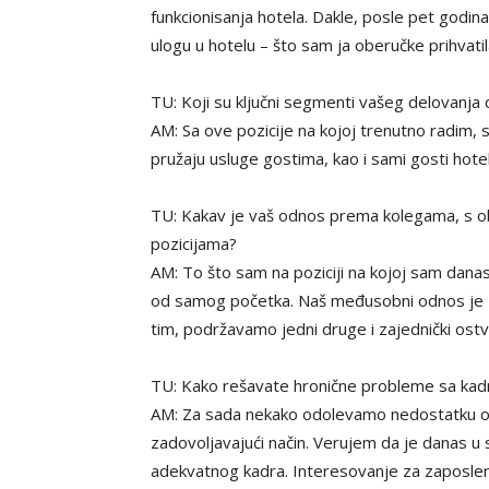
funkcionisanja hotela. Dakle, posle pet god
ulogu u hotelu – što sam ja oberučke prihvatil
TU: Koji su ključni segmenti vašeg delovanja d
AM: Sa ove pozicije na kojoj trenutno radim, s
pružaju usluge gostima, kao i sami gosti hotel
TU: Kakav je vaš odnos prema kolegama, s ob
pozicijama?
AM: To što sam na poziciji na kojoj sam dan
od samog početka. Naš međusobni odnos je z
tim, podržavamo jedni druge i zajednički ost
TU: Kako rešavate hronične probleme sa kadr
AM: Za sada nekako odolevamo nedostatku os
zadovoljavajući način. Verujem da je danas u 
adekvatnog kadra. Interesovanje za zaposlen