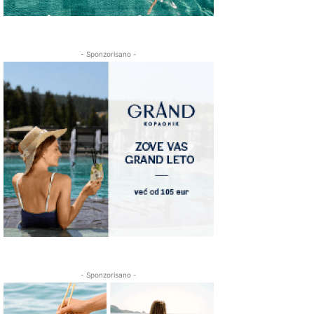
- Sponzorisano -
- Sponzorisano -