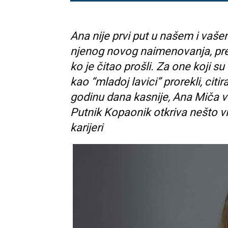
Ana nije prvi put u našem i vaš
njenog novog naimenovanja, pre
ko je čitao prošli. Za one koji su
kao “mladoj lavici” prorekli, citi
godinu dana kasnije, Ana Miča
Putnik Kopaonik otkriva nešto vi
karijeri