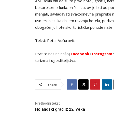
AM: Rekla bih da su to prvo hotel, gosti i, na
besprekorno funkcioniše. Izazov je biti od p
menjati, savladavati svakodnevne prepreke na 
usmereni su ka daljem razvoju hotela, podizan
obogaćenju hotelsko-turističke ponude naše 
Tekst: Petar Vušurović
Pratite nas na našoj
Facebook
i
Instagram
s
turizma i ugostiteljstva.
Share
Prethodni tekst
Holandski grad iz 22. veka