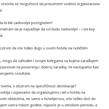
ina otvorila se mogućnost da preuzmem vodeću organizacionu
a.
a bi bili zadovoljni postignutim?
matram da je najvažnije da svi budu zadovoljni – i oni koji
a.
zirom da ste toliko dugo u ovom hotelu na različitim
as, mogu da zahvalim i svojim kolegama sa kojima sarađujem
asnovan na poverenju i dobroj saradnji, mi nastupamo kao
varujemo rezultate.
ovima, s obzirom na specifičnost destinacije?
oblja i uspevamo da organizujemo rad u hotelu na
svim oblastima, ne samo u hotelijersvu, vrlo teško doći do
jem varira tokom godine, najveće je u zimskom periodu, a