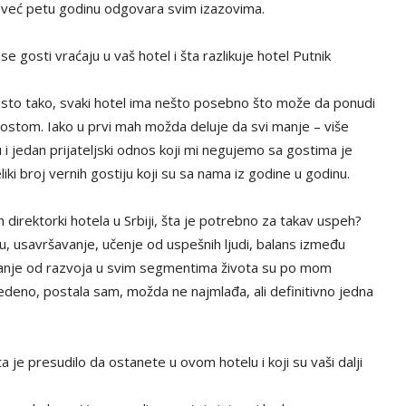
 već petu godinu odgovara svim izazovima.
 gosti vraćaju u vaš hotel i šta razlikuje hotel Putnik
Isto tako, svaki hotel ima nešto posebno što može da ponudi
 gostom. Iako u prvi mah možda deluje da svi manje – više
 i jedan prijateljski odnos koji mi negujemo sa gostima je
ki broj vernih gostiju koji su sa nama iz godine u godinu.
direktorki hotela u Srbiji, šta je potrebno za takav uspeh?
u, usavršavanje, učenje od uspešnih ljudi, balans između
ajanje od razvoja u svim segmentima života su po mom
edeno, postala sam, možda ne najmlađa, ali definitivno jedna
a je presudilo da ostanete u ovom hotelu i koji su vaši dalji