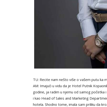
TU: Recite nam nešto više o vašem putu ka m
AM: Imajući u vidu da je Hotel Putnik Kopao
godine, ja radim u njemu od samog početka i 
i kao Head of Sales and Marketing Departmen
hotela. Shodno tome, imala sam priliku da 