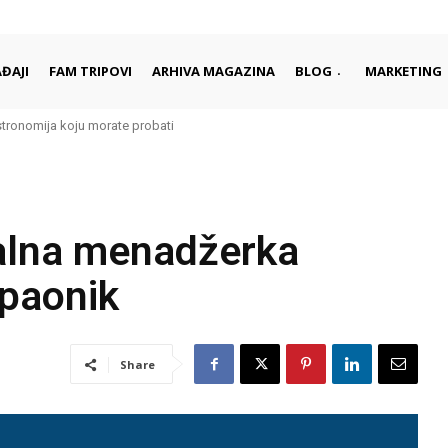
ĐAJI
FAM TRIPOVI
ARHIVA MAGAZINA
BLOG
MARKETING
onomija koju morate probati
 sa bezbroj lica
alna menadžerka
opaonik
Share