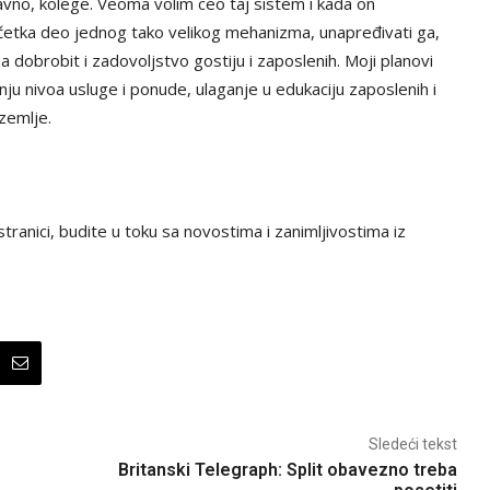
ravno, kolege. Veoma volim ceo taj sistem i kada on
očetka deo jednog tako velikog mehanizma, unapređivati ga,
dobrobit i zadovoljstvo gostiju i zaposlenih. Moji planovi
ju nivoa usluge i ponude, ulaganje u edukaciju zaposlenih i
zemlje.
tranici, budite u toku sa novostima i zanimljivostima iz
Sledeći tekst
Britanski Telegraph: Split obavezno treba