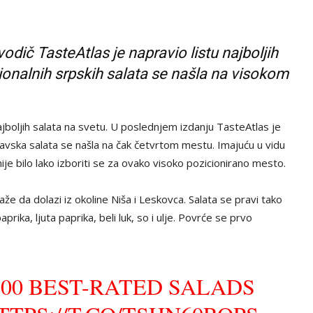
odič TasteAtlas je napravio listu najboljih
ionalnih srpskih salata se našla na visokom
jboljih salata na svetu. U poslednjem izdanju TasteAtlas je
oravska salata se našla na čak četvrtom mestu. Imajuću u vidu
nije bilo lako izboriti se za ovako visoko pozicionirano mesto.
že da dolazi iz okoline Niša i Leskovca. Salata se pravi tako
rika, ljuta paprika, beli luk, so i ulje. Povrće se prvo
100 BEST-RATED SALADS