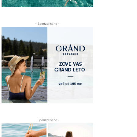
- Sponzorisano -
- Sponzorisano -