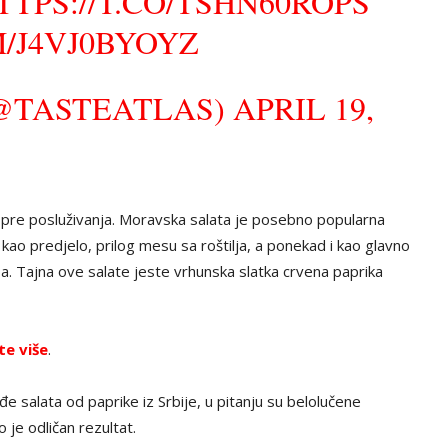
TTPS://T.CO/TSHN60ROPS
/J4VJ0BYOYZ
@TASTEATLAS)
APRIL 19,
 pre posluživanja. Moravska salata je posebno popularna
kao predjelo, prilog mesu sa roštilja, a ponekad i kao glavno
a. Tajna ove salate jeste vrhunska slatka crvena paprika
te više
.
đe salata od paprike iz Srbije, u pitanju su belolučene
 je odličan rezultat.