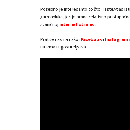
Posebno je interesanto to što TasteAtlas istič
gurmanluka, jer je hrana relativno pristupačna
zvaničnoj
internet stranici
.
Pratite nas na našoj
Facebook
i
Instagram
s
turizma i ugostiteljstva.