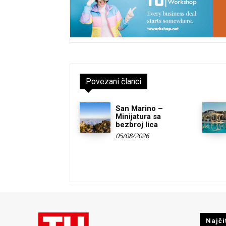
Povezani članci
San Marino –
Minijatura sa
bezbroj lica
05/08/2026
Najči