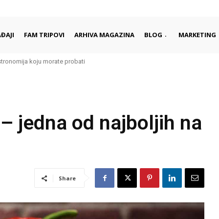
ĐAJI
FAM TRIPOVI
ARHIVA MAGAZINA
BLOG
MARKETING
stronomija koju morate probati
– jedna od najboljih na
Share