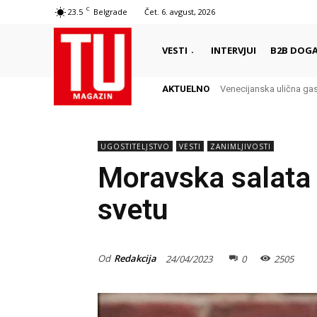
C
23.5
Belgrade
Čet. 6. avgust, 2026
VESTI
INTERVJUI
B2B DOGA
AKTUELNO
Venecijanska ulična ga
UGOSTITELJSTVO
VESTI
ZANIMLJIVOSTI
Moravska salata 
svetu
Od
Redakcija
24/04/2023
0
2505