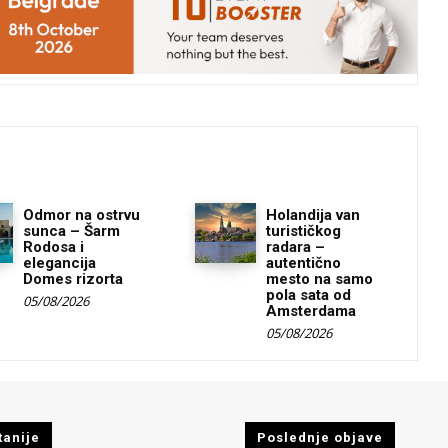
Odmor na ostrvu
Holandija van
sunca – Šarm
turističkog
Rodosa i
radara –
elegancija
autentično
Domes rizorta
mesto na samo
pola sata od
05/08/2026
Amsterdama
05/08/2026
tanije
Poslednje objave