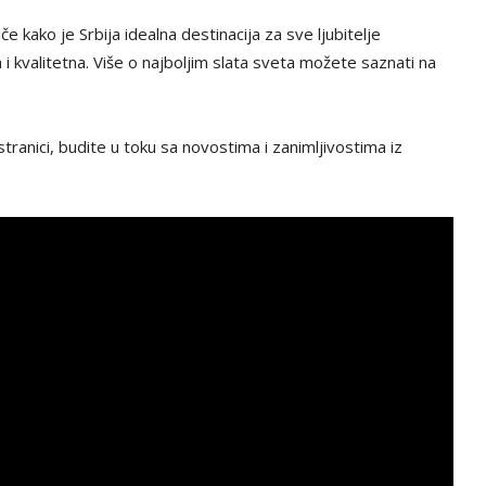
e kako je Srbija idealna destinacija za sve ljubitelje
 i kvalitetna. Više o najboljim slata sveta možete saznati na
tranici, budite u toku sa novostima i zanimljivostima iz