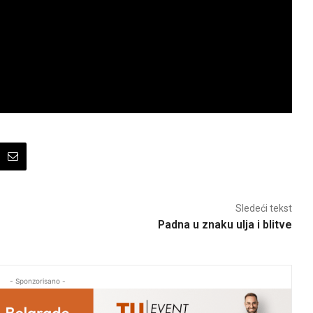
Sledeći tekst
Padna u znaku ulja i blitve
- Sponzorisano -