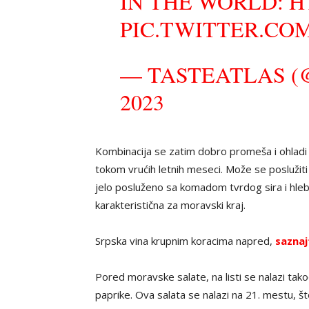
IN THE WORLD:
H
PIC.TWITTER.COM
— TASTEATLAS (
2023
Kombinacija se zatim dobro promeša i ohladi
tokom vrućih letnih meseci. Može se poslužiti 
jelo posluženo sa komadom tvrdog sira i hleb
karakteristična za moravski kraj.
Srpska vina krupnim koracima napred,
saznaj
Pored moravske salate, na listi se nalazi tako
paprike. Ova salata se nalazi na 21. mestu, što