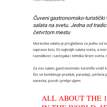
Čuveni gastronomsko-turistički v
salata na svetu. Jedna od tradic
četvrtom mestu
Moravska salata je proglašena za jednu od na
napravio listu 50 najboljih salata sveta, a m
raznolikost i sastojaka i tehnika širom sveta, 
Za ovu salatu gastronomsko-turistički vodič ka
što se kombinuje praziluk, paradajz, pečena pap
nasecka, posoli i prelije uljem.
ALL ABOUT THE 