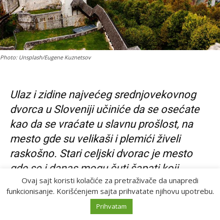
Photo: Unsplash/Eugene Kuznetsov
Ulaz i zidine najvećeg srednjovekovnog
dvorca u Sloveniji učiniće da se osećate
kao da se vraćate u slavnu prošlost, na
mesto gde su velikaši i plemići živeli
raskošno. Stari celjski dvorac je mesto
gde se i danas mogu čuti šapati koji
Ovaj sajt koristi kolačiće za pretraživače da unapredi
govore o burnoj istoriji i slavnim
funkcionisanje. Korišćenjem sajta prihvatate njihovu upotrebu.
vremenima
Prihvatam