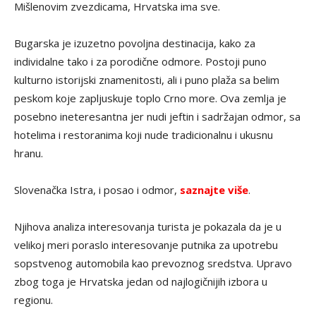
Mišlenovim zvezdicama, Hrvatska ima sve.
Bugarska je izuzetno povoljna destinacija, kako za
individalne tako i za porodične odmore. Postoji puno
kulturno istorijski znamenitosti, ali i puno plaža sa belim
peskom koje zapljuskuje toplo Crno more. Ova zemlja je
posebno ineteresantna jer nudi jeftin i sadržajan odmor, sa
hotelima i restoranima koji nude tradicionalnu i ukusnu
hranu.
Slovenačka Istra, i posao i odmor,
saznajte više
.
Njihova analiza interesovanja turista je pokazala da je u
velikoj meri poraslo interesovanje putnika za upotrebu
sopstvenog automobila kao prevoznog sredstva. Upravo
zbog toga je Hrvatska jedan od najlogičnijih izbora u
regionu.