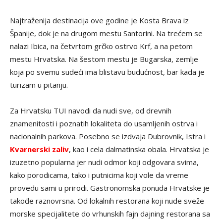
Najtraženija destinacija ove godine je Kosta Brava iz
Španije, dok je na drugom mestu Santorini. Na trećem se
nalazi Ibica, na četvrtom grčko ostrvo Krf, a na petom
mestu Hrvatska. Na šestom mestu je Bugarska, zemlje
koja po svemu sudeći ima blistavu budućnost, bar kada je
turizam u pitanju.
Za Hrvatsku TUI navodi da nudi sve, od drevnih
znamenitosti i poznatih lokaliteta do usamljenih ostrva i
nacionalnih parkova. Posebno se izdvaja Dubrovnik, Istra i
Kvarnerski zaliv
, kao i cela dalmatinska obala. Hrvatska je
izuzetno popularna jer nudi odmor koji odgovara svima,
kako porodicama, tako i putnicima koji vole da vreme
provedu sami u prirodi. Gastronomska ponuda Hrvatske je
takođe raznovrsna. Od lokalnih restorana koji nude sveže
morske specijalitete do vrhunskih fajn dajning restorana sa