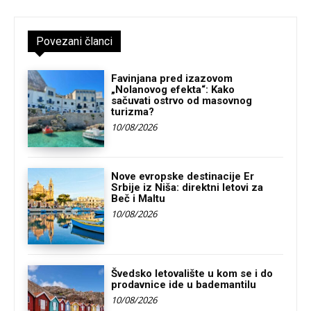
Povezani članci
Favinjana pred izazovom
„Nolanovog efekta“: Kako
sačuvati ostrvo od masovnog
turizma?
10/08/2026
Nove evropske destinacije Er
Srbije iz Niša: direktni letovi za
Beč i Maltu
10/08/2026
Švedsko letovalište u kom se i do
prodavnice ide u bademantilu
10/08/2026