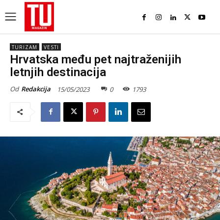
TURIZAM
VESTI
Hrvatska među pet najtraženijih
letnjih destinacija
Od
Redakcija
15/05/2023
0
1793