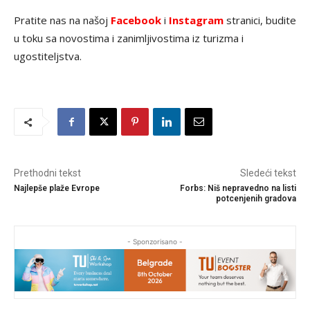
Pratite nas na našoj
Facebook
i
Instagram
stranici, budite
u toku sa novostima i zanimljivostima iz turizma i
ugostiteljstva.
Prethodni tekst
Sledeći tekst
Najlepše plaže Evrope
Forbs: Niš nepravedno na listi
potcenjenih gradova
- Sponzorisano -