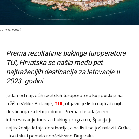
Photo: iStock
Prema rezultatima bukinga turoperatora
TUI, Hrvatska se našla među pet
najtraženijih destinacija za letovanje u
2023. godini
Jedan od najvećih svetskih turoperatora koji posluje na
tržištu Velike Britanije,
TUI
,
objavio je listu najtraženijih
destinacija za letnji odmor. Prema dosadašnjem
interesovanju turista i buking programu, Španija je
najtraženija letnja destinacija, a na listi se još nalazi i Grčka,
Hrvatska i pomalo neočekivano Bugarska.