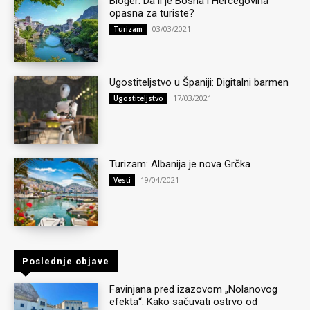
Bloger: Da li je Bosna i Hercegovina
opasna za turiste?
03/03/2021
Turizam
Ugostiteljstvo u Španiji: Digitalni barmen
17/03/2021
Ugostiteljstvo
Turizam: Albanija je nova Grčka
19/04/2021
Vesti
Poslednje objave
Favinjana pred izazovom „Nolanovog
efekta“: Kako sačuvati ostrvo od