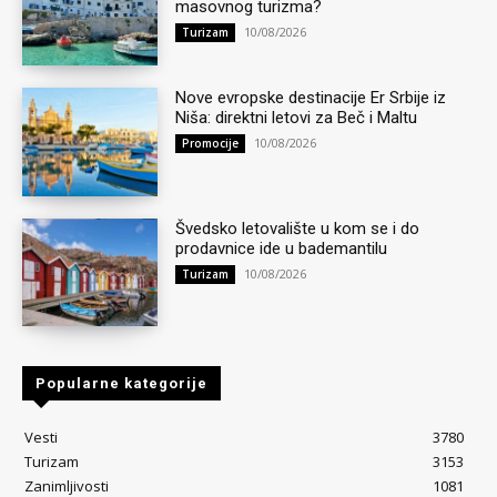
masovnog turizma?
10/08/2026
Turizam
Nove evropske destinacije Er Srbije iz
Niša: direktni letovi za Beč i Maltu
10/08/2026
Promocije
Švedsko letovalište u kom se i do
prodavnice ide u bademantilu
10/08/2026
Turizam
Popularne kategorije
Vesti
3780
Turizam
3153
Zanimljivosti
1081