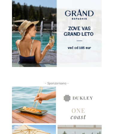
- Sponzorisano -