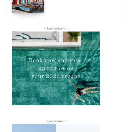
- Sponzorisano -
- Sponzorisano -