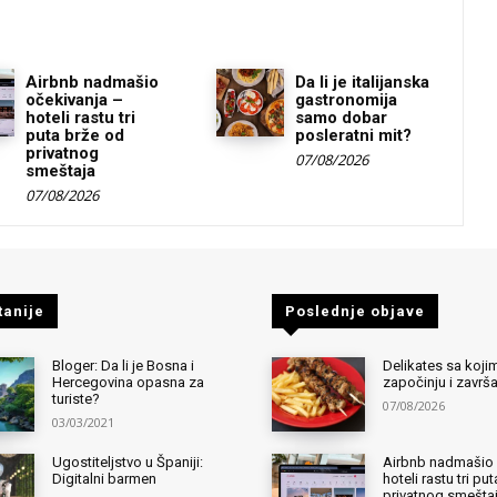
Airbnb nadmašio
Da li je italijanska
očekivanja –
gastronomija
hoteli rastu tri
samo dobar
puta brže od
posleratni mit?
privatnog
07/08/2026
smeštaja
07/08/2026
tanije
Poslednje objave
Bloger: Da li je Bosna i
Delikates sa kojim
Hercegovina opasna za
započinju i završ
turiste?
07/08/2026
03/03/2021
Ugostiteljstvo u Španiji:
Airbnb nadmašio 
Digitalni barmen
hoteli rastu tri pu
privatnog smešta