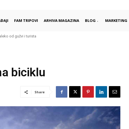
ĐAJI
FAM TRIPOVI
ARHIVA MAGAZINA
BLOG
MARKETING
aleko od gužvi i turista
na biciklu
Share