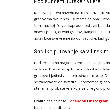
Pod suncem Turske rivijere
Kada vas putevi navedu na Tursku rivijeru, s
gradovima skrivenim u šumama na obali Sred
šumama, koji će vas naprosto ostaviti bez da
biserni pesak, drevni gradovi, kanjoni i izuzet
hoteli biće sve vreme na dohvat ruke, kad go
Snoliko putovanje ka vilinski
Podsećajući na magičnu zemlju sa svojim vili
biciklom. Dok istražujete ovu jedinstvenu loka
gradove i jedinstvene prirodne formacije. D
ne zaboravite da svratite u podzemne grado
stenama i probate vina koja se u regionu pro
Pratite nas na našoj
Facebook
i
Instagram
s
turizma i ugostiteljstva.