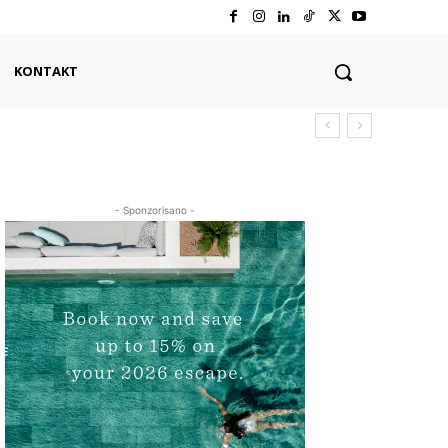
KONTAKT
- Sponzorisano -