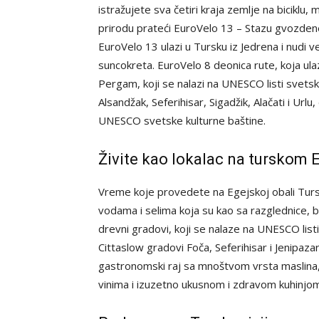
istražujete sva četiri kraja zemlje na biciklu
prirodu prateći EuroVelo 13 – Stazu gvozdene 
EuroVelo 13 ulazi u Tursku iz Jedrena i nudi v
suncokreta. EuroVelo 8 deonica rute, koja ulazi
Pergam, koji se nalazi na UNESCO listi svetske
Alsandžak, Seferihisar, Sigadžik, Alačati i Ur
UNESCO svetske kulturne baštine.
Živite kao lokalac na turskom 
Vreme koje provedete na Egejskoj obali Turs
vodama i selima koja su kao sa razglednice, b
drevni gradovi, koji se nalaze na UNESCO listi
Cittaslow gradovi Foča, Seferihisar i Jenipazar,
gastronomski raj sa mnoštvom vrsta maslina, 
vinima i izuzetno ukusnom i zdravom kuhinjom