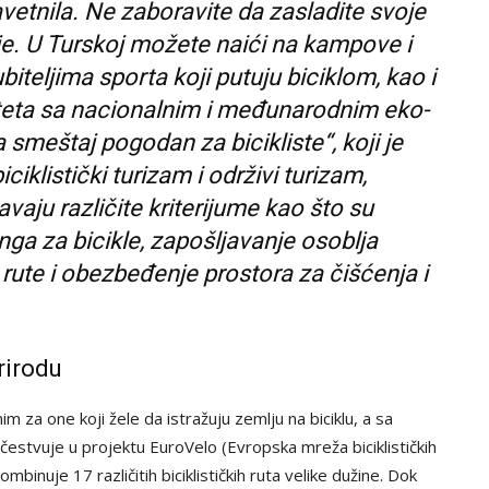
vetnila. Ne zaboravite da zasladite svoje
e. U Turskoj možete naići na kampove i
iteljima sporta koji putuju biciklom, kao i
citeta sa nacionalnim i međunarodnim eko-
 smeštaj pogodan za bicikliste“, koji je
iklistički turizam i održivi turizam,
avaju različite kriterijume kao što su
a za bicikle, zapošljavanje osoblja
 rute i obezbeđenje prostora za čišćenja i
prirodu
m za one koji žele da istražuju zemlju na biciklu, a sa
učestvuje u projektu EuroVelo (Evropska mreža biciklističkih
mbinuje 17 različitih biciklističkih ruta velike dužine. Dok