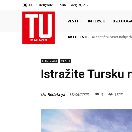
C
30.9
Belgrade
Sub. 8. avgust, 2026
VESTI
INTERVJUI
B2B DOGA
AKTUELNO
Autentični biser Italije d
TURIZAM
VESTI
Istražite Tursku 
Od
Redakcija
15/06/2023
0
1523