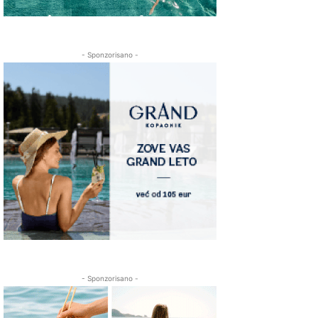
- Sponzorisano -
- Sponzorisano -