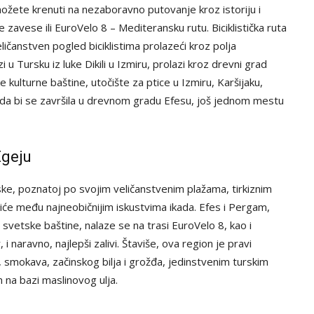
, možete krenuti na nezaboravno putovanje kroz istoriju i
zavese ili EuroVelo 8 – Mediteransku rutu. Biciklistička ruta
eličanstven pogled biciklistima prolazeći kroz polja
 u Tursku iz luke Dikili u Izmiru, prolazi kroz drevni grad
 kulturne baštine, utočište za ptice u Izmiru, Karšijaku,
lu, da bi se završila u drevnom gradu Efesu, još jednom mestu
Egeju
ke, poznatoj po svojim veličanstvenim plažama, tirkiznim
iće među najneobičnijim iskustvima ikada. Efes i Pergam,
 svetske baštine, nalaze se na trasi EuroVelo 8, kao i
 i naravno, najlepši zalivi. Štaviše, ova region je pravi
smokava, začinskog bilja i grožđa, jedinstvenim turskim
 na bazi maslinovog ulja.