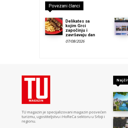
Povezani članci
Delikates sa
kojim Grci
započinju i
završavaju dan
07/08/2026
Najči
TU magazin je specijalizovani magazin posvećen
turizmu, ugostiteljstvu i HoReCa sektoru u Srbiji i
regionu.