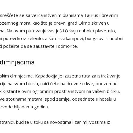
usrešćete se sa veličanstvenim planinama Taurus i drevnim
ozemnog mora, kao što je drevni grad Olimp skriven u
ha. Na ovom putovanju vas još i čekaju duboko plavetnilo,
ni putevi kroz zelenilo, a šatorski kampovi, bungalovi ili udobni
d poželite da se zaustavite i odmorite.
m dimnjacima
nskim dimnjacima, Kapadokija je izuzetna ruta za istraživanje
ciju na svom biciklu, naići ćete na drevne crkve, podzemne
ok krstarite ovim ogromnim prostranstvom na vašem biciklu,
ve stotinama metara ispod zemlje, odsednete u hotelu u
izvode hiljadama godina.
tranici, budite u toku sa novostima i zanimljivostima iz