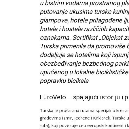
u bistrim vodama prostranog pla
putovanje ukusima turske kuhinj
glampove, hotele prilagođene ljub
hotele i hostele različitih kapa
oznakama. Sertifikat „Objekat za
Turska primenila da promoviše bic
dodeljuje se hotelima koji ispunj
obezbeđivanje bezbednog parking
upućenog u lokalne biciklističke
popravku bicikala
EuroVelo – spajajući istoriju i 
Turska je prošarana rutama specijalno kreirani
gradovima Izmir, Jedrene i Kirklareli, Turska 
ruta), koji povezuje ceo evropski kontinent i ko