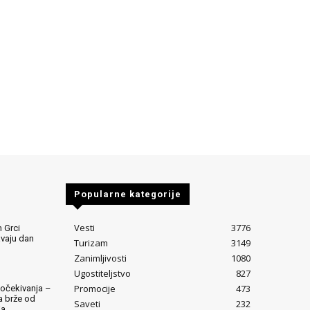
Popularne kategorije
Vesti
3776
 Grci
avaju dan
Turizam
3149
Zanimljivosti
1080
Ugostiteljstvo
827
Promocije
473
očekivanja –
ta brže od
Saveti
232
ja