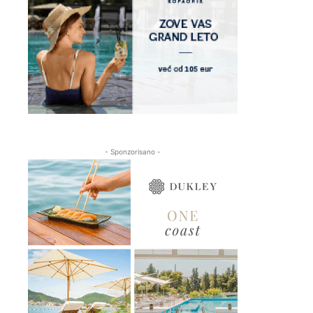
- Sponzorisano -