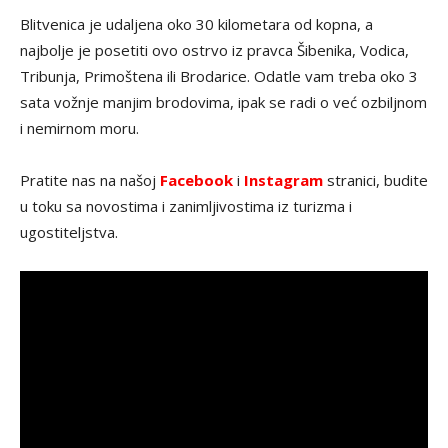
Blitvenica je udaljena oko 30 kilometara od kopna, a
najbolje je posetiti ovo ostrvo iz pravca Šibenika, Vodica,
Tribunja, Primoštena ili Brodarice. Odatle vam treba oko 3
sata vožnje manjim brodovima, ipak se radi o već ozbiljnom
i nemirnom moru.
Pratite nas na našoj
Facebook
i
Instagram
stranici, budite
u toku sa novostima i zanimljivostima iz turizma i
ugostiteljstva.