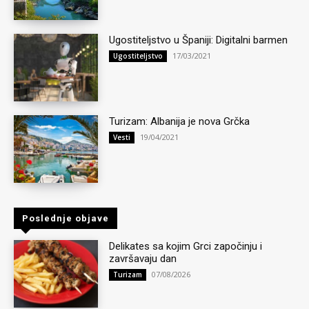
Ugostiteljstvo u Španiji: Digitalni barmen
17/03/2021
Ugostiteljstvo
Turizam: Albanija je nova Grčka
19/04/2021
Vesti
Poslednje objave
Delikates sa kojim Grci započinju i
završavaju dan
07/08/2026
Turizam