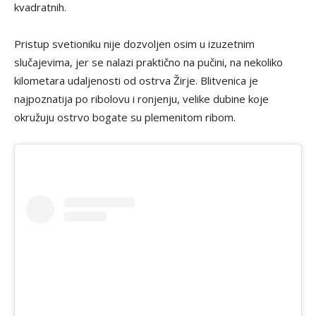
kvadratnih.
Pristup svetioniku nije dozvoljen osim u izuzetnim
slučajevima, jer se nalazi praktično na pučini, na nekoliko
kilometara udaljenosti od ostrva Žirje. Blitvenica je
najpoznatija po ribolovu i ronjenju, velike dubine koje
okružuju ostrvo bogate su plemenitom ribom.