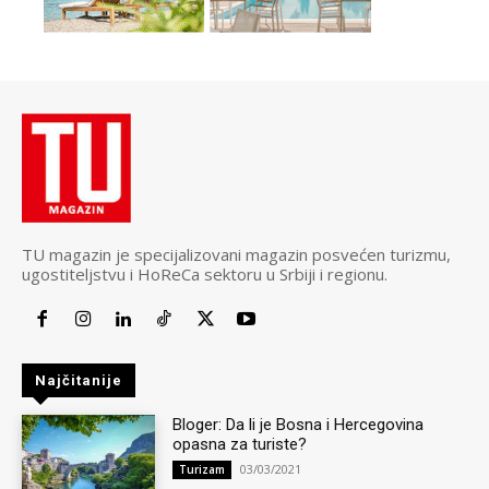
TU magazin je specijalizovani magazin posvećen turizmu,
ugostiteljstvu i HoReCa sektoru u Srbiji i regionu.
Najčitanije
Bloger: Da li je Bosna i Hercegovina
opasna za turiste?
03/03/2021
Turizam