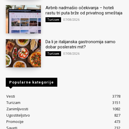
Airbnb nadmašio očekivanja – hoteli
rastu tri puta brže od privatnog smeštaja
07/08/2026
Turizam
Da li je italijanska gastronomija samo
dobar posleratni mit?
07/08/2026
Turizam
Popularne kategorije
Vesti
3778
Turizam
3151
Zanimljivosti
1082
Ugostiteljstvo
827
Promocije
473
Saveti
232