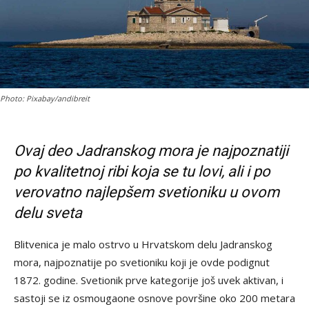
Photo: Pixabay/andibreit
Ovaj deo Jadranskog mora je najpoznatiji
po kvalitetnoj ribi koja se tu lovi, ali i po
verovatno najlepšem svetioniku u ovom
delu sveta
Blitvenica je malo ostrvo u Hrvatskom delu Jadranskog
mora, najpoznatije po svetioniku koji je ovde podignut
1872. godine. Svetionik prve kategorije još uvek aktivan, i
sastoji se iz osmougaone osnove površine oko 200 metara