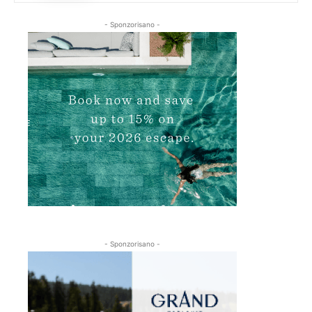
- Sponzorisano -
- Sponzorisano -