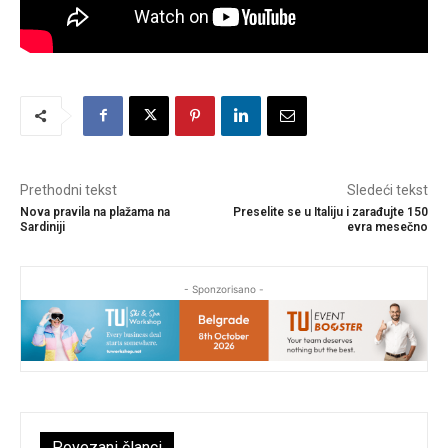
Prethodni tekst
Sledeći tekst
Nova pravila na plažama na
Preselite se u Italiju i zarađujte 150
Sardiniji
evra mesečno
- Sponzorisano -
Povezani članci