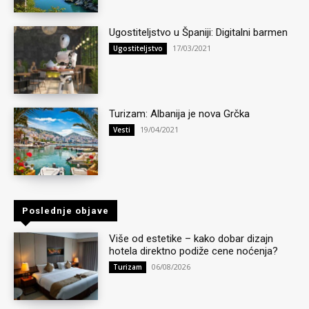
Ugostiteljstvo u Španiji: Digitalni barmen
17/03/2021
Ugostiteljstvo
Turizam: Albanija je nova Grčka
19/04/2021
Vesti
Poslednje objave
Više od estetike – kako dobar dizajn
hotela direktno podiže cene noćenja?
06/08/2026
Turizam