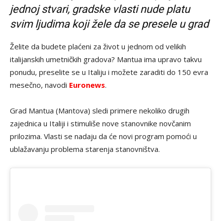
jednoj stvari, gradske vlasti nude platu
svim ljudima koji žele da se presele u grad
Želite da budete plaćeni za život u jednom od velikih
italijanskih umetničkih gradova? Mantua ima upravo takvu
ponudu, preselite se u Italiju i možete zaraditi do 150 evra
mesečno, navodi
Euronews
.
Grad Mantua (Mantova) sledi primere nekoliko drugih
zajednica u Italiji i stimuliše nove stanovnike novčanim
prilozima. Vlasti se nadaju da će novi program pomoći u
ublažavanju problema starenja stanovništva.