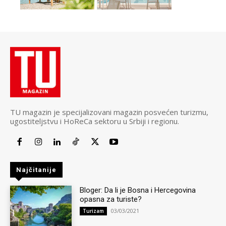
TU magazin je specijalizovani magazin posvećen turizmu,
ugostiteljstvu i HoReCa sektoru u Srbiji i regionu.
Najčitanije
Bloger: Da li je Bosna i Hercegovina
opasna za turiste?
03/03/2021
Turizam