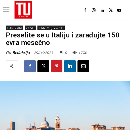
TURIZAM
VESTI
ZANIMLJIVOSTI
Preselite se u Italiju i zarađujte 150
evra mesečno
Od
Redakcija
29/06/2023
0
1774