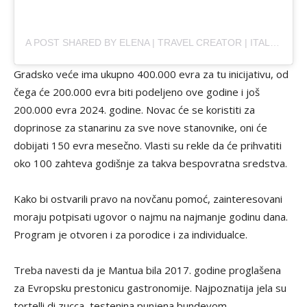
A POST SHARED BY ELENA | TRAVEL CREATOR | ITALIA
(@
Gradsko veće ima ukupno 400.000 evra za tu inicijativu, od
čega će 200.000 evra biti podeljeno ove godine i još
200.000 evra 2024. godine. Novac će se koristiti za
doprinose za stanarinu za sve nove stanovnike, oni će
dobijati 150 evra mesečno. Vlasti su rekle da će prihvatiti
oko 100 zahteva godišnje za takva bespovratna sredstva.
Kako bi ostvarili pravo na novčanu pomoć, zainteresovani
moraju potpisati ugovor o najmu na najmanje godinu dana.
Program je otvoren i za porodice i za individualce.
Treba navesti da je Mantua bila 2017. godine proglašena
za Evropsku prestonicu gastronomije. Najpoznatija jela su
tortelli di zucca, testenina punjena bundevom,