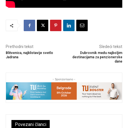
Prethodni tekst
Sledeći tekst
Blitvenica, najblistavije svetlo
Dubrovnik među najboljim
Jadrana
destinacijama za penzionerske
dane
- Sponzorisano -
Povezani članci