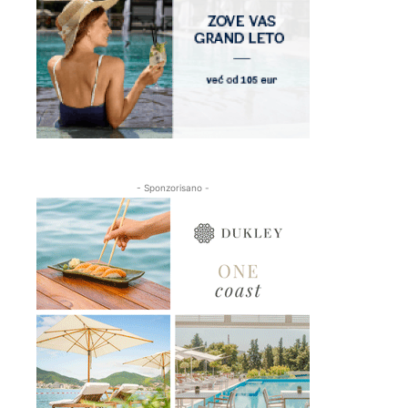
- Sponzorisano -