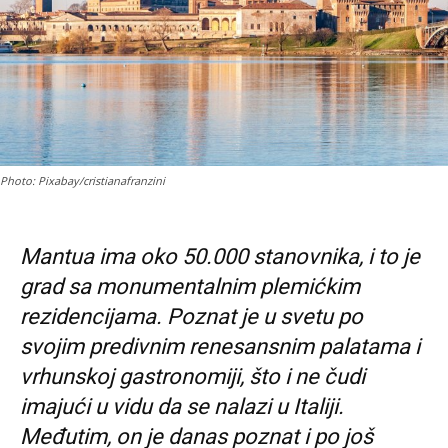
Photo: Pixabay/cristianafranzini
Mantua ima oko 50.000 stanovnika, i to je
grad sa monumentalnim plemićkim
rezidencijama. Poznat je u svetu po
svojim predivnim renesansnim palatama i
vrhunskoj gastronomiji, što i ne čudi
imajući u vidu da se nalazi u Italiji.
Međutim, on je danas poznat i po još