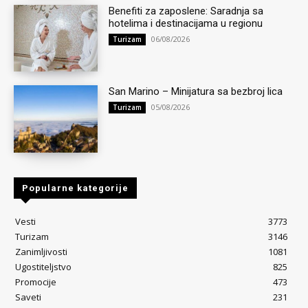
Benefiti za zaposlene: Saradnja sa
hotelima i destinacijama u regionu
06/08/2026
Turizam
San Marino – Minijatura sa bezbroj lica
05/08/2026
Turizam
Popularne kategorije
Vesti
3773
Turizam
3146
Zanimljivosti
1081
Ugostiteljstvo
825
Promocije
473
Saveti
231