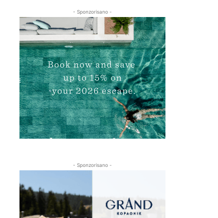
- Sponzorisano -
- Sponzorisano -