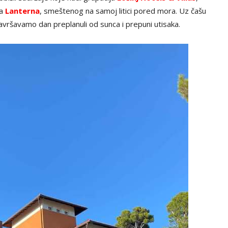
na
Lanterna
, smeštenog na samoj litici pored mora. Uz čašu
 završavamo dan preplanuli od sunca i prepuni utisaka.