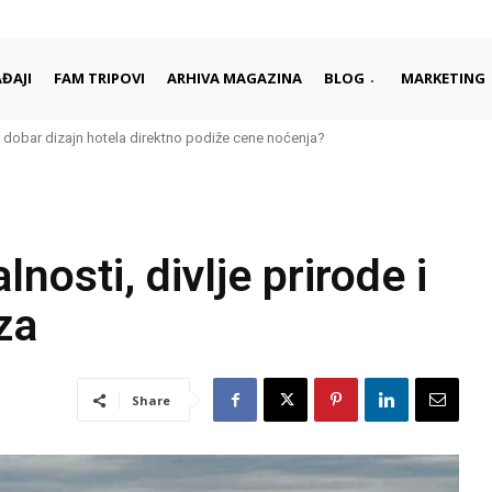
ĐAJI
FAM TRIPOVI
ARHIVA MAGAZINA
BLOG
MARKETING
bar dizajn hotela direktno podiže cene noćenja?
Saradnja sa hotelima i destinacijama u regionu
lnosti, divlje prirode i
za
Share