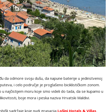
đu da odmore svoju dušu, da napune baterije u jedinstvenoj
puteva, i celo područje je proglašeno biciklističkom zonom.
o u najčistijem moru koje smo videli do tada, da se kupamo u
ikovitosti, boje mora i peska naziva Hrvatski Maldivi.
išli sadržaje koje nudi grupacija
Lošinj Hotels & Villas
,