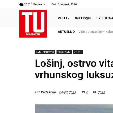
C
25.7
Belgrade
Čet. 6. avgust, 2026
VESTI
INTERVJUI
B2B DOGA
AKTUELNO
Više od estetike – kako do
Benefiti za zaposlene: 
FAM TRIPOVI
TURIZAM
VESTI
Lošinj, ostrvo vita
vrhunskog luksu
Od
Redakcija
04/07/2023
0
2022