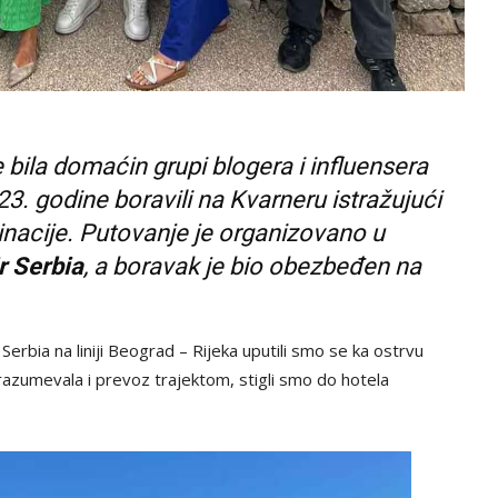
 bila domaćin grupi blogera i influensera
023. godine boravili na Kvarneru istražujući
inacije. Putovanje je organizovano u
r Serbia
, a boravak je bio obezbeđen na
erbia na liniji Beograd – Rijeka uputili smo se ka ostrvu
razumevala i prevoz trajektom, stigli smo do hotela