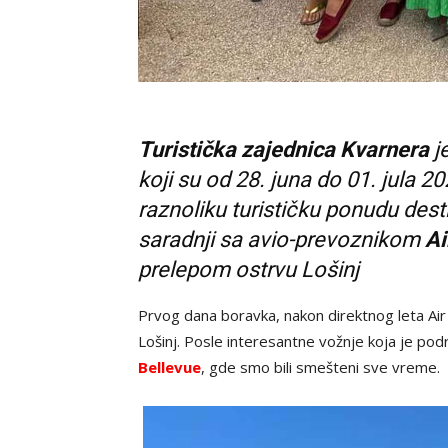
Turistička zajednica Kvarnera
je
koji su od 28. juna do 01. jula 2
raznoliku turističku ponudu dest
saradnji sa avio-prevoznikom
Ai
prelepom ostrvu Lošinj
Prvog dana boravka, nakon direktnog leta Air S
Lošinj. Posle interesantne vožnje koja je pod
Bellevue
, gde smo bili smešteni sve vreme.