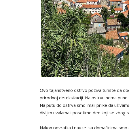
Ovo tajanstveno ostrvo poziva turiste da do
prirodnoj detoksikaciji. Na ostrvu nema puno 
Na putu do ostrva smo imali prilke da uživam
divljim uvalama i posetimo deo koji se zbog sl
Nakon povratka i pauze, sa domaćinima smo ob