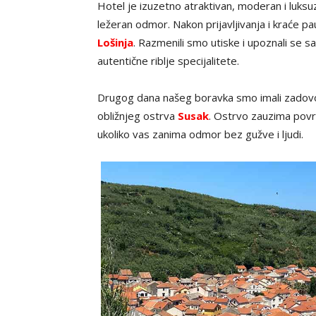
Hotel je izuzetno atraktivan, moderan i luksu
ležeran odmor. Nakon prijavljivanja i kraće 
Lošinja
. Razmenili smo utiske i upoznali se 
autentične riblje specijalitete.
Drugog dana našeg boravka smo imali zadovol
obližnjeg ostrva
Susak
. Ostrvo zauzima površi
ukoliko vas zanima odmor bez gužve i ljudi.