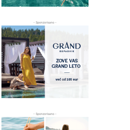
- Sponzorisano -
- Sponzorisano -