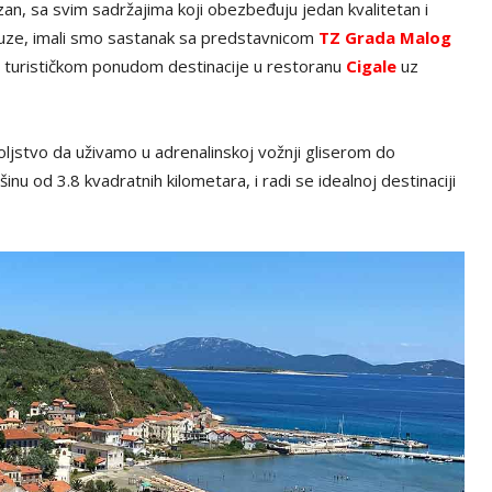
zan, sa svim sadržajima koji obezbeđuju jedan kvalitetan i
pauze, imali smo sastanak sa predstavnicom
TZ Grada Malog
sa turističkom ponudom destinacije u restoranu
Cigale
uz
jstvo da uživamo u adrenalinskoj vožnji gliserom do
nu od 3.8 kvadratnih kilometara, i radi se idealnoj destinaciji