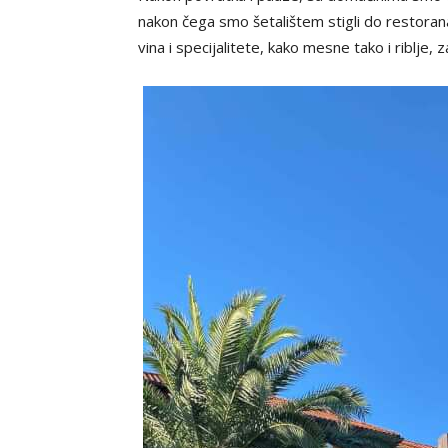
nakon čega smo šetalištem stigli do restora
vina i specijalitete, kako mesne tako i riblje,