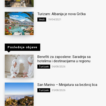
Turizam: Albanija je nova Grčka
19/04/2021
Vesti
Poslednje objave
Benefiti za zaposlene: Saradnja sa
hotelima i destinacijama u regionu
06/08/2026
Turizam
San Marino – Minijatura sa bezbroj lica
05/08/2026
Turizam