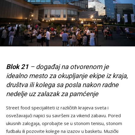
Blok 21
– događaj na otvorenom je
idealno mesto za okupljanje ekipe iz kraja,
društva ili kolega sa posla nakon radne
nedelje uz zalazak za pamćenje
Street food specijaliteti iz različitih krajeva sveta i
osvežavajući napici su savršeni za vikend zabavu. Pored
ukusnih zalogaja, oprobajte se u stonom tenisu, stonom
fudbalu ili pozovite kolege na izazov u basketu. Muzički