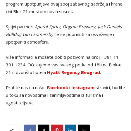
program upotpunjava ovaj spoj zabavnog sadržaja i hrane i
čini Blok 21 mestom novih susreta.
Sjajni partneri
Aperol Spritz, Dogma Brewery, Jack Daniels,
Bulldog Gin i Somersby
će se pobrinuti za osveženje i
upotpuniti atmosferu.
Više informacija možete dobiti pozivom na broj: +381 11
301 1234. Očekujemo vas svakog petka od 18h na Blok-u
21 u dvorištu hotela
Hyatt Regency Beograd
.
Pratite nas na našoj
Facebook
i
Instagram
stranici, budite
u toku sa novostima i zanimljivostima iz turizma i
ugostiteljstva.