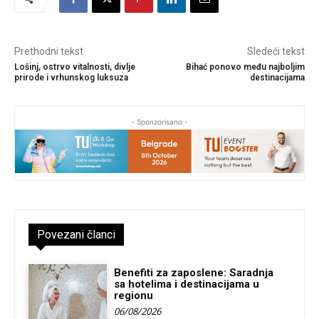
Prethodni tekst
Sledeći tekst
Lošinj, ostrvo vitalnosti, divlje
Bihać ponovo među najboljim
prirode i vrhunskog luksuza
destinacijama
- Sponzorisano -
Povezani članci
Benefiti za zaposlene: Saradnja
sa hotelima i destinacijama u
regionu
06/08/2026