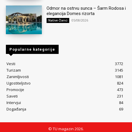
Odmor na ostrvu sunca – Šarm Rodosa i
elegancija Domes rizorta
05/08/2026
Native Članci
Popularne kategorije
Vesti
3772
Turizam
3145
Zanimljivosti
1081
Ugostiteljstvo
824
Promocije
473
Saveti
231
Intervjui
84
Događanja
69
© TU magazin 2026.