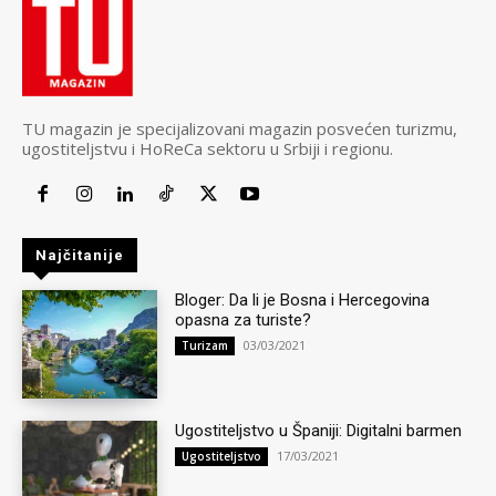
TU magazin je specijalizovani magazin posvećen turizmu,
ugostiteljstvu i HoReCa sektoru u Srbiji i regionu.
Najčitanije
Bloger: Da li je Bosna i Hercegovina
opasna za turiste?
03/03/2021
Turizam
Ugostiteljstvo u Španiji: Digitalni barmen
17/03/2021
Ugostiteljstvo