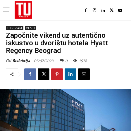
TURIZAM
VESTI
Započnite vikend uz autentično
iskustvo u dvorištu hotela Hyatt
Regency Beograd
Od
Redakcija
05/07/2023
0
1978