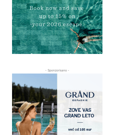
- Sponzorisano -