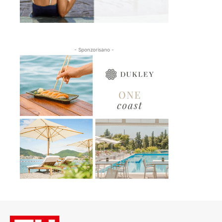
- Sponzorisano -