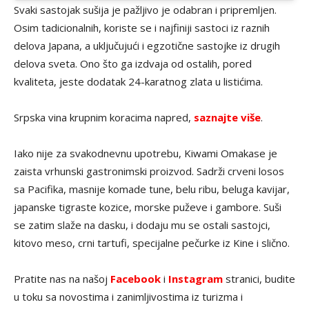
Svaki sastojak sušija je pažljivo je odabran i pripremljen.
Osim tadicionalnih, koriste se i najfiniji sastoci iz raznih
delova Japana, a uključujući i egzotične sastojke iz drugih
delova sveta. Ono što ga izdvaja od ostalih, pored
kvaliteta, jeste dodatak 24-karatnog zlata u listićima.
Srpska vina krupnim koracima napred,
saznajte više
.
Iako nije za svakodnevnu upotrebu, Kiwami Omakase je
zaista vrhunski gastronimski proizvod. Sadrži crveni losos
sa Pacifika, masnije komade tune, belu ribu, beluga kavijar,
japanske tigraste kozice, morske puževe i gambore. Suši
se zatim slaže na dasku, i dodaju mu se ostali sastojci,
kitovo meso, crni tartufi, specijalne pečurke iz Kine i slično.
Pratite nas na našoj
Facebook
i
Instagram
stranici, budite
u toku sa novostima i zanimljivostima iz turizma i