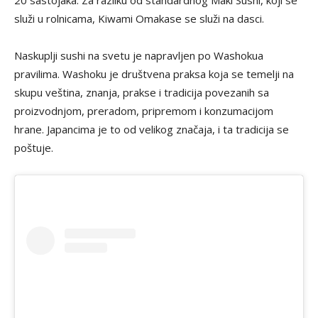
služi u rolnicama, Kiwami Omakase se služi na dasci.
Naskuplji sushi na svetu je napravljen po Washokua
pravilima. Washoku je društvena praksa koja se temelji na
skupu veština, znanja, prakse i tradicija povezanih sa
proizvodnjom, preradom, pripremom i konzumacijom
hrane. Japancima je to od velikog značaja, i ta tradicija se
poštuje.