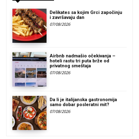
Delikates sa kojim Grci započinju
i završavaju dan
07/08/2026
Airbnb nadmašio očekivanja –
hoteli rastu tri puta brže od
privatnog smeštaja
07/08/2026
Da li je italijanska gastronomija
samo dobar posleratni mit?
07/08/2026