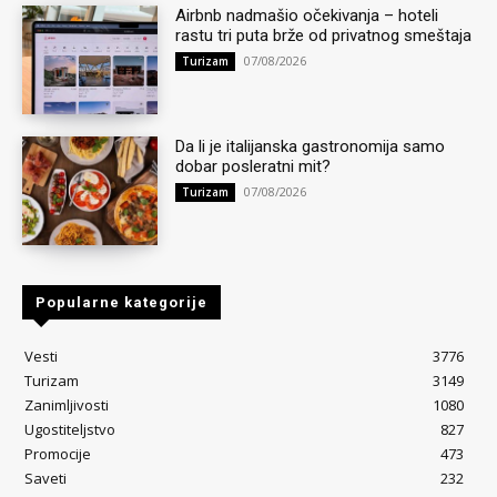
Airbnb nadmašio očekivanja – hoteli
rastu tri puta brže od privatnog smeštaja
07/08/2026
Turizam
Da li je italijanska gastronomija samo
dobar posleratni mit?
07/08/2026
Turizam
Popularne kategorije
Vesti
3776
Turizam
3149
Zanimljivosti
1080
Ugostiteljstvo
827
Promocije
473
Saveti
232