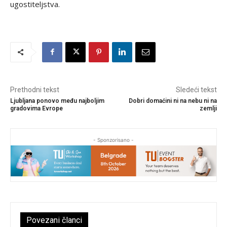
ugostiteljstva.
Prethodni tekst
Sledeći tekst
Ljubljana ponovo među najboljim
Dobri domaćini ni na nebu ni na
gradovima Evrope
zemlji
- Sponzorisano -
Povezani članci