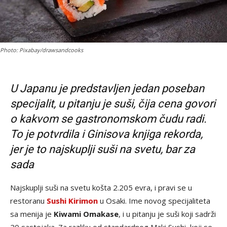
Photo: Pixabay/drawsandcooks
U Japanu je predstavljen jedan poseban
specijalit, u pitanju je suši, čija cena govori
o kakvom se gastronomskom čudu radi.
To je potvrdila i Ginisova knjiga rekorda,
jer je to najskuplji suši na svetu, bar za
sada
Najskuplji suši na svetu košta 2.205 evra, i pravi se u
restoranu
Sushi Kirimon
u Osaki. Ime novog specijaliteta
sa menija je
Kiwami Omakase
, i u pitanju je suši koji sadrži
20 sastojaka. Za razliku od standardnog Maki Sushi, koji se