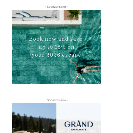
- Sponzorisano -
- Sponzorisano -