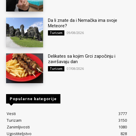
Da li znate da i Nemačka ima svoje
Meteore?
09/08/2026
Turizam
Delikates sa kojim Grci započinju i
završavaju dan
07/08/2026
Turizam
Popularne kategorije
Vesti
3777
Turizam
3150
Zanimljivosti
1080
Ugostiteljstvo
828