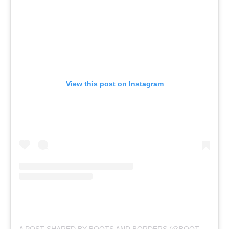
View this post on Instagram
A POST SHARED BY BOOTS AND BORDERS (@BOOTS_AND_BORDERS)