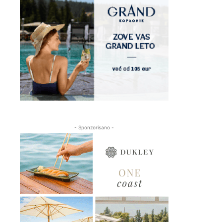
- Sponzorisano -