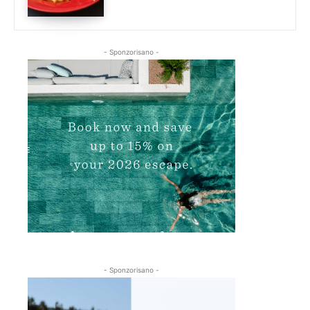
- Sponzorisano -
- Sponzorisano -