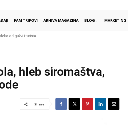
ĐAJI
FAM TRIPOVI
ARHIVA MAGAZINA
BLOG
MARKETING
aleko od gužvi i turista
rci započinju i završavaju dan
a, hleb siromaštva,
bode
Share