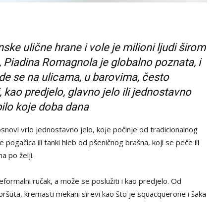
janske ulične hrane i vole je milioni ljudi širom
, Piadina Romagnola je globalno poznata, i
ede se na ulicama, u barovima, često
 kao predjelo, glavno jelo ili jednostavno
bilo koje doba dana
novi vrlo jednostavno jelo, koje počinje od tradicionalnog
e pogačica ili tanki hleb od pšeničnog brašna, koji se peče ili
a po želji.
eformalni ručak, a može se poslužiti i kao predjelo. Od
 pršuta, kremasti mekani sirevi kao što je squacquerone i šaka