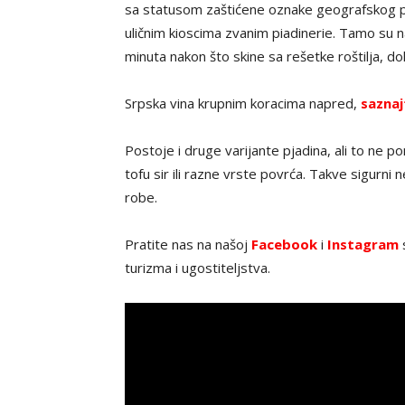
sa statusom zaštićene oznake geografskog por
uličnim kioscima zvanim piadinerie. Tamo su na
minuta nakon što skine sa rešetke roštilja, dok
Srpska vina krupnim koracima napred,
saznaj
Postoje i druge varijante pjadina, ali to ne po
tofu sir ili razne vrste povrća. Takve sigurni 
robe.
Pratite nas na našoj
Facebook
i
Instagram
s
turizma i ugostiteljstva.