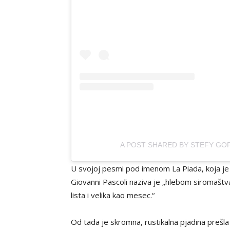
A POST SHARED BY STEFY GOP
U svojoj pesmi pod imenom La Piada, koja je sv
Giovanni Pascoli naziva je „hlebom siromaštva
lista i velika kao mesec.“
Od tada je skromna, rustikalna pjadina prešl