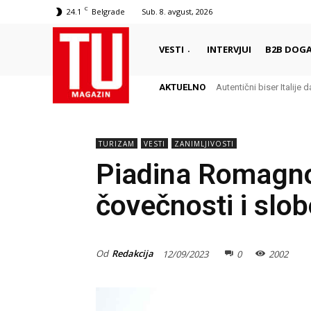
C
24.1
Belgrade
Sub. 8. avgust, 2026
VESTI
INTERVJUI
B2B DOGA
AKTUELNO
Autentični biser Italije d
Delikates sa kojim G
TURIZAM
VESTI
ZANIMLJIVOSTI
Piadina Romagnol
čovečnosti i slo
Od
Redakcija
12/09/2023
0
2002