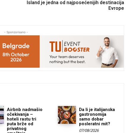
Island je jedna od najposećenijih destinacija
Evrope
- Sponzorisano -
Airbnb nadmašio
Da li je italijanska
očekivanja –
gastronomija
hoteli rastu tri
samo dobar
puta brže od
posleratni mit?
privatnog
07/08/2026