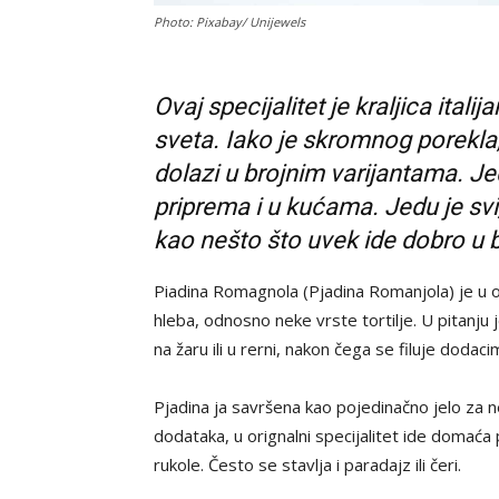
Photo: Pixabay/ Unijewels
Ovaj specijalitet je kraljica itali
sveta. Iako je skromnog porekla
dolazi u brojnim varijantama. J
priprema i u kućama. Jedu je svi,
kao nešto što uvek ide dobro u 
Piadina Romagnola (Pjadina Romanjola) je u os
hleba, odnosno neke vrste tortilje. U pitanju j
na žaru ili u rerni, nakon čega se filuje dodacim
Pjadina ja savršena kao pojedinačno jelo za n
dodataka, u orignalni specijalitet ide domaća
rukole. Često se stavlja i paradajz ili čeri.