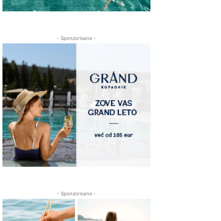
- Sponzorisano -
- Sponzorisano -