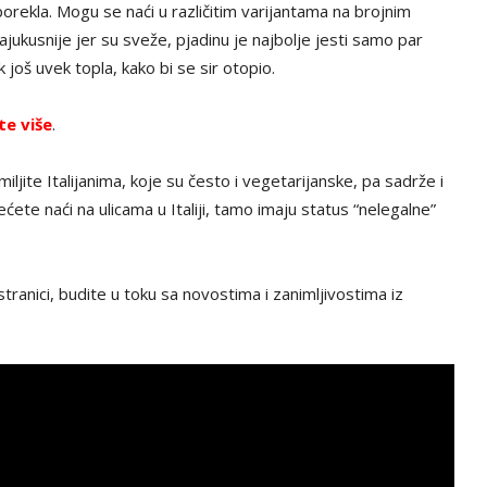
ekla. Mogu se naći u različitim varijantama na brojnim
jukusnije jer su sveže, pjadinu je najbolje jesti samo par
 još uvek topla, kako bi se sir otopio.
te više
.
miljite Italijanima, koje su često i vegetarijanske, pa sadrže i
nećete naći na ulicama u Italiji, tamo imaju status “nelegalne”
tranici, budite u toku sa novostima i zanimljivostima iz