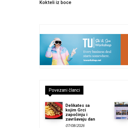
Kokteli iz boce
Povezani članci
Delikates sa
kojim Grci
započinju i
završavaju dan
07/08/2026