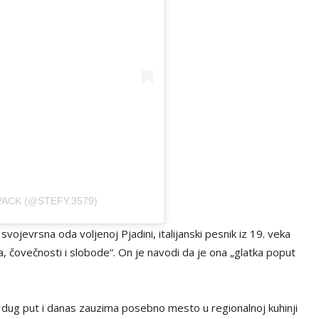
ACK (@STEFY.3579)
ojevrsna oda voljenoj Pjadini, italijanski pesnik iz 19. veka
, čovečnosti i slobode“. On je navodi da je ona „glatka poput
a dug put i danas zauzima posebno mesto u regionalnoj kuhinji