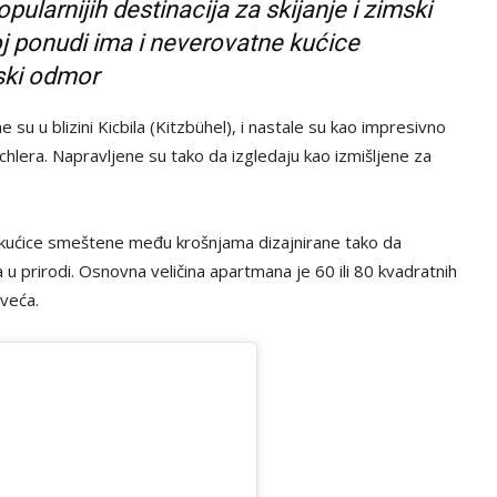
pularnijih destinacija za skijanje i zimski
j ponudi ima i neverovatne kućice
mski odmor
su u blizini Kicbila (Kitzbühel), i nastale su kao impresivno
chlera. Napravljene su tako da izgledaju kao izmišljene za
 kućice smeštene među krošnjama dizajnirane tako da
 prirodi. Osnovna veličina apartmana je 60 ili 80 kvadratnih
veća.