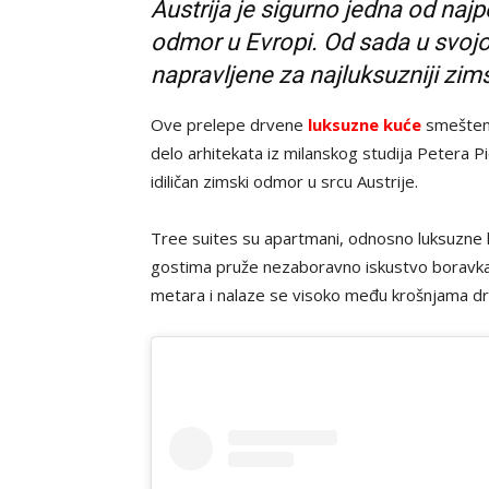
Austrija je sigurno jedna od najpo
odmor u Evropi. Od sada u svojo
napravljene za najluksuzniji zi
Ove prelepe drvene
luksuzne kuće
smeštene 
delo arhitekata iz milanskog studija Petera Pi
idiličan zimski odmor u srcu Austrije.
Tree suites su apartmani, odnosno luksuzne
gostima pruže nezaboravno iskustvo boravka u
metara i nalaze se visoko među krošnjama dr