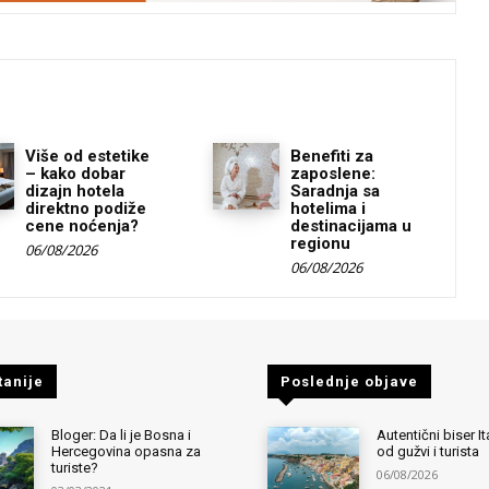
Više od estetike
Benefiti za
– kako dobar
zaposlene:
dizajn hotela
Saradnja sa
direktno podiže
hotelima i
cene noćenja?
destinacijama u
regionu
06/08/2026
06/08/2026
tanije
Poslednje objave
Bloger: Da li je Bosna i
Autentični biser It
Hercegovina opasna za
od gužvi i turista
turiste?
06/08/2026