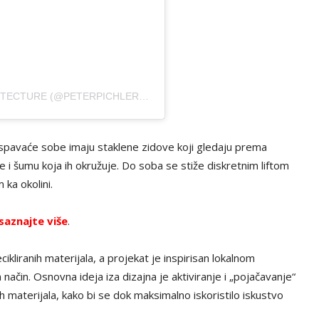
A POST SHARED BY PETER PICHLER ARCHITECTURE (@PETERPICHLER_ARCHITECTURE)
 spavaće sobe imaju staklene zidove koji gledaju prema
 i šumu koja ih okružuje. Do soba se stiže diskretnim liftom
ka okolini.
saznajte više
.
cikliranih materijala, a p
rojekat je inspirisan lokalnom
ačin. Osnovna ideja iza dizajna je aktiviranje i „pojačavanje“
h materijala, kako bi se dok maksimalno iskoristilo iskustvo