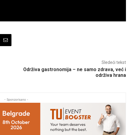
Sledeći tekst
Održiva gastronomija – ne samo zdrava, već i
održiva hrana
- Sponzorisano -