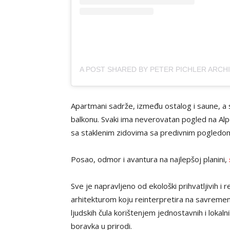
Apartmani sadrže, između ostalog i saune, a
balkonu. Svaki ima neverovatan pogled na Alpe
sa staklenim zidovima sa predivnim pogledom 
Posao, odmor i avantura na najlepšoj planini,
Sve je napravljeno od ekološki prihvatljivih i re
arhitekturom koju reinterpretira na savremen n
ljudskih čula
korištenjem jednostavnih i lokalni
boravka u prirodi.