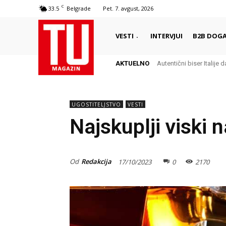
C
33.5
Belgrade
Pet. 7. avgust, 2026
VESTI
INTERVJUI
B2B DOGA
AKTUELNO
Autentični biser Italije d
Delikates sa kojim G
UGOSTITELJSTVO
VESTI
Najskuplji viski 
Od
Redakcija
17/10/2023
0
2170