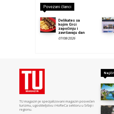
Povezani članci
Delikates sa
kojim Grci
započinju i
završavaju dan
07/08/2026
Najči
TU magazin je specijalizovani magazin posvećen
turizmu, ugostiteljstvu i HoReCa sektoru u Srbiji i
regionu.