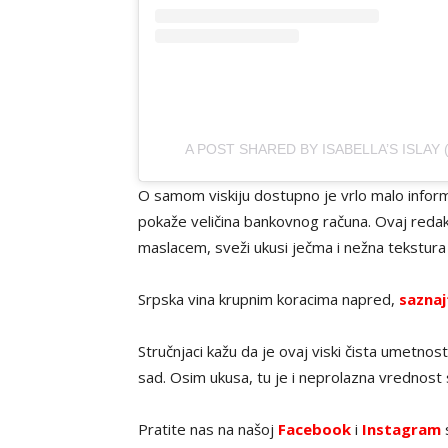
A POST SHARED BY ISABELLA’S ISLAY
O samom viskiju dostupno je vrlo malo inform
pokaže veličina bankovnog računa.
Ovaj redak
maslacem, sveži ukusi ječma i nežna tekstura
Srpska vina krupnim koracima napred,
saznaj
Stručnjaci kažu da je ovaj viski čista umetnost
sad. Osim ukusa, tu je i neprolazna vrednost
Pratite nas na našoj
Facebook
i
Instagram
s