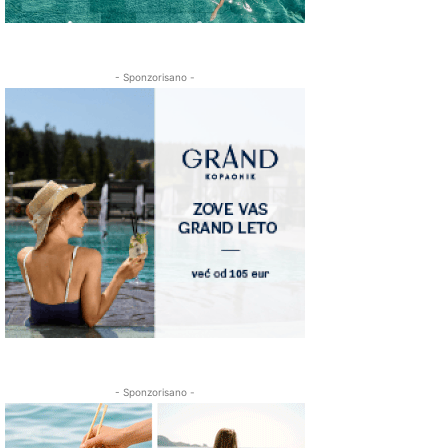
- Sponzorisano -
- Sponzorisano -