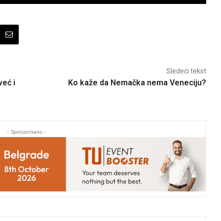
Sledeći tekst
eć i
Ko kaže da Nemačka nema Veneciju?
- Sponzorisano -