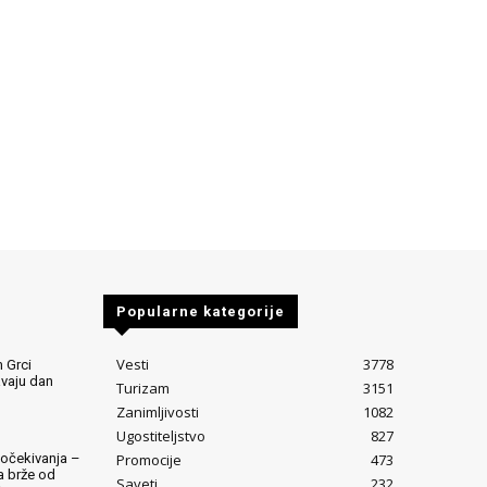
Popularne kategorije
Vesti
3778
 Grci
avaju dan
Turizam
3151
Zanimljivosti
1082
Ugostiteljstvo
827
Promocije
473
očekivanja –
ta brže od
Saveti
232