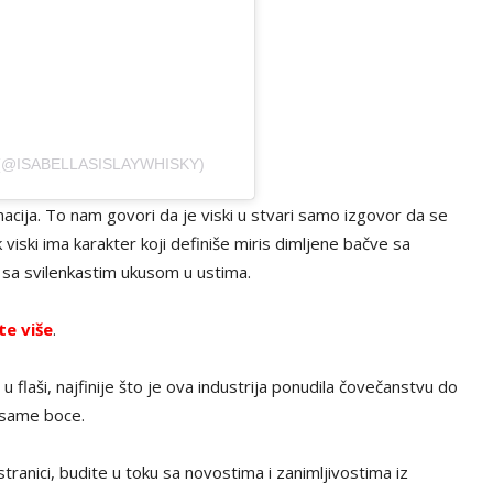
 (@ISABELLASISLAYWHISKY)
acija. To nam govori da je viski u stvari samo izgovor da se
 viski ima karakter koji definiše miris dimljene bačve sa
 sa svilenkastim ukusom u ustima.
te više
.
 u flaši, najfinije što je ova industrija ponudila čovečanstvu do
 same boce.
tranici, budite u toku sa novostima i zanimljivostima iz