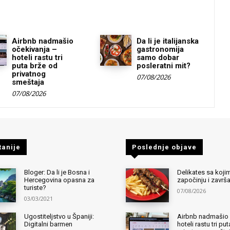
Airbnb nadmašio
Da li je italijanska
očekivanja –
gastronomija
hoteli rastu tri
samo dobar
puta brže od
posleratni mit?
privatnog
07/08/2026
smeštaja
07/08/2026
tanije
Poslednje objave
Bloger: Da li je Bosna i
Delikates sa kojim
Hercegovina opasna za
započinju i završ
turiste?
07/08/2026
03/03/2021
Ugostiteljstvo u Španiji:
Airbnb nadmašio 
Digitalni barmen
hoteli rastu tri pu