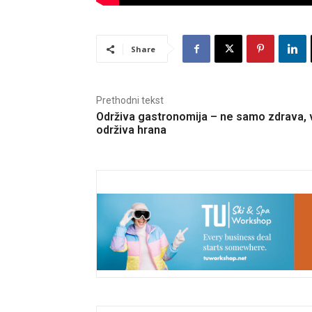
Share
Prethodni tekst
Održiva gastronomija – ne samo zdrava, v
održiva hrana