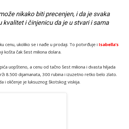
može nikako biti precenjen, i da je svaka
valitet i činjenicu da je u stvari i sama
soku cenu, ukoliko se i nađe u prodaji. To potvrđuje i
Isabella’s
oji košta čak šest miliona dolara.
pića uopšteno, a cenu od tačno šest miliona i dvasta hiljada
rži 8.500 dijamanata, 300 rubina i izuzetno retko belo zlato.
ada i oličenje je luksuznog škotskog viskija.