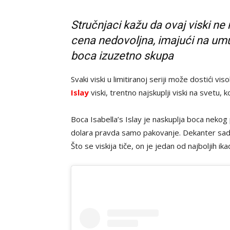
Stručnjaci kažu da ovaj viski ne 
cena nedovoljna, imajući na umu k
boca izuzetno skupa
Svaki viski u limitiranoj seriji može dostići vi
Islay
viski, trentno najskuplji viski na svetu, k
Boca Isabella’s Islay je naskuplja boca nekog 
dolara pravda samo pakovanje
.
Dekanter s
ad
Što se viskija tiče, on je jedan od najboljih ik