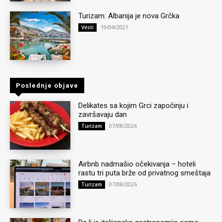
Turizam: Albanija je nova Grčka
19/04/2021
Vesti
Poslednje objave
Delikates sa kojim Grci započinju i
završavaju dan
07/08/2026
Turizam
Airbnb nadmašio očekivanja – hoteli
rastu tri puta brže od privatnog smeštaja
07/08/2026
Turizam