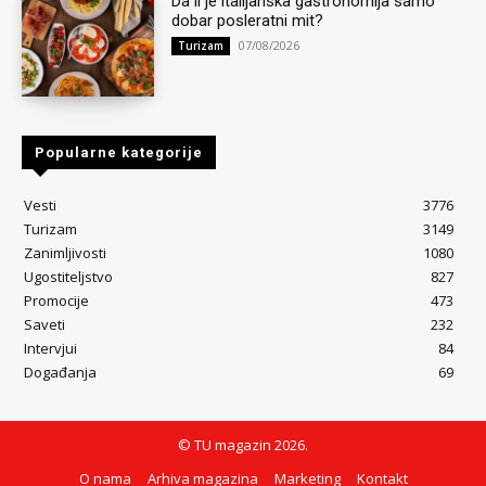
Da li je italijanska gastronomija samo
dobar posleratni mit?
07/08/2026
Turizam
Popularne kategorije
Vesti
3776
Turizam
3149
Zanimljivosti
1080
Ugostiteljstvo
827
Promocije
473
Saveti
232
Intervjui
84
Događanja
69
© TU magazin 2026.
O nama
Arhiva magazina
Marketing
Kontakt