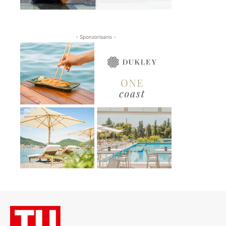
- Sponzorisano -