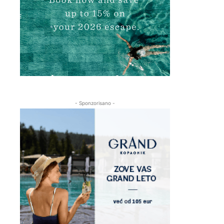
- Sponzorisano -