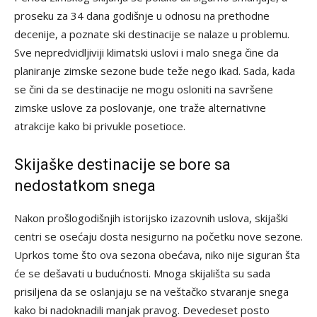
proseku za 34 dana godišnje u odnosu na prethodne
decenije, a poznate ski destinacije se nalaze u problemu.
Sve nepredvidljiviji klimatski uslovi i malo snega čine da
planiranje zimske sezone bude teže nego ikad. Sada, kada
se čini da se destinacije ne mogu osloniti na savršene
zimske uslove za poslovanje, one traže alternativne
atrakcije kako bi privukle posetioce.
Skijaške destinacije se bore sa
nedostatkom snega
Nakon prošlogodišnjih istorijsko izazovnih uslova, skijaški
centri se osećaju dosta nesigurno na početku nove sezone.
Uprkos tome što ova sezona obećava, niko nije siguran šta
će se dešavati u budućnosti. Mnoga skijališta su sada
prisiljena da se oslanjaju se na veštačko stvaranje snega
kako bi nadoknadili manjak pravog. Devedeset posto