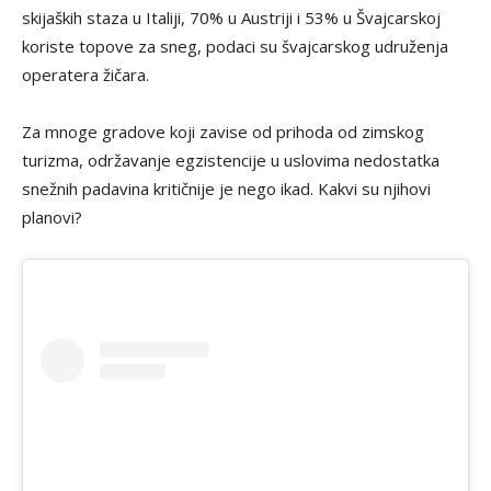
skijaških staza u Italiji, 70% u Austriji i 53% u Švajcarskoj
koriste topove za sneg, podaci su švajcarskog udruženja
operatera žičara.
Za mnoge gradove koji zavise od prihoda od zimskog
turizma, održavanje egzistencije u uslovima nedostatka
snežnih padavina kritičnije je nego ikad. Kakvi su njihovi
planovi?