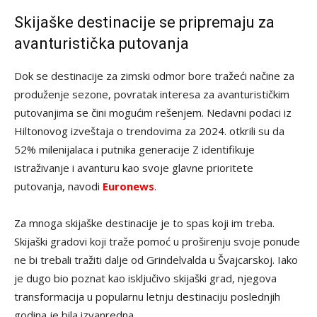
Skijaške destinacije se pripremaju za
avanturistička putovanja
Dok se destinacije za zimski odmor bore tražeći načine za
produženje sezone, povratak interesa za avanturističkim
putovanjima se čini mogućim rešenjem. Nedavni podaci iz
Hiltonovog izveštaja o trendovima za 2024. otkrili su da
52% milenijalaca i putnika generacije Z identifikuje
istraživanje i avanturu kao svoje glavne prioritete
putovanja, navodi
Euronews
.
Za mnoga skijaške destinacije je to spas koji im treba.
Skijaški gradovi koji traže pomoć u proširenju svoje ponude
ne bi trebali tražiti dalje od Grindelvalda u Švajcarskoj. Iako
je dugo bio poznat kao isključivo skijaški grad, njegova
transformacija u popularnu letnju destinaciju poslednjih
godina je bila izvanredna.