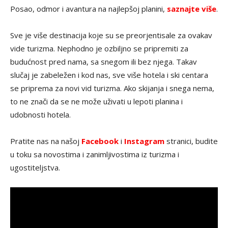
Posao, odmor i avantura na najlepšoj planini,
saznajte više
.
Sve je više destinacija koje su se preorjentisale za ovakav
vide turizma. Nephodno je ozbiljno se pripremiti za
budućnost pred nama, sa snegom ili bez njega. Takav
slučaj je zabeležen i kod nas, sve više hotela i ski centara
se priprema za novi vid turizma. Ako skijanja i snega nema,
to ne znači da se ne može uživati u lepoti planina i
udobnosti hotela.
Pratite nas na našoj
Facebook
i
Instagram
stranici, budite
u toku sa novostima i zanimljivostima iz turizma i
ugostiteljstva.