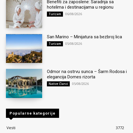
Benefiti za zaposlene: Saradnja sa
hotelima i destinacijama u regionu
06/08/2026
Turizam
San Marino – Minijatura sa bezbroj lica
05/08/2026
Turizam
Odmor na ostrvu sunca – Šarm Rodosa i
elegancija Domes rizorta
05/08/2026
Native Članci
Popularne kategorije
Vesti
3772