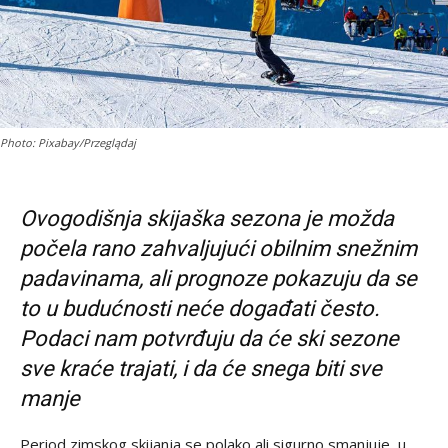
Photo: Pixabay/Przeglądaj
Ovogodišnja skijaška sezona je možda
počela rano zahvaljujući obilnim snežnim
padavinama, ali prognoze pokazuju da se
to u budućnosti neće događati često.
Podaci nam potvrđuju da će ski sezone
sve kraće trajati, i da će snega biti sve
manje
Period zimskog skijanja se polako ali sigurno smanjuje, u