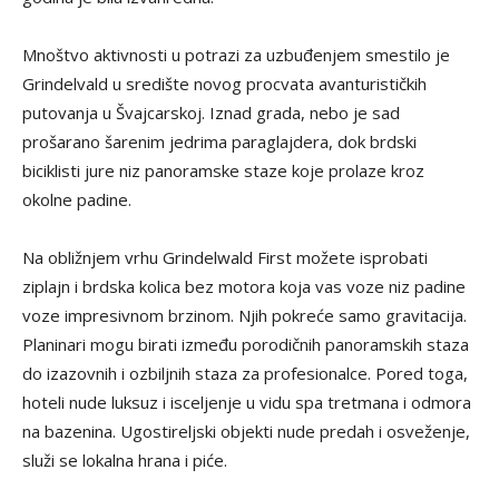
Mnoštvo aktivnosti u potrazi za uzbuđenjem smestilo je
Grindelvald u središte novog procvata avanturističkih
putovanja u Švajcarskoj. Iznad grada, nebo je sad
prošarano šarenim jedrima paraglajdera, dok brdski
biciklisti jure niz panoramske staze koje prolaze kroz
okolne padine.
Na obližnjem vrhu Grindelwald First možete isprobati
ziplajn i brdska kolica bez motora koja vas voze niz padine
voze impresivnom brzinom. Njih pokreće samo gravitacija.
Planinari mogu birati između porodičnih panoramskih staza
do izazovnih i ozbiljnih staza za profesionalce. Pored toga,
hoteli nude luksuz i isceljenje u vidu spa tretmana i odmora
na bazenina. Ugostireljski objekti nude predah i osveženje,
služi se lokalna hrana i piće.