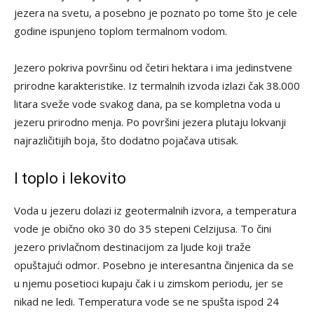
jezera na svetu, a posebno je poznato po tome što je cele
godine ispunjeno toplom termalnom vodom.
Jezero pokriva površinu od četiri hektara i ima jedinstvene
prirodne karakteristike. Iz termalnih izvoda izlazi čak 38.000
litara sveže vode svakog dana, pa se kompletna voda u
jezeru prirodno menja. Po površini jezera plutaju lokvanji
najrazličitijih boja, što dodatno pojačava utisak.
I toplo i lekovito
Voda u jezeru dolazi iz geotermalnih izvora, a temperatura
vode je obično oko 30 do 35 stepeni Celzijusa. To čini
jezero privlačnom destinacijom za ljude koji traže
opuštajući odmor. Posebno je interesantna činjenica da se
u njemu posetioci kupaju čak i u zimskom periodu, jer se
nikad ne ledi. Temperatura vode se ne spušta ispod 24