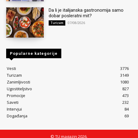
Da li je italijanska gastronomija samo
dobar posleratni mit?
07/08/2026
Turizam
Popularne kategorije
Vesti
3776
Turizam
3149
Zanimljivosti
1080
Ugostiteljstvo
827
Promocije
473
Saveti
232
Intervjui
84
Događanja
69
© TU magazin 2026.