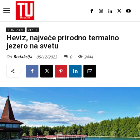
TURIZAM
VESTI
Heviz, najveće prirodno termalno
jezero na svetu
Od
Redakcija
05/12/2023
0
2444