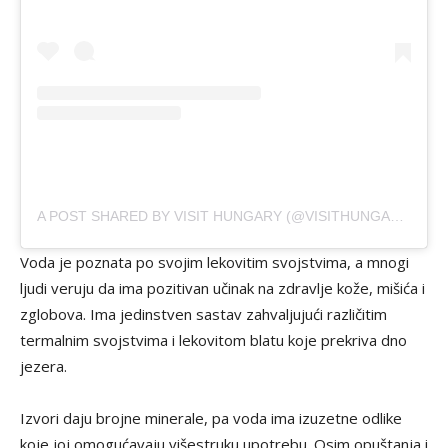
A POST SHARED BY VISIT HUNGARY (@VISITHUNGARY)
Voda je poznata po svojim lekovitim svojstvima, a mnogi
ljudi veruju da ima pozitivan učinak na zdravlje kože, mišića i
zglobova. Ima jedinstven sastav zahvaljujući različitim
termalnim svojstvima i lekovitom blatu koje prekriva dno
jezera.
Izvori daju brojne minerale, pa voda ima izuzetne odlike
koje joj omogućavaju višestruku upotrebu. Osim opuštanja i