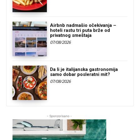
Airbnb nadmašio očekivanja –
hoteli rastu tri puta brže od
privatnog smeštaja
07/08/2026
Da li je italijanska gastronomija
samo dobar posleratni mit?
07/08/2026
- Sponzorisano -