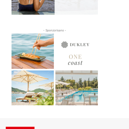
- Sponzorisano -