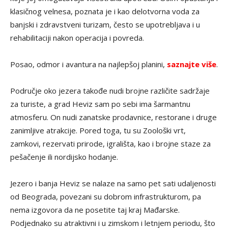
klasičnog velnesa, poznata je i kao delotvorna voda za
banjski i zdravstveni turizam, često se upotrebljava i u
rehabilitaciji nakon operacija i povreda.
Posao, odmor i avantura na najlepšoj planini,
saznajte više
.
Područje oko jezera takođe nudi brojne različite sadržaje
za turiste, a grad Heviz sam po sebi ima šarmantnu
atmosferu. On nudi zanatske prodavnice, restorane i druge
zanimljive atrakcije. Pored toga, tu su Zoološki vrt,
zamkovi, rezervati prirode, igrališta, kao i brojne staze za
pešačenje ili nordijsko hodanje.
Jezero i banja Heviz se nalaze na samo pet sati udaljenosti
od Beograda, povezani su dobrom infrastrukturom, pa
nema izgovora da ne posetite taj kraj Mađarske.
Podjednako su atraktivni i u zimskom i letnjem periodu, što