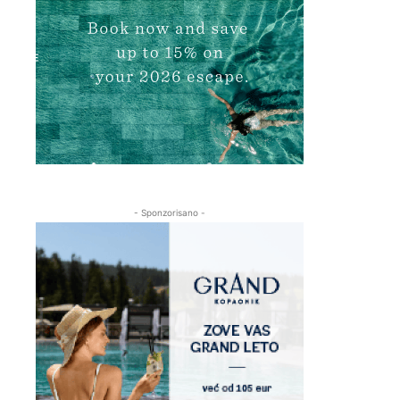
- Sponzorisano -