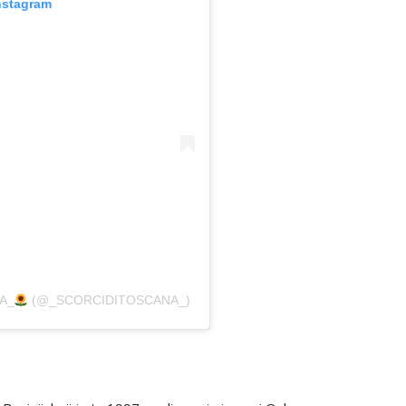
nstagram
A_
(@_SCORCIDITOSCANA_)