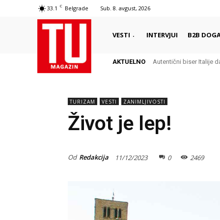
C
33.1
Belgrade
Sub. 8. avgust, 2026
VESTI
INTERVJUI
B2B DOGA
AKTUELNO
Autentični biser Italije d
Delikates sa kojim G
TURIZAM
VESTI
ZANIMLJIVOSTI
Život je lep!
Od
Redakcija
11/12/2023
0
2469