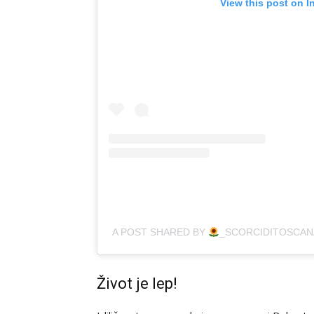
View this post on I
A POST SHARED BY
_SCORCIDITOSCAN
Život je lep!