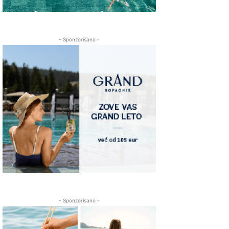
- Sponzorisano -
- Sponzorisano -