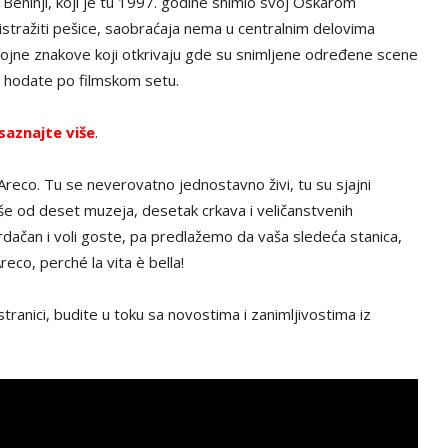
Beninji, koji je tu 1997. godine snimio svoj Oskarom
e istražiti pešice, saobraćaja nema u centralnim delovima
rojne znakove koji otkrivaju gde su snimljene određene scene
a hodate po filmskom setu.
saznajte više
.
 Areco. Tu se neverovatno jednostavno živi, tu su sjajni
 više od deset muzeja, desetak crkava i veličanstvenih
rdačan i voli goste, pa predlažemo da vaša sledeća stanica,
reco, perché la vita è bella!
tranici, budite u toku sa novostima i zanimljivostima iz