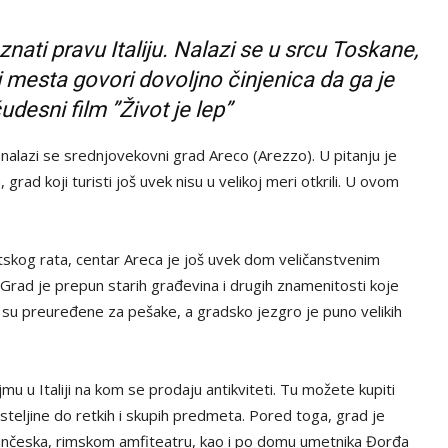
ati pravu Italiju. Nalazi se u srcu Toskane,
i mesta govori dovoljno činjenica da ga je
desni film ”Život je lep”
alazi se srednjovekovni grad Areco (Arezzo). U pitanju je
rad koji turisti još uvek nisu u velikoj meri otkrili. U ovom
skog rata, centar Areca je još uvek dom veličanstvenim
rad je prepun starih građevina i drugih znamenitosti koje
a su preuređene za pešake, a gradsko jezgro je puno velikih
u u Italiji na kom se prodaju antikviteti. Tu možete kupiti
steljine do retkih i skupih predmeta. Pored toga, grad je
ančeska, rimskom amfiteatru, kao i po domu umetnika Đorđa