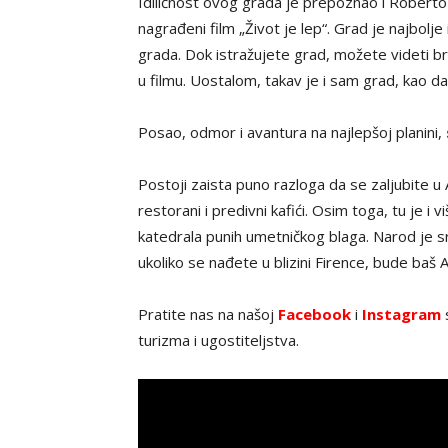
Idiličnost ovog grada je prepoznao i Roberto 
nagrađeni film „Život je lep“. Grad je najbolj
grada. Dok istražujete grad, možete videti b
u filmu. Uostalom, takav je i sam grad, kao d
Posao, odmor i avantura na najlepšoj planini,
Postoji zaista puno razloga da se zaljubite u
restorani i predivni kafići. Osim toga, tu je i
katedrala punih umetničkog blaga. Narod je s
ukoliko se nađete u blizini Firence, bude baš A
Pratite nas na našoj
Facebook
i
Instagram
s
turizma i ugostiteljstva.