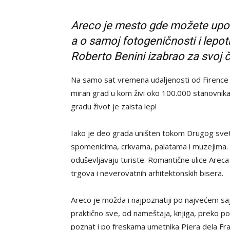
Areco je mesto gde možete upozn
a o samoj fotogeničnosti i lepot
Roberto Benini izabrao za svoj ču
Na samo sat vremena udaljenosti od Firence n
miran grad u kom živi oko 100.000 stanovnika, g
gradu život je zaista lep!
Iako je deo grada uništen tokom Drugog svet
spomenicima, crkvama, palatama i muzejima. G
oduševljavaju turiste. Romantične ulice Arec
trgova i neverovatnih arhitektonskih bisera.
Areco je možda i najpoznatiji po najvećem sajm
praktično sve, od nameštaja, knjiga, preko po
poznat i po freskama umetnika Pjera dela Fr