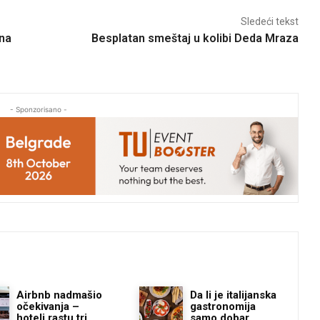
Sledeći tekst
 na
Besplatan smeštaj u kolibi Deda Mraza
- Sponzorisano -
Airbnb nadmašio
Da li je italijanska
očekivanja –
gastronomija
hoteli rastu tri
samo dobar