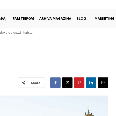
ĐAJI
FAM TRIPOVI
ARHIVA MAGAZINA
BLOG
MARKETING
aleko od gužvi i turista
rci započinju i završavaju dan
Share