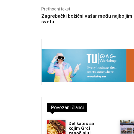
Prethodni tekst
Zagrebački božićni vašar među najboljim
svetu
Povezani članci
Delikates sa
kojim Grci
započinju i