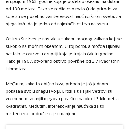
erupcijom 1963. godine koja je počela u okeanu, na dubini
od 130 metara. Tako se rodlio ovo malo čudo prirode za
koje su se posebno zainteresovali naučnici širom sveta. Za
njega kažu da je jedno od najmlađih ostrva na svetu.
Ostrvo Surtsey je nastalo u sukobu moćnog vulkana koji se
sukobio sa moćnim okeanom. U toj borbi, a možda i ljubavi,
nastalo je ostrvo u erupciji koja je trajala čak tri godine.
Tako je 1967. stvoreno ostrvo površine od 2.7 kvadratnih
kilometara.
Međutim, kako to obično biva, priroda je još jednom
pokazala svoju snagu i volju. Erozija tla i jaki vetrovi su
vremenom smanjili njegovu površinu na oko 1.3 kilometra
kvadratnih. Međutim, interesovanje naučnika za to
misteriozno područje nije umanjeno.