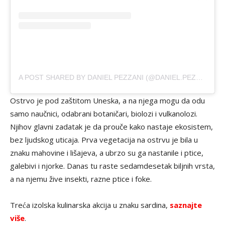
A POST SHARED BY DANIEL PEZZANI (@DANIEL.PEZZANI)
Ostrvo je pod zaštitom Uneska, a na njega mogu da odu
samo naučnici, odabrani botaničari, biolozi i vulkanolozi.
Njihov glavni zadatak je da prouče kako nastaje ekosistem,
bez ljudskog uticaja. Prva vegetacija na ostrvu je bila u
znaku mahovine i lišajeva, a ubrzo su ga nastanile i ptice,
galebivi i njorke. Danas tu raste sedamdesetak biljnih vrsta,
a na njemu žive insekti, razne ptice i foke.
Treća izolska kulinarska akcija u znaku sardina,
saznajte
više
.