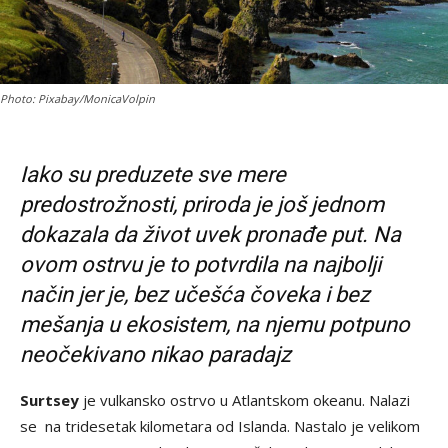
Photo: Pixabay/MonicaVolpin
Iako su preduzete sve mere
predostrožnosti, priroda je još jednom
dokazala da život uvek pronađe put. Na
ovom ostrvu je to potvrdila na najbolji
način jer je, bez učešća čoveka i bez
mešanja u ekosistem, na njemu potpuno
neočekivano nikao paradajz
Surtsey
je vulkansko ostrvo u Atlantskom okeanu. Nalazi
se na tridesetak kilometara od Islanda. Nastalo je velikom