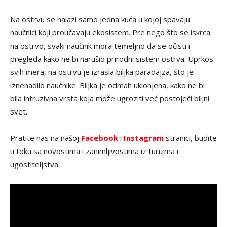
Na ostrvu se nalazi samo jedna kuća u kojoj spavaju
naučnici koji proučavaju ekosistem. Pre nego što se iskrca
na ostrvo, svaki naučnik mora temeljno da se očisti i
pregleda kako ne bi narušio prirodni sistem ostrva. Uprkos
svih mera, na ostrvu je izrasla biljka paradajza, što je
iznenadilo naučnike. Biljka je odmah uklonjena, kako ne bi
bila intruzivna vrsta koja može ugroziti već postojeći biljni
svet.
Pratite nas na našoj
Facebook
i
Instagram
stranici, budite
u toku sa novostima i zanimljivostima iz turizma i
ugostiteljstva.