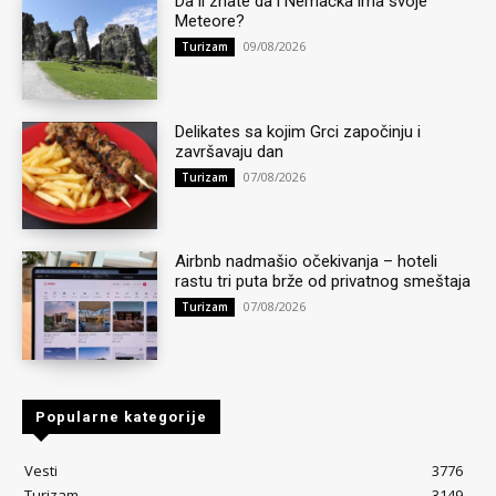
Da li znate da i Nemačka ima svoje
Meteore?
09/08/2026
Turizam
Delikates sa kojim Grci započinju i
završavaju dan
07/08/2026
Turizam
Airbnb nadmašio očekivanja – hoteli
rastu tri puta brže od privatnog smeštaja
07/08/2026
Turizam
Popularne kategorije
Vesti
3776
Turizam
3149