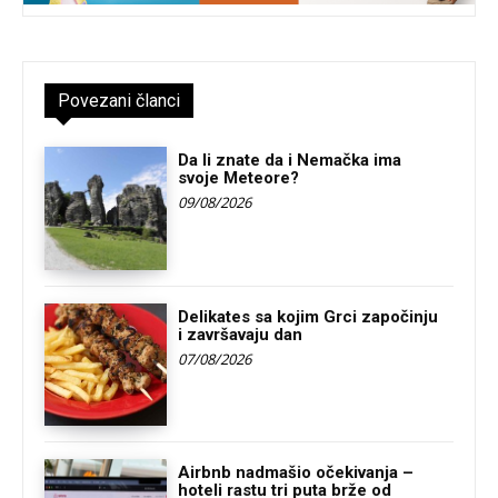
Povezani članci
Da li znate da i Nemačka ima
svoje Meteore?
09/08/2026
Delikates sa kojim Grci započinju
i završavaju dan
07/08/2026
Airbnb nadmašio očekivanja –
hoteli rastu tri puta brže od