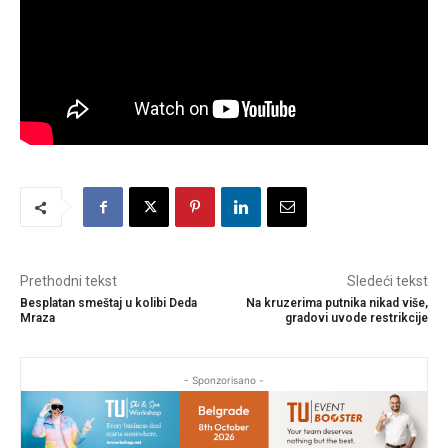
Prethodni tekst
Sledeći tekst
Besplatan smeštaj u kolibi Deda
Na kruzerima putnika nikad više,
Mraza
gradovi uvode restrikcije
- Sponzorisano -