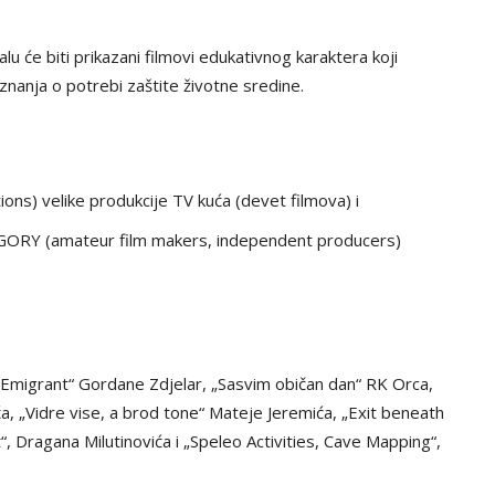
 će biti prikazani filmovi edukativnog karaktera koji
 znanja o potrebi zaštite životne sredine.
s) velike produkcije TV kuća (devet filmova) i
ORY (amateur film makers, independent producers)
, „Emigrant“ Gordane Zdjelar, „Sasvim običan dan“ RK Orca,
a, „Vidre vise, a brod tone“ Mateje Jeremića, „Exit beneath
“, Dragana Milutinovića i „Speleo Activities, Cave Mapping“,