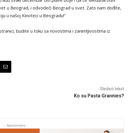
svet u Beograd, i odvodeći Beograd u svet. Zato nam dođite,
iju u našoj Kinoteci u Beogradu!“
tranici, budite u toku sa novostima i zanimljivostima iz
Sledeći tekst
Ko su Pasta Grannies?
- Sponzorisano -