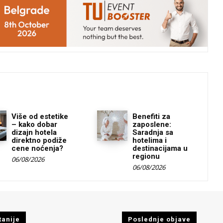
Više od estetike
Benefiti za
– kako dobar
zaposlene:
dizajn hotela
Saradnja sa
direktno podiže
hotelima i
cene noćenja?
destinacijama u
regionu
06/08/2026
06/08/2026
tanije
Poslednje objave