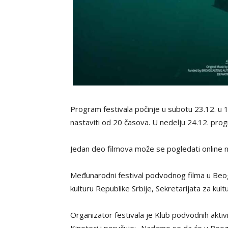
Program festivala počinje u subotu 23.12. u 
nastaviti od 20 časova. U nedelju 24.12. pro
Jedan deo filmova može se pogledati online 
Međunarodni festival podvodnog filma u Beo
kulturu Republike Srbije, Sekretarijata za ku
Organizator festivala je Klub podvodnih aktiv
Kinoteci i poručuje: „Nadamo se da će u Beo