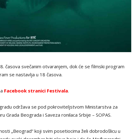
18. časova svečanim otvaranjem, dok će se filmski program
gram se nastavlja u 18 časova.
na
Facebook stranici Festivala
.
gradu održava se pod pokroviteljstvom Ministarstva za
lturu Grada Beograda i Saveza ronilaca Srbije – SOPAS.
nosti „Beograd“ koji svim posetiocima želi dobrodošlicu u
gradu svaki decembar biti plave boje i da će Međunarodni