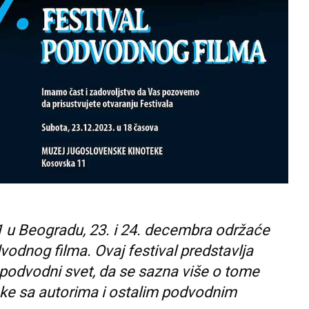
1 u Beogradu, 23. i 24. decembra održaće
odnog filma. Ovaj festival predstavlja
 u podvodni svet, da se sazna više o tome
anke sa autorima i ostalim podvodnim