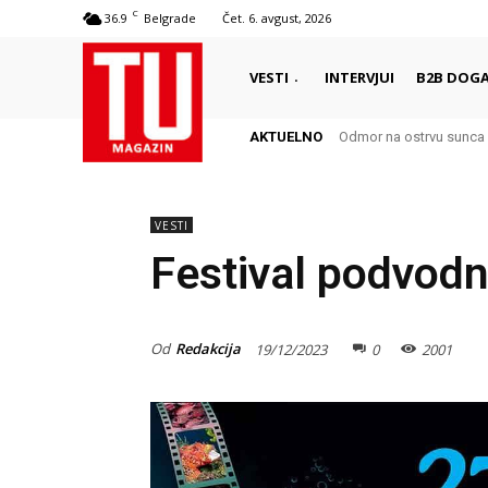
C
36.9
Belgrade
Čet. 6. avgust, 2026
VESTI
INTERVJUI
B2B DOGA
AKTUELNO
Odmor na ostrvu sunca 
VESTI
Festival podvodn
Od
Redakcija
19/12/2023
0
2001