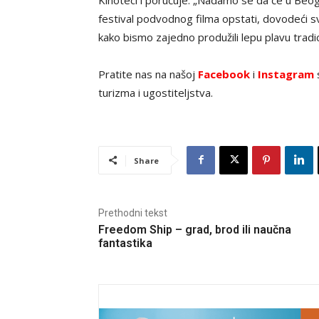
festival podvodnog filma opstati, dovodeći 
kako bismo zajedno produžili lepu plavu tradic
Pratite nas na našoj
Facebook
i
Instagram
s
turizma i ugostiteljstva.
Share
Prethodni tekst
Freedom Ship – grad, brod ili naučna
fantastika