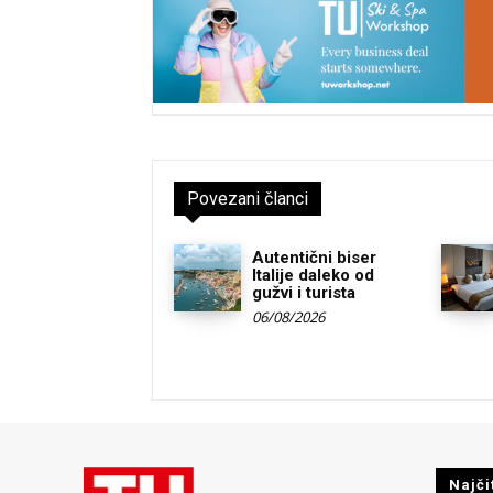
Povezani članci
Autentični biser
Italije daleko od
gužvi i turista
06/08/2026
Najči