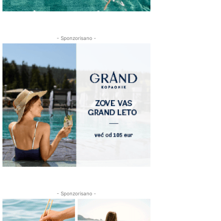
- Sponzorisano -
- Sponzorisano -