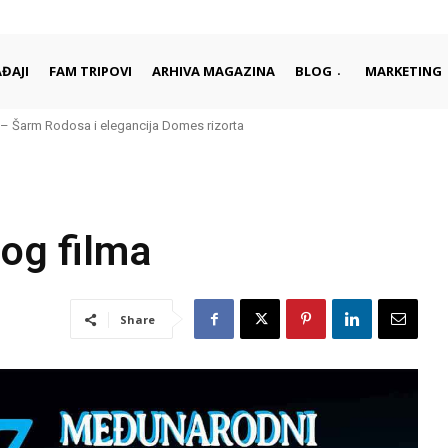
ĐAJI
FAM TRIPOVI
ARHIVA MAGAZINA
BLOG
MARKETING
– Šarm Rodosa i elegancija Domes rizorta
og filma
Share