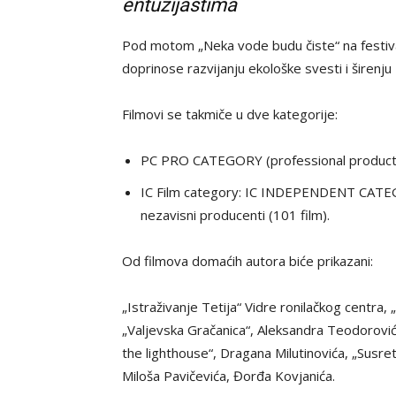
entuzijastima
Pod motom „Neka vode budu čiste“ na festivalu
doprinose razvijanju ekološke svesti i širenju
Filmovi se takmiče u dve kategorije:
PC PRO CATEGORY (professional production
IC Film category: IC INDEPENDENT CATEG
nezavisni producenti (101 film).
Od filmova domaćih autora biće prikazani:
„Istraživanje Tetija“ Vidre ronilačkog centra
„Valjevska Gračanica“, Aleksandra Teodorović
the lighthouse“, Dragana Milutinovića, „Susret
Miloša Pavičevića, Đorđa Kovjanića.