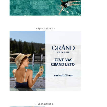
- Sponzorisano -
- Sponzorisano -