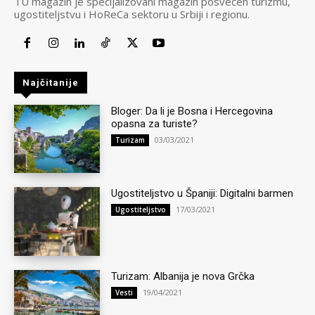
TU magazin je specijalizovani magazin posvećen turizmu,
ugostiteljstvu i HoReCa sektoru u Srbiji i regionu.
Najčitanije
Bloger: Da li je Bosna i Hercegovina
opasna za turiste?
03/03/2021
Turizam
Ugostiteljstvo u Španiji: Digitalni barmen
17/03/2021
Ugostiteljstvo
Turizam: Albanija je nova Grčka
19/04/2021
Vesti