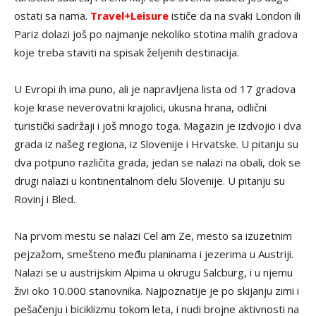
ostati sa nama.
Travel+Leisure
ističe da na svaki London ili
Pariz dolazi još po najmanje nekoliko stotina malih gradova
koje treba staviti na spisak željenih destinacija.
U Evropi ih ima puno, ali je napravljena lista od 17 gradova
koje krase neverovatni krajolici, ukusna hrana, odlični
turistički sadržaji i još mnogo toga. Magazin je izdvojio i dva
grada iz našeg regiona, iz Slovenije i Hrvatske. U pitanju su
dva potpuno različita grada, jedan se nalazi na obali, dok se
drugi nalazi u kontinentalnom delu Slovenije. U pitanju su
Rovinj i Bled.
Na prvom mestu se nalazi Cel am Ze, mesto sa izuzetnim
pejzažom, smešteno među planinama i jezerima u Austriji.
Nalazi se u austrijskim Alpima u okrugu Salcburg, i u njemu
živi oko 10.000 stanovnika. Najpoznatije je po skijanju zimi i
pešačenju i biciklizmu tokom leta, i nudi brojne aktivnosti na