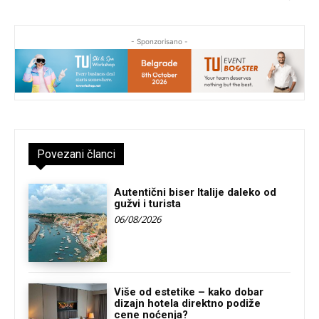
- Sponzorisano -
Povezani članci
Autentični biser Italije daleko od
gužvi i turista
06/08/2026
Više od estetike – kako dobar
dizajn hotela direktno podiže
cene noćenja?