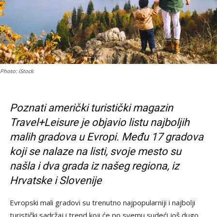
Photo: iStock
Poznati američki turistički magazin
Travel+Leisure je objavio listu najboljih
malih gradova u Evropi. Među 17 gradova
koji se nalaze na listi, svoje mesto su
našla i dva grada iz našeg regiona, iz
Hrvatske i Slovenije
Evropski mali gradovi su trenutno najpopularniji i najbolji
turistički sadržaj i trend koji će po svemu sudeći još dugo