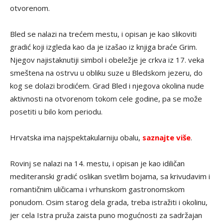
otvorenom.
Bled se nalazi na trećem mestu, i opisan je kao slikoviti
gradić koji izgleda kao da je izašao iz knjiga braće Grim.
Njegov najistaknutiji simbol i obeležje je crkva iz 17. veka
smeštena na ostrvu u obliku suze u Bledskom jezeru, do
kog se dolazi brodićem. Grad Bled i njegova okolina nude
aktivnosti na otvorenom tokom cele godine, pa se može
posetiti u bilo kom periodu.
Hrvatska ima najspektakularniju obalu,
saznajte više
.
Rovinj se nalazi na 14. mestu, i opisan je kao idiličan
mediteranski gradić oslikan svetlim bojama, sa krivudavim i
romantičnim uličicama i vrhunskom gastronomskom
ponudom. Osim starog dela grada, treba istražiti i okolinu,
jer cela Istra pruža zaista puno mogućnosti za sadržajan