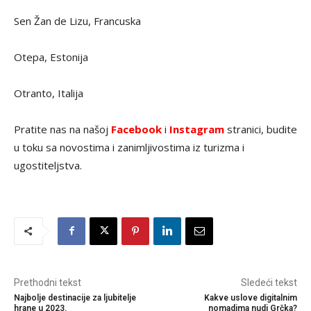
Sen Žan de Lizu, Francuska
Otepa, Estonija
Otranto, Italija
Pratite nas na našoj
Facebook
i
Instagram
stranici, budite
u toku sa novostima i zanimljivostima iz turizma i
ugostiteljstva.
Prethodni tekst
Sledeći tekst
Najbolje destinacije za ljubitelje
Kakve uslove digitalnim
hrane u 2023.
nomadima nudi Grčka?