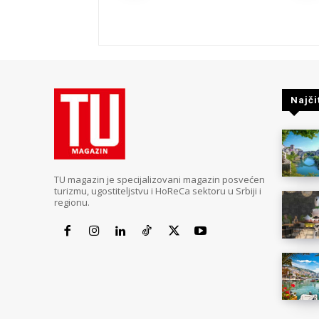
Najči
TU magazin je specijalizovani magazin posvećen
turizmu, ugostiteljstvu i HoReCa sektoru u Srbiji i
regionu.