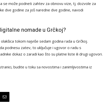
a se može podneti zahtev za obnovu vize, tj. dozvole za
ake dve godine za još naredne dve godine, navodi
 digitalne nomade u Grčkoj?
 olakšica tokom najviše sedam godina rada u Grčkoj.
 da podnesu zatev, to uključuje i ugovor o radu s
ike dokaz o zaradi kao što su platne liste ili drugi ugovori.
tranici, budite u toku sa novostima i zanimljivostima iz