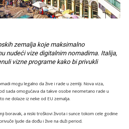
opskih zemalja koje maksimalno
nu nudeći vize digitalnim nomadima. Italija,
nuli vizne programe kako bi privukli
madi mogu legalno da žive i rade u zemlji. Nova viza,
nu, od sada omogućava da takve osobe neometano rade u
to ne dolaze iz neke od EU zemalja.
ji boravak, a niski troškovi života i sunce tokom cele godine
rivuče ljude da dođu i žive na duži period.