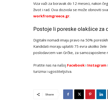
Viza važi za boravak do 12 meseci, nakon čeg
život i rad. Ova dozvola se može obnoviti sv
workfromgreece.gr
.
Postoje li poreske olakšice za
Digitalni nomadi imaju pravo na 50% poreskih
Kandidati moraju uplatiti 75 evra ukoliko žele
poslodavcem van Grčke, za samozaposlene radn
Pratite nas na našoj
Facebook
i
Instagram
s
turizma i ugostiteljstva.
Share