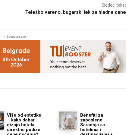
Sledeći tekst
Teleško vareno, bugarski lek za hladne dane
- Sponzorisano -
Više od estetike
Benefiti za
– kako dobar
zaposlene:
dizajn hotela
Saradnja sa
direktno podiže
hotelima i
cene noćenja?
destinacijama u