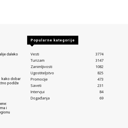
Popularne kategorije
Vesti
3774
alije daleko
Turizam
3147
Zanimljivosti
1082
Ugostiteljstvo
825
Promocije
473
– kako dobar
ektno podiže
Saveti
231
Intervjui
84
Događanja
69
lene:
ima i
egionu