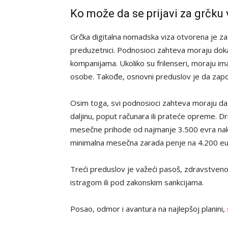
Ko može da se prijavi za grčku
Grčka digitalna nomadska viza otvorena je za gr
preduzetnici. Podnosioci zahteva moraju doka
kompanijama. Ukoliko su frilenseri, moraju i
osobe. Takođe, osnovni preduslov je da zapo
Osim toga, svi podnosioci zahteva moraju d
daljinu, poput računara ili prateće opreme. D
mesečne prihode od najmanje 3.500 evra nako
minimalna mesečna zarada penje na 4.200 eu
Treći preduslov je važeći pasoš, zdravstveno 
istragom ili pod zakonskim sankcijama.
Posao, odmor i avantura na najlepšoj planini,