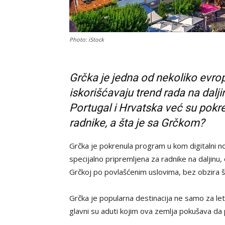
Photo: iStock
Grčka je jedna od nekoliko evr
iskorišćavaju trend rada na dalji
Portugal i Hrvatska već su pokre
radnike, a šta je sa Grčkom?
Grčka je pokrenula program u kom digitalni no
specijalno pripremljena za radnike na dalji
Grčkoj po povlašćenim uslovima, bez obzira š
Grčka je popularna destinacija ne samo za letn
glavni su aduti kojim ova zemlja pokušava da p