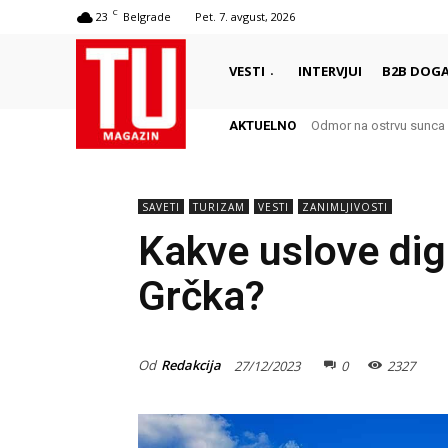
C
23
Belgrade
Pet. 7. avgust, 2026
VESTI
INTERVJUI
B2B DOGA
AKTUELNO
Odmor na ostrvu sunca 
SAVETI
TURIZAM
VESTI
ZANIMLJIVOSTI
Kakve uslove di
Grčka?
Od
Redakcija
27/12/2023
0
2327