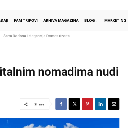
ĐAJI
FAM TRIPOVI
ARHIVA MAGAZINA
BLOG
MARKETING
– Šarm Rodosa i elegancija Domes rizorta
gitalnim nomadima nudi
Share