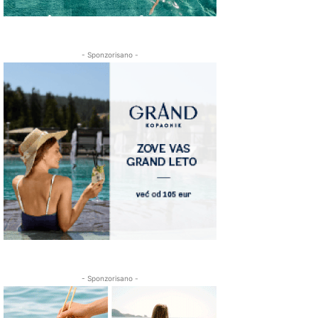
- Sponzorisano -
- Sponzorisano -