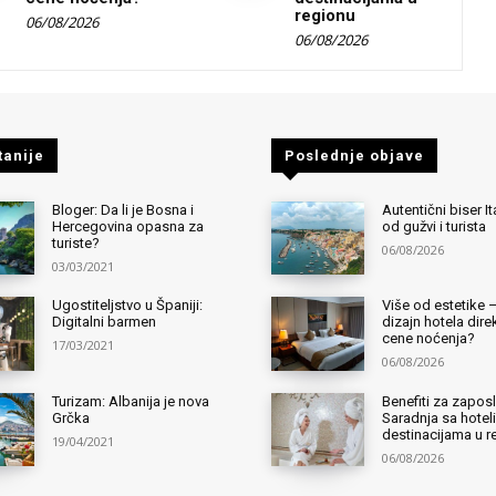
regionu
06/08/2026
06/08/2026
tanije
Poslednje objave
Bloger: Da li je Bosna i
Autentični biser It
Hercegovina opasna za
od gužvi i turista
turiste?
06/08/2026
03/03/2021
Ugostiteljstvo u Španiji:
Više od estetike 
Digitalni barmen
dizajn hotela dir
cene noćenja?
17/03/2021
06/08/2026
Turizam: Albanija je nova
Benefiti za zapos
Grčka
Saradnja sa hotel
destinacijama u r
19/04/2021
06/08/2026