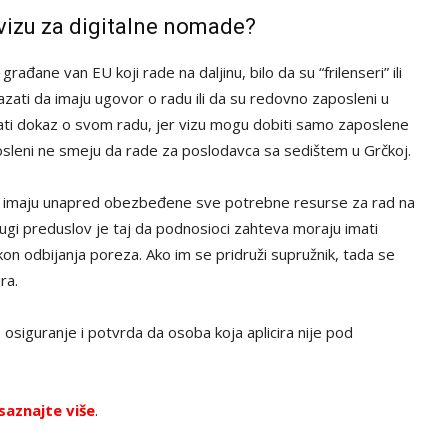
 vizu za digitalne nomade?
ađane van EU koji rade na daljinu, bilo da su “frilenseri” ili
zati da imaju ugovor o radu ili da su redovno zaposleni u
mati dokaz o svom radu, jer vizu mogu dobiti samo zaposlene
sleni ne smeju da rade za poslodavca sa sedištem u Grčkoj.
a imaju unapred obezbeđene sve potrebne resurse za rad na
rugi preduslov je taj da podnosioci zahteva moraju imati
n odbijanja poreza. Ako im se pridruži supružnik, tada se
ra.
osiguranje i potvrda da osoba koja aplicira nije pod
saznajte više
.