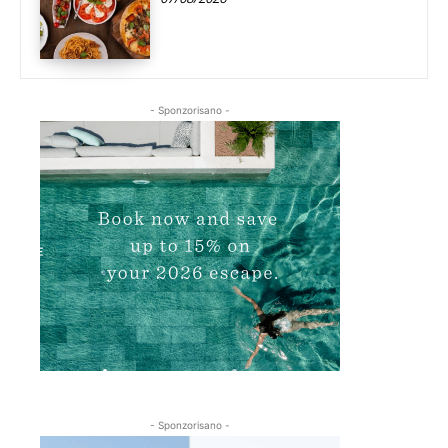
- Sponzorisano -
- Sponzorisano -