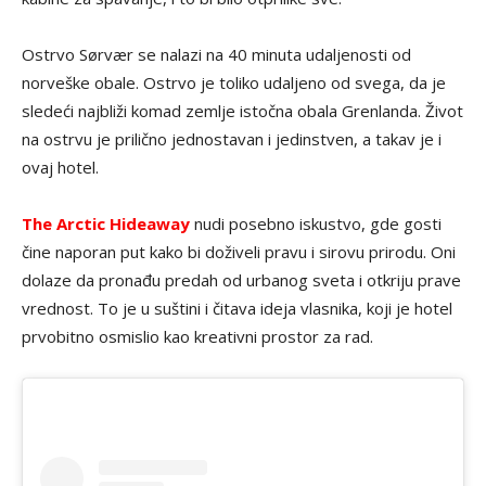
Ostrvo Sørvær se nalazi na 40 minuta udaljenosti od
norveške obale. Ostrvo je toliko udaljeno od svega, da je
sledeći najbliži komad zemlje istočna obala Grenlanda. Život
na ostrvu je prilično jednostavan i jedinstven, a takav je i
ovaj hotel.
The Arctic Hideaway
nudi posebno iskustvo, gde gosti
čine naporan put kako bi doživeli pravu i sirovu prirodu. Oni
dolaze da pronađu predah od urbanog sveta i otkriju prave
vrednost. To je u suštini i čitava ideja vlasnika, koji je hotel
prvobitno osmislio kao kreativni prostor za rad.