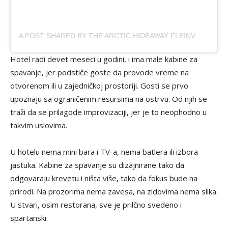
A POST SHARED BY THE ARCTIC HIDEAWAY FLEINVÆR (@THEARCTICHIDEAWAY)
Hotel radi devet meseci u godini, i ima male kabine za
spavanje, jer podstiče goste da provode vreme na
otvorenom ili u zajedničkoj prostoriji. Gosti se prvo
upoznaju sa ograničenim resursima na ostrvu. Od njih se
traži da se prilagode improvizaciji, jer je to neophodno u
takvim uslovima.
U hotelu nema mini bara i TV-a, nema batlera ili izbora
jastuka. Kabine za spavanje su dizajnirane tako da
odgovaraju krevetu i ništa više, tako da fokus bude na
prirodi. Na prozorima nema zavesa, na zidovima nema slika.
U stvari, osim restorana, sve je prilčno svedeno i
spartanski.