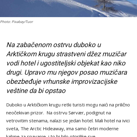
Photo: Pixabay/Tuor
Na zabačenom ostrvu duboko u
Arktičkom krugu strastveni džez muzičar
vodi hotel i ugostiteljski objekat kao niko
drugi. Upravo mu njegov posao muzičara
obezbeđuje vrhunske improvizacijske
veštine da bi opstao
Duboko u Arktičkom krugu retki turisti mogu naići na prilično
neočekivan prizor. Na ostrvu Sørvær, podignut na
vetrovitim stenama, nalazi se jedan hotel. Mali hotel na ivici
sveta, The Arctic Hideaway, ima samo četiri moderne
kabine za spavanje, i to bi bilo otprilike sve.