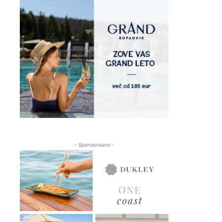
- Sponzorisano -