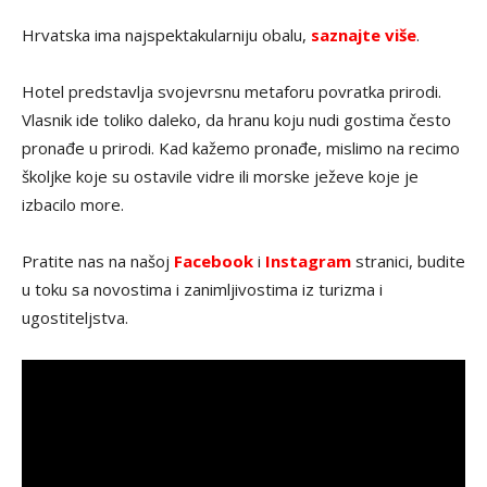
Hrvatska ima najspektakularniju obalu,
saznajte više
.
Hotel predstavlja svojevrsnu metaforu povratka prirodi.
Vlasnik ide toliko daleko, da hranu koju nudi gostima često
pronađe u prirodi. Kad kažemo pronađe, mislimo na recimo
školjke koje su ostavile vidre ili morske ježeve koje je
izbacilo more.
Pratite nas na našoj
Facebook
i
Instagram
stranici, budite
u toku sa novostima i zanimljivostima iz turizma i
ugostiteljstva.