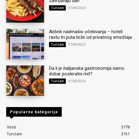
završavaju dan
07/08/2026
Turizam
Airbnb nadmašio očekivanja – hoteli
rastu tri puta brže od privatnog smeštaja
07/08/2026
Turizam
Da li je italijanska gastronomija samo
dobar posleratni mit?
07/08/2026
Turizam
Popularne kategorije
Vesti
3778
Turizam
3151