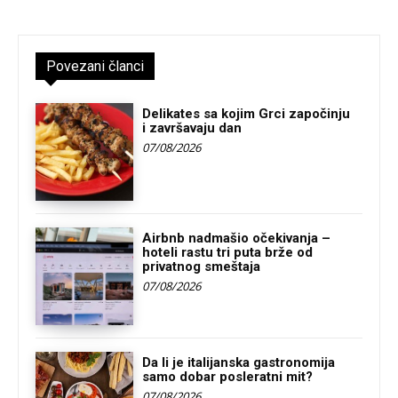
Povezani članci
Delikates sa kojim Grci započinju
i završavaju dan
07/08/2026
Airbnb nadmašio očekivanja –
hoteli rastu tri puta brže od
privatnog smeštaja
07/08/2026
Da li je italijanska gastronomija
samo dobar posleratni mit?
07/08/2026