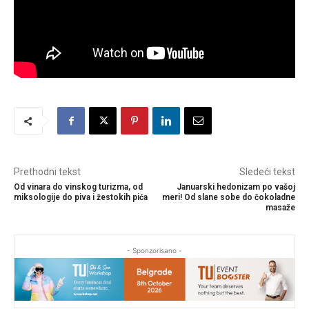
Prethodni tekst
Sledeći tekst
Od vinara do vinskog turizma, od
Januarski hedonizam po vašoj
miksologije do piva i žestokih pića
meri! Od slane sobe do čokoladne
masaže
- Sponzorisano -