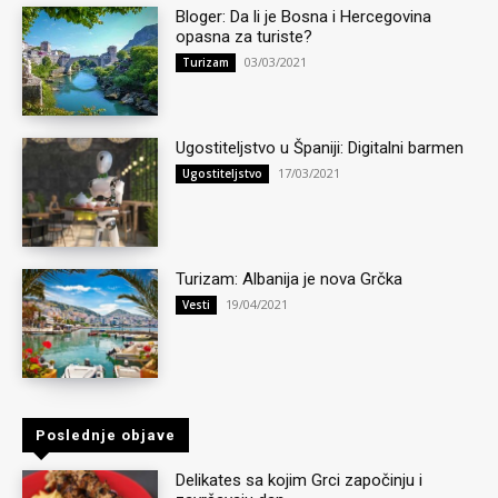
Bloger: Da li je Bosna i Hercegovina
opasna za turiste?
03/03/2021
Turizam
Ugostiteljstvo u Španiji: Digitalni barmen
17/03/2021
Ugostiteljstvo
Turizam: Albanija je nova Grčka
19/04/2021
Vesti
Poslednje objave
Delikates sa kojim Grci započinju i