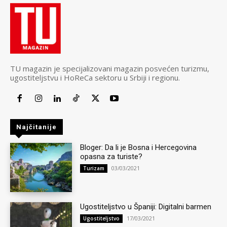
TU magazin je specijalizovani magazin posvećen turizmu,
ugostiteljstvu i HoReCa sektoru u Srbiji i regionu.
Najčitanije
Bloger: Da li je Bosna i Hercegovina
opasna za turiste?
03/03/2021
Turizam
Ugostiteljstvo u Španiji: Digitalni barmen
17/03/2021
Ugostiteljstvo