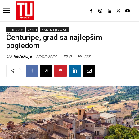
TURIZAM
VESTI
ZANIMLJIVOSTI
Čenturipe, grad sa najlepšim
pogledom
Od
Redakcija
22/02/2024
0
1774