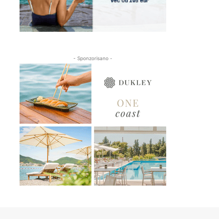
- Sponzorisano -