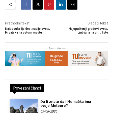
Prethodni tekst
Sledeći tekst
Najpopulariije destinacije sveta,
Najopušteniji gradovi sveta,
Hrvatska na petom mestu
Ljubljana na vrhu liste
- Sponzorisano -
Povezani članci
Da li znate da i Nemačka ima
svoje Meteore?
09/08/2026