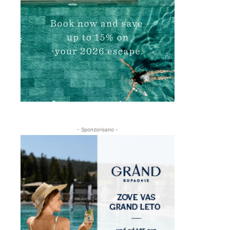
- Sponzorisano -