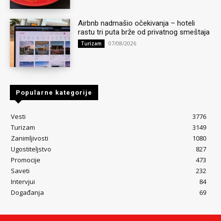
Airbnb nadmašio očekivanja – hoteli
rastu tri puta brže od privatnog smeštaja
07/08/2026
Turizam
Popularne kategorije
Vesti
3776
Turizam
3149
Zanimljivosti
1080
Ugostiteljstvo
827
Promocije
473
Saveti
232
Intervjui
84
Događanja
69