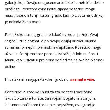
galerije koje čuvaju dragocene artefakte i umetnička dela iz
prošlosti. Posetom ovim institucijama posetioci mogu
naučiti više o istoriji i kulturi grada, kao i o životu naroda koji
je nekada živeo ovde.
Pejzaž oko samog grada je takođe vredan pažnje. Ovaj
region Sicilije poznat je po svojoj divljoj prirodi, bujnim
šumama i prelepim planinskim krajolicima. Posetioci mogu
uživati u šetnjama kroz prirodu, istražujući lokalnu floru i
faunu, kao i uživati u prelepim pogledima na okolne planine i
doline.
Hrvatska ima najspektakularniju obalu,
saznajte više
.
Čenturipe je grad koji nudi zaista bogato i sadržajno
iskustvo za sve turiste. Sa svojom bogatom istorijom,
kulturnom baštinom i prelepim pejzažem, ovaj grad je