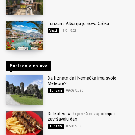
Turizam: Albanija je nova Grčka
19/04/2021
Vesti
Poslednje objave
Da li znate da i Nemačka ima svoje
Meteore?
09/08/2026
Turizam
Delikates sa kojim Grci započinju i
završavaju dan
07/08/2026
Turizam