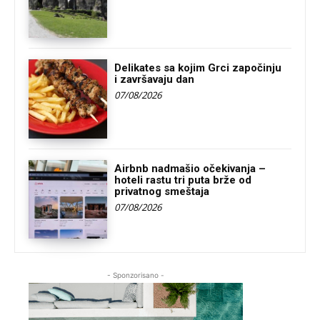
Delikates sa kojim Grci započinju
i završavaju dan
07/08/2026
Airbnb nadmašio očekivanja –
hoteli rastu tri puta brže od
privatnog smeštaja
07/08/2026
- Sponzorisano -