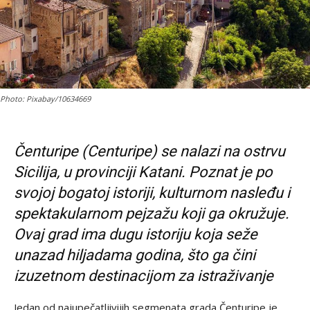
Photo: Pixabay/10634669
Čenturipe (Centuripe) se nalazi na ostrvu
Sicilija, u provinciji Katani. Poznat je po
svojoj bogatoj istoriji, kulturnom nasleđu i
spektakularnom pejzažu koji ga okružuje.
Ovaj grad ima dugu istoriju koja seže
unazad hiljadama godina, što ga čini
izuzetnom destinacijom za istraživanje
Jedan od najupečatljivijih segmenata grada Čenturipe je