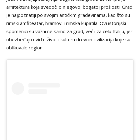
arhitektura koja svedoči o njegovoj bogatoj prošlosti. Grad
je najpoznatiji po svojim antičkim građevinama, kao što su
rimski amfiteatar, hramovi i rimska kupatila. Ovi istorijski
spomenici su važni ne samo za grad, već i za celu Italiju, jer
obezbeđuju uvid u život i kulturu drevnih civilizacija koje su
oblikovale region.