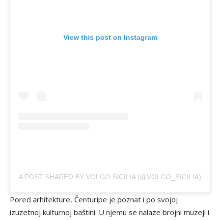
View this post on Instagram
A POST SHARED BY VOLGO SICILIA (@VOLGO_SICILIA)
Pored arhitekture, Čenturipe je poznat i po svojoj
izuzetnoj kulturnoj baštini. U njemu se nalaze brojni muzeji i