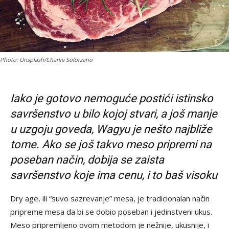
Photo: Unsplash/Charlie Solorzano
Iako je gotovo nemoguće postići istinsko
savršenstvo u bilo kojoj stvari, a još manje
u uzgoju goveda, Wagyu je nešto najbliže
tome. Ako se još takvo meso pripremi na
poseban način, dobija se zaista
savršenstvo koje ima cenu, i to baš visoku
Dry age, ili “suvo sazrevanje” mesa, je tradicionalan način
pripreme mesa da bi se dobio poseban i jedinstveni ukus.
Meso pripremljeno ovom metodom je nežnije, ukusnije, i