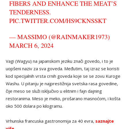
FIBERS AND ENHANCE THE MEAT’S
TENDERNESS.
PIC.TWITTER.COM/HS9CKNSSKT
— MASSIMO (@RAINMAKER1973)
MARCH 6, 2024
Vagi (Wagyu) na japanskom jeziku znači govedo, i to je
uopšeni naziv za sva goveda. Međutim, taj izraz se koristi
kod specijalnih vrsta crnih goveda koje se se zovu Kuroge
Washu. U pitanju je najprestižnija svetska rasa govedine,
čije meso se služi isključivo u elitnim i fajn dajning
restoranima. Meso je meko, prošarano masnoćom, i košta
oko 500 dolara po kilogramu.
Vrhunska francuska gastronomija za 40 evra,
saznajte
više
.