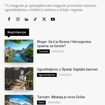
TU magazin je specijalizovani magazin posvećen turizmu,
ugostiteljstvu i HoReCa sektoru u Srbiji i regionu.
Najčitanije
Bloger: Da li je Bosna i Hercegovina
opasna za turiste?
03/03/2021
Turizam
Ugostiteljstvo u Španiji: Digitalni barmen
17/03/2021
Ugostiteljstvo
Turizam: Albanija je nova Grčka
19/04/2021
Vesti