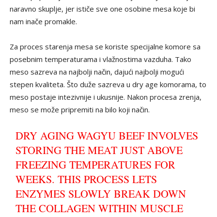
naravno skuplje, jer ističe sve one osobine mesa koje bi
nam inače promakle.
Za proces starenja mesa se koriste specijalne komore sa
posebnim temperaturama i vlažnostima vazduha. Tako
meso sazreva na najbolji način, dajući najbolji mogući
stepen kvaliteta. Što duže sazreva u dry age komorama, to
meso postaje intezivnije i ukusnije. Nakon procesa zrenja,
meso se može pripremiti na bilo koji način.
DRY AGING WAGYU BEEF INVOLVES
STORING THE MEAT JUST ABOVE
FREEZING TEMPERATURES FOR
WEEKS. THIS PROCESS LETS
ENZYMES SLOWLY BREAK DOWN
THE COLLAGEN WITHIN MUSCLE