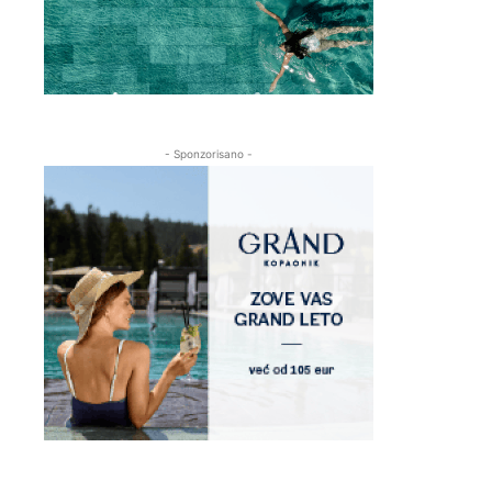
- Sponzorisano -