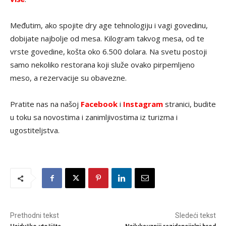
Međutim, ako spojite dry age tehnologiju i vagi govedinu,
dobijate najbolje od mesa. Kilogram takvog mesa, od te
vrste govedine, košta oko 6.500 dolara. Na svetu postoji
samo nekoliko restorana koji služe ovako pirpemljeno
meso, a rezervacije su obavezne.
Pratite nas na našoj
Facebook
i
Instagram
stranici, budite
u toku sa novostima i zanimljivostima iz turizma i
ugostiteljstva.
Prethodni tekst
Sledeći tekst