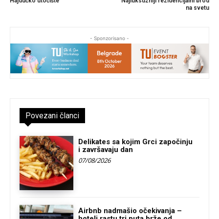
Hajdučko utočište
Najluksuzniji rezidencijalni brod
na svetu
- Sponzorisano -
Povezani članci
Delikates sa kojim Grci započinju
i završavaju dan
07/08/2026
Airbnb nadmašio očekivanja –
hoteli rastu tri puta brže od