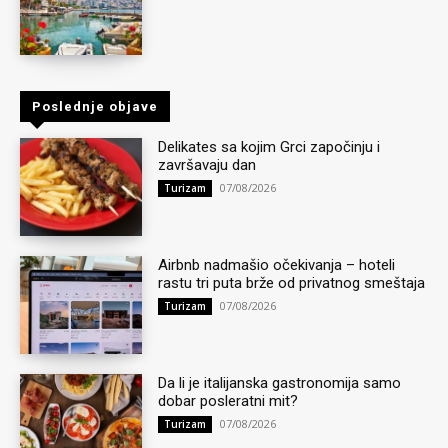
Poslednje objave
Delikates sa kojim Grci započinju i
završavaju dan
07/08/2026
Turizam
Airbnb nadmašio očekivanja – hoteli
rastu tri puta brže od privatnog smeštaja
07/08/2026
Turizam
Da li je italijanska gastronomija samo
dobar posleratni mit?
07/08/2026
Turizam