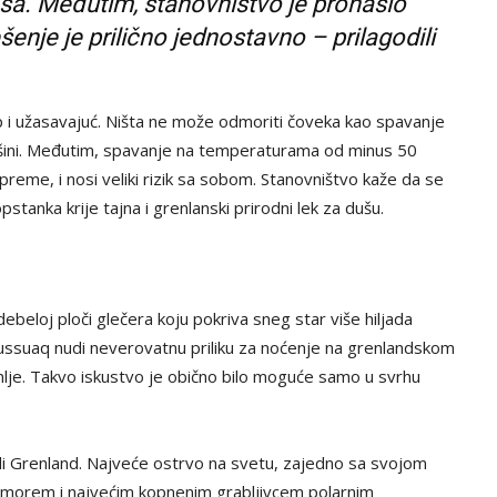
sa. Međutim, stanovništvo je pronašlo
šenje je prilično jednostavno – prilagodili
p i užasavajuć. Ništa ne može odmoriti čoveka kao spavanje
 tišini. Međutim, spavanje na temperaturama od minus 50
eme, i nosi veliki rizik sa sobom. Stanovništvo kaže da se
tanka krije tajna i grenlanski prirodni lek za dušu.
beloj ploči glečera koju pokriva sneg star više hiljada
lussuaq nudi neverovatnu priliku za noćenje na grenlandskom
lje. Takvo iskustvo je obično bilo moguće samo u svrhu
di Grenland. Najveće ostrvo na svetu, zajedno sa svojom
 morem i najvećim kopnenim grabljivcem polarnim