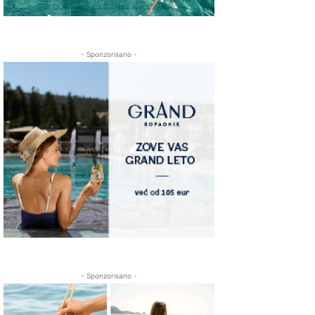
- Sponzorisano -
- Sponzorisano -