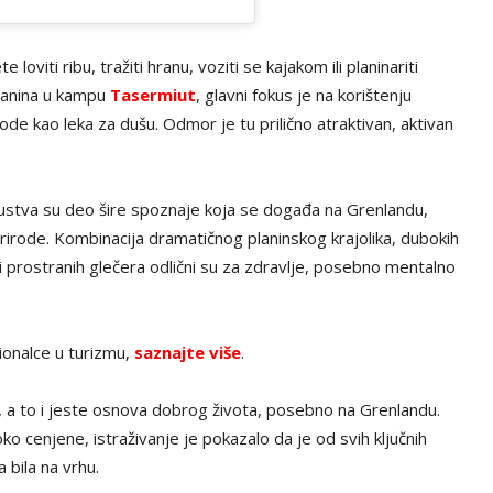
iti ribu, tražiti hranu, voziti se kajakom ili planinariti
planina u kampu
Tasermiut
, glavni fokus je na korištenju
ode kao leka za dušu. Odmor je tu prilično atraktivan, aktivan
kustva su deo šire spoznaje koja se događa na Grenlandu,
irode. Kombinacija dramatičnog planinskog krajolika, dubokih
 i prostranih glečera odlični su za zdravlje, posebno mentalno
ionalce u turizmu,
saznajte više
.
o, a to i jeste osnova dobrog života, posebno na Grenlandu.
 cenjene, istraživanje je pokazalo da je od svih ključnih
 bila na vrhu.