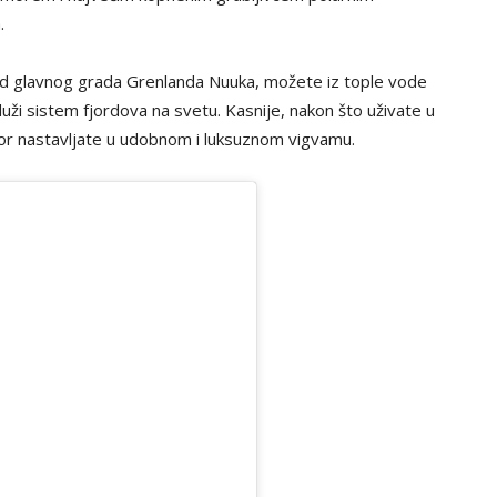
.
d glavnog grada Grenlanda Nuuka, možete iz tople vode
i sistem fjordova na svetu. Kasnije, nakon što uživate u
mor nastavljate u udobnom i luksuznom vigvamu.