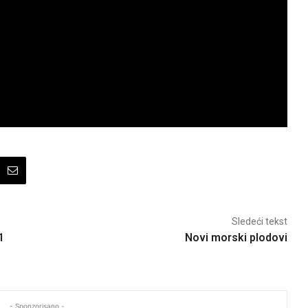
Sledeći tekst
1
Novi morski plodovi
- Sponzorisano -