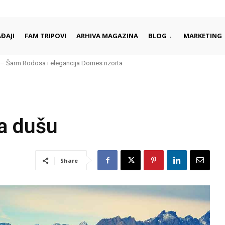
ĐAJI
FAM TRIPOVI
ARHIVA MAGAZINA
BLOG
MARKETING
– Šarm Rodosa i elegancija Domes rizorta
za dušu
Share