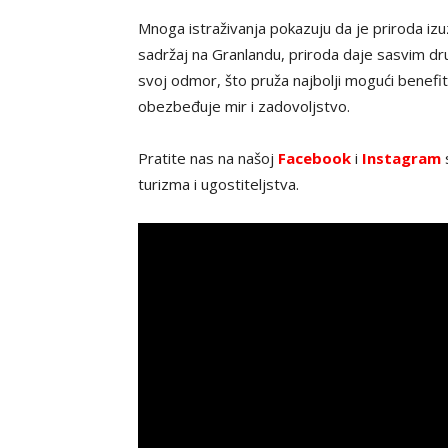
Mnoga istraživanja pokazuju da je priroda iz
sadržaj na Granlandu, priroda daje sasvim d
svoj odmor, što pruža najbolji mogući benefit
obezbeđuje mir i zadovoljstvo.
Pratite nas na našoj
Facebook
i
Instagram
s
turizma i ugostiteljstva.