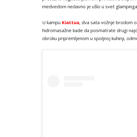
medvedom nedavno je ušlo u svet glampinga
U kampu
Kiattua
, dva sata vožnje brodom o
hidromasažne kade da posmatrate drugi najduž
obroku pripremljenom u spoljnoj kuhinji, od