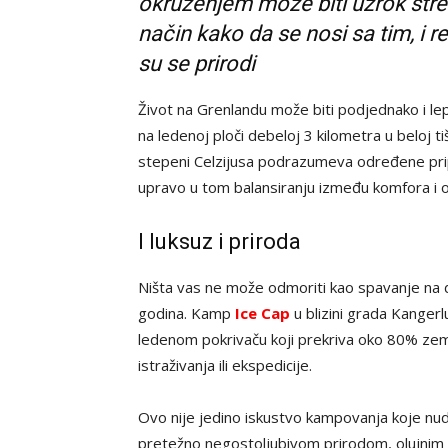
okruženjem može biti uzrok stre
način kako da se nosi sa tim, i re
su se prirodi
Život na Grenlandu može biti podjednako i le
na ledenoj ploči debeloj 3 kilometra u beloj
stepeni Celzijusa podrazumeva određene pripr
upravo u tom balansiranju između komfora i ops
I luksuz i priroda
Ništa vas ne može odmoriti kao spavanje na de
godina. Kamp
Ice Cap
u blizini grada Kanger
ledenom pokrivaču koji prekriva oko 80% zem
istraživanja ili ekspedicije.
Ovo nije jedino iskustvo kampovanja koje nu
pretežno negostoljubivom prirodom, olujnim