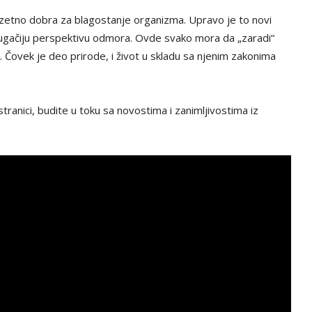
uzetno dobra za blagostanje organizma. Upravo je to novi
rugačiju perspektivu odmora. Ovde svako mora da „zaradi“
. Čovek je deo prirode, i život u skladu sa njenim zakonima
tranici, budite u toku sa novostima i zanimljivostima iz