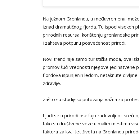
Na južnom Grenlandu, u međuvremenu, možete lov
iznad dramatičnog fjorda. Tu ispod visokoh 
prirodnih resursa, korištenju grenlandske prir
i zahteva potpunu posvećenost prirodi.
Novi trend nije samo turistička moda, ova is
promovišući vrednosti njegove jedinstvene pr
fjordova ispunjenih ledom, netaknute divljine
zdravlje.
Zašto su studijska putovanja važna za profes
Ljudi se u prirodi osećaju zadovoljno i srećn
Iako su društvene veze u malim mestima visoko
faktora za kvalitet života na Grenlandu priroda