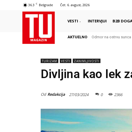
C
36.3
Belgrade
Čet. 6. avgust, 2026
VESTI
INTERVJUI
B2B DOGA
AKTUELNO
Odmor na ostrvu sunca 
TURIZAM
VESTI
ZANIMLJIVOSTI
Divljina kao lek 
Od
Redakcija
27/03/2024
0
2366